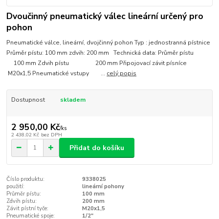
Dvoučinný pneumatický válec lineární určený pro
pohon
Pneumatické válce, lineární, dvojčinný pohon Typ : jednostranná pístnice
Průměr pístu: 100 mm zdvih: 200 mm Technická data: Průměr pístu
100 mm Zdvih pístu 200 mm Připojovací závit písníce
M20x1,5 Pneumatické vstupy ...
celý popis
Dostupnost
skladem
2 950,00 Kč
/
ks
2 438,02 Kč
bez DPH
Přidat do košíku
Číslo produktu:
9338025
použití:
lineární pohony
Průměr pístu:
100 mm
Zdvih pístu:
200 mm
Závit pístní tyče:
M20x1,5
Pneumatické spoje:
1/2"