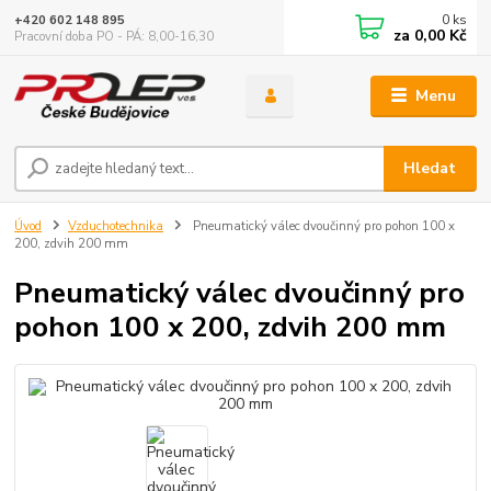
0
ks
+420 602 148 895
za
0,00 Kč
Pracovní doba PO - PÁ: 8,00-16,30
Menu
Hledat
Úvod
Vzduchotechnika
Pneumatický válec dvoučinný pro pohon 100 x
200, zdvih 200 mm
Pneumatický válec dvoučinný pro
pohon 100 x 200, zdvih 200 mm