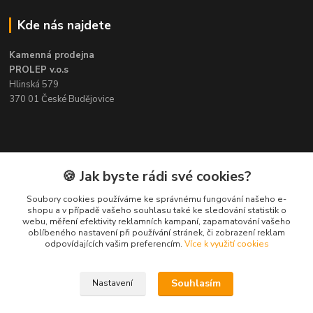
Kde nás najdete
Kamenná prodejna
PROLEP v.o.s
Hlinská 579
370 01 České Budějovice
Kontakt
🍪 Jak byste rádi své cookies?
Soubory cookies používáme ke správnému fungování našeho e-
Pavel Šedivý
shopu a v případě vašeho souhlasu také ke sledování statistik o
+420 602 148 895
webu, měření efektivity reklamních kampaní, zapamatování vašeho
Pracovní doba PO - PÁ: 8,00-16,30
oblíbeného nastavení při používání stránek, či zobrazení reklam
odpovídajících vašim preferencím.
Více k využití cookies
lepidla@prolep.cz
Souhlasím
Nastavení