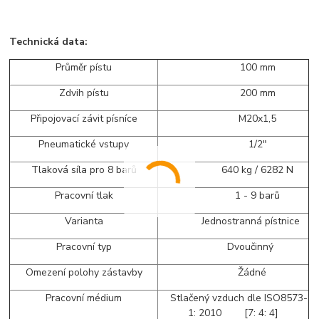
Technická data:
Průměr pístu
100 mm
Zdvih pístu
200 mm
Připojovací závit písníce
M20x1,5
Pneumatické vstupy
1/2"
Tlaková síla pro 8 barů
640 kg / 6282 N
Pracovní tlak
1 - 9 barů
Varianta
Jednostranná pístnice
Pracovní typ
Dvoučinný
Omezení polohy zástavby
Žádné
Pracovní médium
Stlačený vzduch dle ISO8573-
1: 2010 [7: 4: 4]