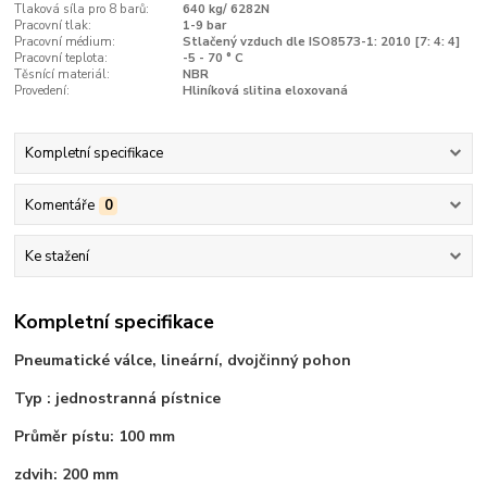
Tlaková síla pro 8 barů:
640 kg/ 6282N
Pracovní tlak:
1-9 bar
Pracovní médium:
Stlačený vzduch dle ISO8573-1: 2010 [7: 4: 4]
Pracovní teplota:
-5 - 70 ° C
Těsnící materiál:
NBR
Provedení:
Hliníková slitina eloxovaná
Kompletní specifikace
Komentáře
0
Ke stažení
Kompletní specifikace
Pneumatické válce, lineární, dvojčinný pohon
Typ : jednostranná pístnice
Průměr pístu: 100 mm
zdvih: 200 mm