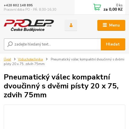
0
ks
+420 602 148 895
za
0,00 Kč
Pracovní doba PO - PÁ: 8,00-16,30
Menu
Hledat
Úvod
Vzduchotechnika
Pneumatický válec kompaktní dvoučinný s dvěmi
písty 20 x 75, zdvih 75mm
Pneumatický válec kompaktní
dvoučinný s dvěmi písty 20 x 75,
zdvih 75mm