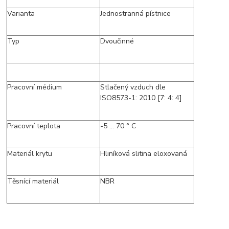
Varianta
Jednostranná pístnice
Typ
Dvoučinné
Pracovní médium
Stlačený vzduch dle
ISO8573-1: 2010 [7: 4: 4]
Pracovní teplota
-5 ... 70 ° C
Materiál krytu
Hliníková slitina eloxovaná
Těsnící materiál
NBR