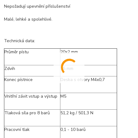
Nepožadují upevnění příslušenství
Malé, lehké a spolehlivé.
Technická data:
Průměr pístu
20x2 mm
Zdvih
75 mm
Konec pístnice
Deska s otvory M4x0,7
Vnitřní závit vstup a výstup
M5
Tlaková síla pro 8 barů
51,2 kg / 501,3 N
Pracovní tlak
0,1 - 10 barů