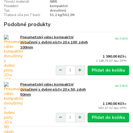
Těsnící materiál:
NBR
Provedení:
kompaktní
Typ:
dvoučinný
Tlaková síla pro 7 barů:
51,2 kg/502,3N
Podobné produkty
Pneumatický válec kompaktní
do 3 dnů
dvoučinný s dvěmi písty 20 x 100, zdvih
100mm
1 390,00 Kč
/
ks
1 148,76 Kč
bez DPH
Přidat do košíku
Pneumatický válec kompaktní
do 3 dnů
dvoučinný s dvěmi písty 20 x 50, zdvih
50mm
1 190,00 Kč
/
ks
983,47 Kč
bez DPH
Přidat do košíku