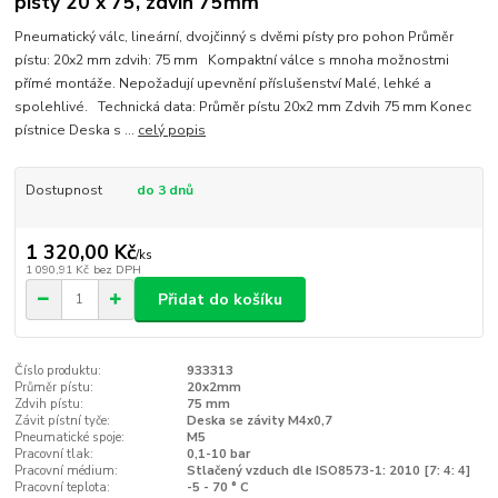
písty 20 x 75, zdvih 75mm
Pneumatický válc, lineární, dvojčinný s dvěmi písty pro pohon Průměr
pístu: 20x2 mm zdvih: 75 mm Kompaktní válce s mnoha možnostmi
přímé montáže. Nepožadují upevnění příslušenství Malé, lehké a
spolehlivé. Technická data: Průměr pístu 20x2 mm Zdvih 75 mm Konec
pístnice Deska s ...
celý popis
Dostupnost
do 3 dnů
1 320,00 Kč
/
ks
1 090,91 Kč
bez DPH
Přidat do košíku
Číslo produktu:
933313
Průměr pístu:
20x2mm
Zdvih pístu:
75 mm
Závit pístní tyče:
Deska se závity M4x0,7
Pneumatické spoje:
M5
Pracovní tlak:
0,1-10 bar
Pracovní médium:
Stlačený vzduch dle ISO8573-1: 2010 [7: 4: 4]
Pracovní teplota:
-5 - 70 ° C