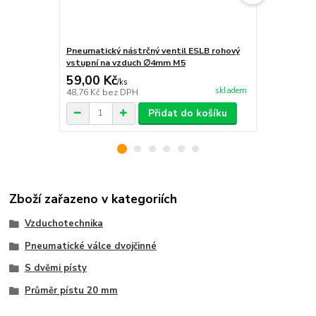
Pneumatický nástrčný ventil ESLB rohový
Pneumatický
vstupní na vzduch ∅4mm M5
vstupní na
59,00 Kč
59,00 Kč
/
ks
skladem
48,76 Kč
bez DPH
48,76 Kč
bez
Přidat do košíku
Zboží zařazeno v kategoriích
Vzduchotechnika
Pneumatické válce dvojčinné
S dvěmi písty
Průměr pístu 20 mm