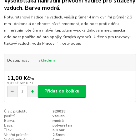
Vysokotlaká náhradní přívodní hadice pro stlačený
vzduch. Barva modrá.
Polyuretanová hadice na vzduch, vnější průměr 4 mm x vniřní průměr 2,5
mm dokonalá ohebnost, nízká hmotnost, odolnost proti oděru,
minerálním olejům a nízkým teplotám vysoká tlaková a mechanická
odolnost použitelné pro spojky různých výrobců Určeno pro rozvody :
tlakový vzduch, voda Pracovní ...
celý popis
Dostupnost
skladem
11,00 Kč
/
m
9,09 Kč
bez DPH
Přidat do košíku
Číslo produktu:
920018
použití:
vzduch
Barva:
modrá
Báze:
polyuretan
Tlak:
6,8 bar
Vnitřní průměr:
2,5mm
Vnější průměr:
4mm