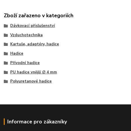
Zboží zařazeno v kategoriích
Dávkovací příslušenství
Vzduchotechnika
Kartuše, adaptéry, hadice
Hadice
Přívodní hadice
PU hadice vnější ∅ 4 mm
Polyuretanové hadice
Informace pro zákazníky