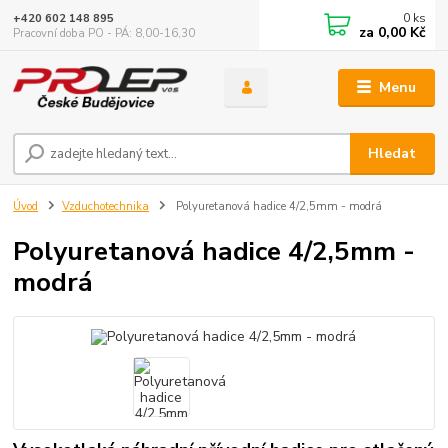
0
ks
+420 602 148 895
za
0,00 Kč
Pracovní doba PO - PÁ: 8,00-16,30
Menu
Hledat
Úvod
Vzduchotechnika
Polyuretanová hadice 4/2,5mm - modrá
Polyuretanová hadice 4/2,5mm -
modrá