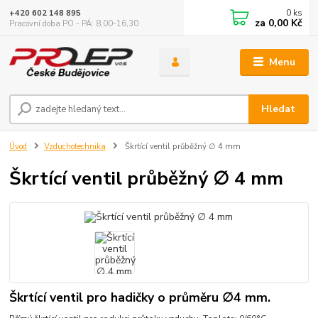
0
ks
+420 602 148 895
za
0,00 Kč
Pracovní doba PO - PÁ: 8,00-16,30
Menu
Hledat
Úvod
Vzduchotechnika
Škrtící ventil průběžný ∅ 4 mm
Škrtící ventil průběžný ∅ 4 mm
Škrtící ventil pro hadičky o průměru ∅4 mm.