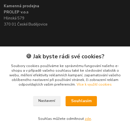
Kamenná prodejna
PROLEP v.o.s
Hlinská 579
370 01 České Budějovice
Kontakt
🍪 Jak byste rádi své cookies?
Soubory cookies používáme ke správnému fungování našeho e-
Pavel Šedivý
shopu a v případě vašeho souhlasu také ke sledování statistik o
+420 602 148 895
webu, měření efektivity reklamních kampaní, zapamatování vašeho
Pracovní doba PO - PÁ: 8,00-16,30
oblíbeného nastavení při používání stránek, či zobrazení reklam
odpovídajících vašim preferencím.
Více k využití cookies
lepidla@prolep.cz
Souhlasím
Nastavení
Souhlas můžete odmítnout
zde
.
Vytvořeno na
Eshop-rychle.cz