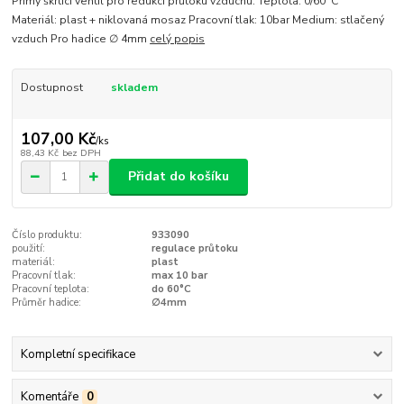
Přímý škrtící ventil pro redukci průtoku vzduchu. Teplota: 0/60°C
Materiál: plast + niklovaná mosaz Pracovní tlak: 10bar Medium: stlačený
vzduch Pro hadice ∅ 4mm
celý popis
Dostupnost
skladem
107,00 Kč
/
ks
88,43 Kč
bez DPH
Přidat do košíku
Číslo produktu:
933090
použití:
regulace průtoku
materiál:
plast
Pracovní tlak:
max 10 bar
Pracovní teplota:
do 60°C
Průměr hadice:
∅4mm
Kompletní specifikace
Komentáře
0