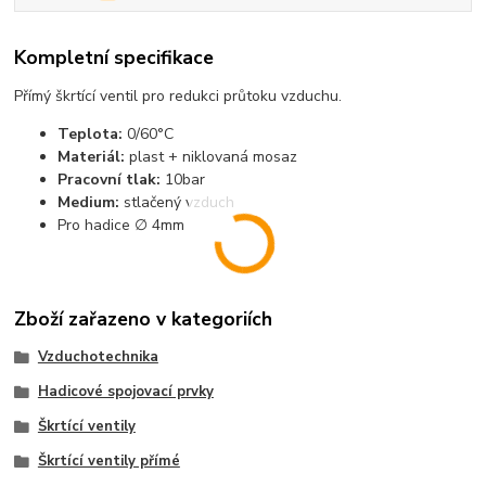
Kompletní specifikace
Přímý škrtící ventil pro redukci průtoku vzduchu.
Teplota:
0/60°C
Materiál:
plast + niklovaná mosaz
Pracovní tlak:
10bar
Medium:
stlačený vzduch
Pro hadice ∅ 4mm
Zboží zařazeno v kategoriích
Vzduchotechnika
Hadicové spojovací prvky
Škrtící ventily
Škrtící ventily přímé