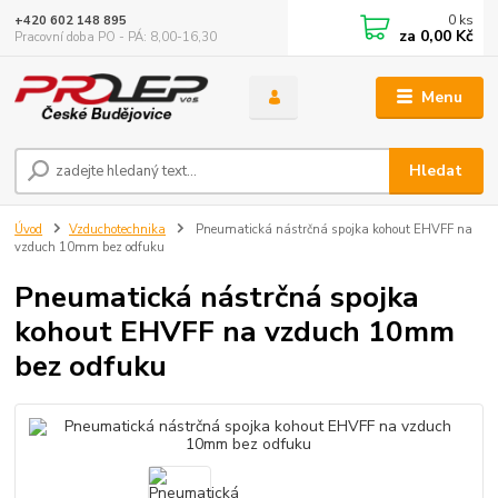
0
ks
+420 602 148 895
za
0,00 Kč
Pracovní doba PO - PÁ: 8,00-16,30
Menu
Hledat
Úvod
Vzduchotechnika
Pneumatická nástrčná spojka kohout EHVFF na
vzduch 10mm bez odfuku
Pneumatická nástrčná spojka
kohout EHVFF na vzduch 10mm
bez odfuku