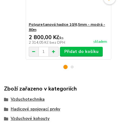
Polyuretanová hadice 10/6,5mm - modrá -
Polyuretano
80m
2 800,00 Kč
34,00 Kč
/
ks
skladem
2 314,05 Kč
bez DPH
28,10 Kč
bez
Přidat do košíku
Zboží zařazeno v kategoriích
Vzduchotechnika
Hadicové spojovací prvky
Vzduchové kohouty