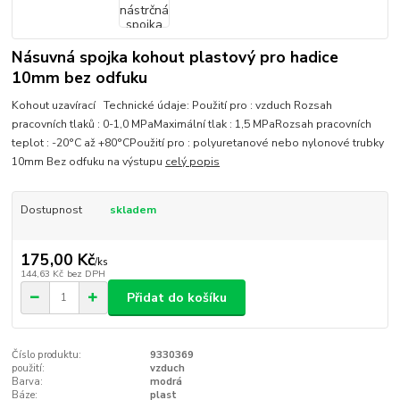
Násuvná spojka kohout plastový pro hadice
10mm bez odfuku
Kohout uzavírací Technické údaje: Použití pro : vzduch Rozsah
pracovních tlaků : 0-1,0 MPaMaximální tlak : 1,5 MPaRozsah pracovních
teplot : -20°C až +80°CPoužití pro : polyuretanové nebo nylonové trubky
10mm Bez odfuku na výstupu
celý popis
Dostupnost
skladem
175,00 Kč
/
ks
144,63 Kč
bez DPH
Přidat do košíku
Číslo produktu:
9330369
použití:
vzduch
Barva:
modrá
Báze:
plast