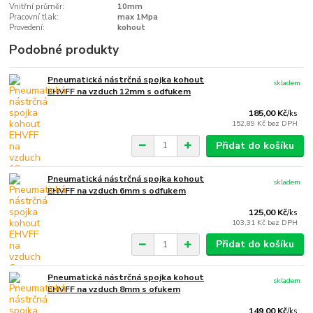
Vnitřní průměr:
10mm
Pracovní tlak:
max 1Mpa
Provedení:
kohout
Podobné produkty
Pneumatická nástrčná spojka kohout
skladem
EHVFF na vzduch 12mm s odfukem
185,00 Kč
/
ks
152,89 Kč
bez DPH
Přidat do košíku
Pneumatická nástrčná spojka kohout
skladem
EHVFF na vzduch 6mm s odfukem
125,00 Kč
/
ks
103,31 Kč
bez DPH
Přidat do košíku
Pneumatická nástrčná spojka kohout
skladem
EHVFF na vzduch 8mm s ofukem
149,00 Kč
/
ks