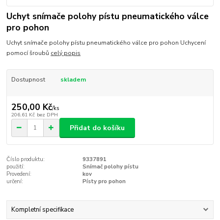
Uchyt snímače polohy pístu pneumatického válce
pro pohon
Uchyt snímače polohy pístu pneumatického válce pro pohon Uchycení
pomocí šroubů
celý popis
Dostupnost
skladem
250,00 Kč
/
ks
206,61 Kč
bez DPH
Přidat do košíku
Číslo produktu:
9337891
použití:
Snímač polohy pístu
Provedení:
kov
určení:
Písty pro pohon
Kompletní specifikace