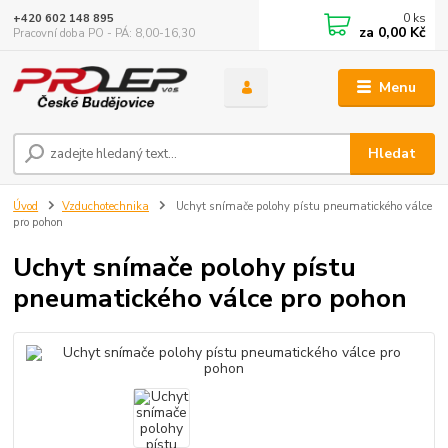
0
ks
+420 602 148 895
za
0,00 Kč
Pracovní doba PO - PÁ: 8,00-16,30
Menu
Hledat
Úvod
Vzduchotechnika
Uchyt snímače polohy pístu pneumatického válce
pro pohon
Uchyt snímače polohy pístu
pneumatického válce pro pohon