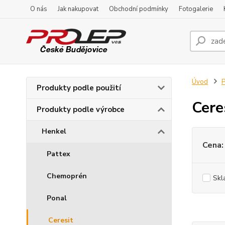
O nás
Jak nakupovat
Obchodní podmínky
Fotogalerie
Úvod
P
Produkty podle použití
Cere
Produkty podle výrobce
Henkel
Cena:
Pattex
Chemoprén
Skl
Ponal
Ceresit