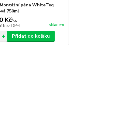
 Montážní pěna WhiteTeq
ová 750ml
0 Kč
/
ks
skladem
Kč
bez DPH
Přidat do košíku