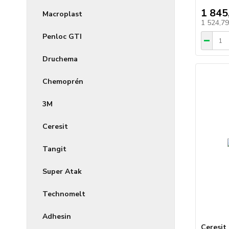
1 845
Macroplast
1 524,7
Penloc GTI
Druchema
Chemoprén
3M
Ceresit
Tangit
Super Atak
Technomelt
Adhesin
Ceresit