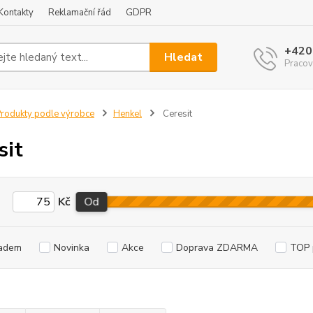
Kontakty
Reklamační řád
GDPR
+420
Hledat
Pracov
rodukty podle výrobce
Henkel
Ceresit
sit
Kč
Od
adem
Novinka
Akce
Doprava ZDARMA
TOP 