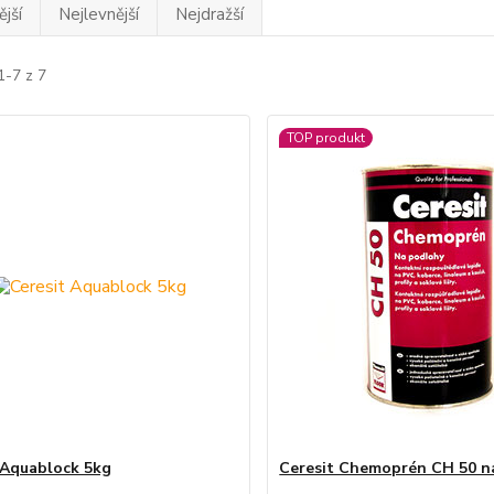
jší
Nejlevnější
Nejdražší
1-7 z 7
TOP produkt
 Aquablock 5kg
Ceresit Chemoprén CH 50 n