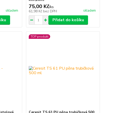
75,00 Kč
/
ks
skladem
skladem
61,98 Kč
bez DPH
šíku
Přidat do košíku
TOP produkt
istolová
Ceresit TS 61 PU pěna trubičková 500