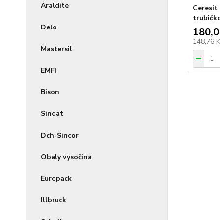
Araldite
Ceresit
trubičk
Delo
180,0
148,76 
Mastersil
EMFI
Bison
Sindat
Dch-Sincor
Obaly vysočina
Europack
Illbruck