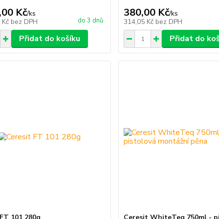
,00 Kč
380,00 Kč
/
ks
/
ks
do 3 dnů
9 Kč
bez DPH
314,05 Kč
bez DPH
Přidat do košíku
Přidat do ko
 FT 101 280g
Ceresit WhiteTeq 750ml - p