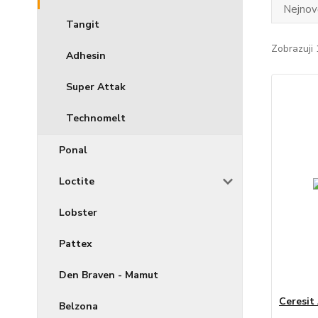
Nejnově
Tangit
Zobrazuji 
Adhesin
Super Attak
Technomelt
Ponal
Loctite
Lobster
Pattex
Den Braven - Mamut
Ceresit
Belzona