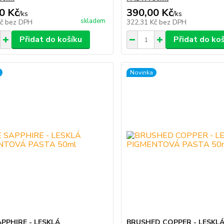
0 Kč
390,00 Kč
/
ks
/
ks
skladem
Kč
bez DPH
322,31 Kč
bez DPH
Přidat do košíku
Přidat do ko
Novinka
APPHIRE - LESKLÁ
BRUSHED COPPER - LESKL