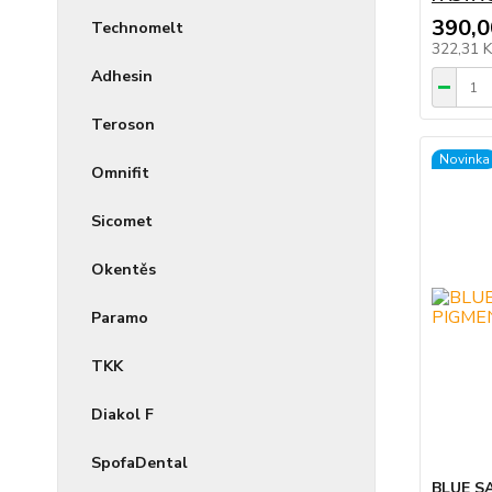
390,0
Technomelt
322,31 
Adhesin
Teroson
Novinka
Omnifit
Sicomet
Okentěs
Paramo
TKK
Diakol F
SpofaDental
BLUE S