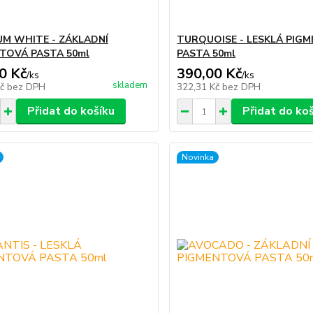
UM WHITE - ZÁKLADNÍ
TURQUOISE - LESKLÁ PIG
TOVÁ PASTA 50ml
PASTA 50ml
0 Kč
390,00 Kč
/
ks
/
ks
skladem
Kč
bez DPH
322,31 Kč
bez DPH
Přidat do košíku
Přidat do ko
Novinka