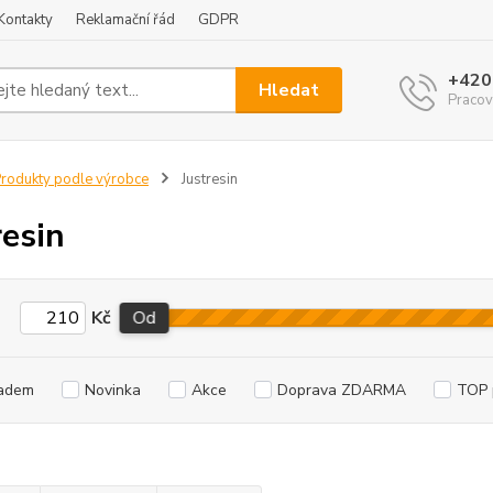
Kontakty
Reklamační řád
GDPR
+420
Hledat
Pracov
rodukty podle výrobce
Justresin
resin
Kč
Od
adem
Novinka
Akce
Doprava ZDARMA
TOP 