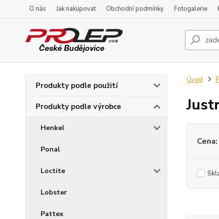
O nás
Jak nakupovat
Obchodní podmínky
Fotogalerie
Úvod
P
Produkty podle použití
Just
Produkty podle výrobce
Henkel
Cena:
Ponal
Loctite
Skl
Lobster
Pattex