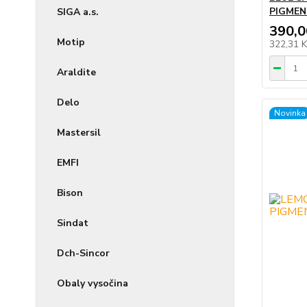
PIGMEN
SIGA a.s.
390,0
Motip
322,31 
Araldite
Delo
Novinka
Mastersil
EMFI
Bison
Sindat
Dch-Sincor
Obaly vysočina