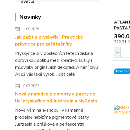
Novinky
ATLANT
PASTA 
11.09.2025
390,0
Jak začít s pryskyřicí: Praktický
322,31 
průvodce pro začátečníky
Pryskyřice si v posledních letech získala
obrovskou oblibu mezi kreativci, kutily i
milovníky originálních dekorací. A není divu!
Novinka
Ať už vás láká výrob...
číst celé
10.03.2022
Nově v nabídce pigmenty a pasty do
licí pryskyřice od Justresin a MyResin
Nově Vám na e-shopu i v kamenné
prodejně nabízíme pigmentové pasty
Justresin a práškové a perlescentní