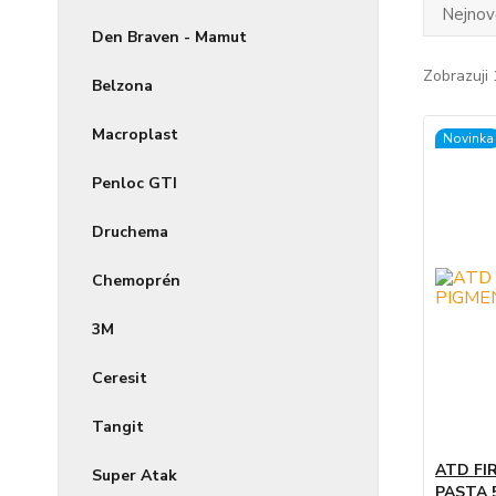
Nejnově
Den Braven - Mamut
Zobrazuji 
Belzona
Macroplast
Novinka
Penloc GTI
Druchema
Chemoprén
3M
Ceresit
Tangit
ATD FI
Super Atak
PASTA 