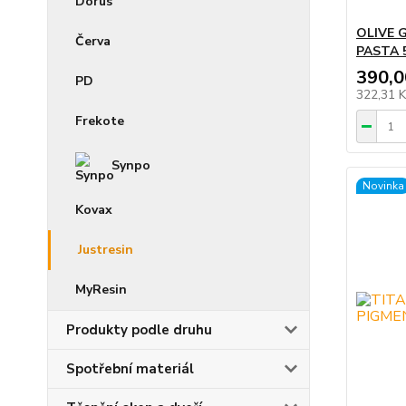
Dorus
OLIVE 
Červa
PASTA 
390,0
PD
322,31 
Frekote
Synpo
Novinka
Kovax
Justresin
MyResin
Produkty podle druhu
Spotřební materiál