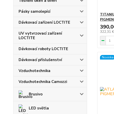
Těsnění oken a dveří
Pásky samolepící
TITANI
PIGMEN
Dávkovací zařízení LOCTITE
390,0
322,31 
UV vytvrzovací zařízení
LOCTITE
Dávkovací roboty LOCTITE
Novinka
Dávkovací příslušenství
Vzduchotechnika
Vzduchotechnika Camozzi
Brusivo
LED světla