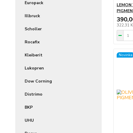
Europack
LEMON 
PIGMEN
Illbruck
390,0
322,31 
Scholler
Rocafix
Kleiberit
Novinka
Lukopren
Dow Corning
Distrimo
BKP
UHU