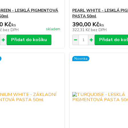
GREEN - LESKLÁ PIGMENTOVÁ
PEARL WHITE - LESKLÁ P
50ml
PASTA 50ml
0 Kč
390,00 Kč
/
ks
/
ks
skladem
Kč
bez DPH
322,31 Kč
bez DPH
Přidat do košíku
Přidat do ko
Novinka