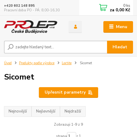
0
ks
+420 602 148 895
za
0,00 Kč
Pracovní doba PO - PÁ: 8,00-16,30
Menu
Hledat
Úvod
Produkty podle výrobce
Loctite
Sicomet
Sicomet
Upřesnit parametry
Nejnovější
Nejlevnější
Nejdražší
Zobrazuji 1-9 z 9
strana
z 1