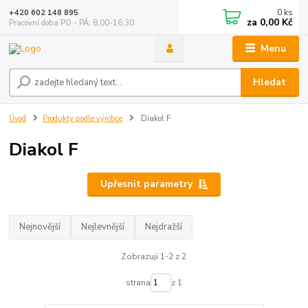
0
ks
+420 602 148 895
za
0,00 Kč
Pracovní doba PO - PÁ: 8,00-16,30
Menu
Hledat
Úvod
Produkty podle výrobce
Diakol F
Diakol F
Upřesnit parametry
Nejnovější
Nejlevnější
Nejdražší
Zobrazuji 1-2 z 2
strana
z 1