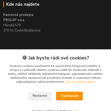
Kde nás najdete
Kamenná prodejna
PROLEP v.o.s
Hlinská 579
370 01 České Budějovice
Kontakt
🍪 Jak byste rádi své cookies?
Soubory cookies používáme ke správnému fungování našeho e-
Pavel Šedivý
shopu a v případě vašeho souhlasu také ke sledování statistik o
+420 602 148 895
webu, měření efektivity reklamních kampaní, zapamatování vašeho
Pracovní doba PO - PÁ: 8,00-16,30
oblíbeného nastavení při používání stránek, či zobrazení reklam
odpovídajících vašim preferencím.
Více k využití cookies
lepidla@prolep.cz
Souhlasím
Nastavení