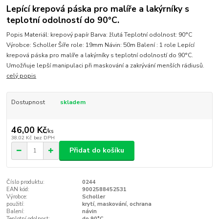
Lepící krepová páska pro malíře a lakýrníky s
teplotní odolností do 90°C.
Popis Materiál: krepový papír Barva: žlutá Teplotní odolnost: 90°C
Výrobce: Scholler Šíře role: 19mm Návin: 50m Balení : 1 role Lepící
krepová páska pro malíře a lakýrníky s teplotní odolností do 90°C.
Umožňuje lepší manipulaci při maskování a zakrývání menších rádiusů.
celý popis
Dostupnost
skladem
46,00 Kč
/
ks
38,02 Kč
bez DPH
Přidat do košíku
Číslo produktu:
0244
EAN kód:
9002588452531
Výrobce:
Scholler
použití:
krytí, maskování, ochrana
Balení:
návin
Teplotní odolnost:
do 90°C