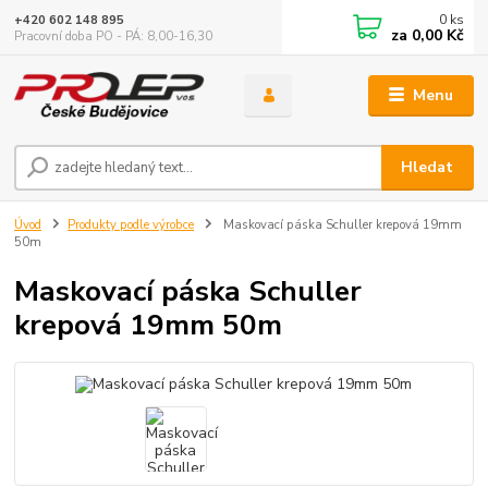
0
ks
+420 602 148 895
za
0,00 Kč
Pracovní doba PO - PÁ: 8,00-16,30
Menu
Hledat
Úvod
Produkty podle výrobce
Maskovací páska Schuller krepová 19mm
50m
Maskovací páska Schuller
krepová 19mm 50m