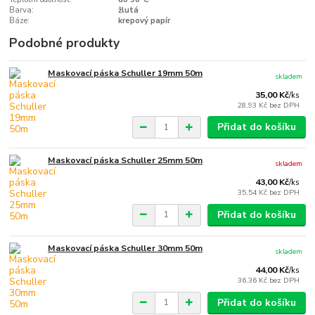
Barva:
žlutá
Báze:
krepový papír
Podobné produkty
Maskovací páska Schuller 19mm 50m
skladem
35,00 Kč
/
ks
28,93 Kč
bez DPH
Přidat do košíku
Maskovací páska Schuller 25mm 50m
skladem
43,00 Kč
/
ks
35,54 Kč
bez DPH
Přidat do košíku
Maskovací páska Schuller 30mm 50m
skladem
44,00 Kč
/
ks
36,36 Kč
bez DPH
Přidat do košíku