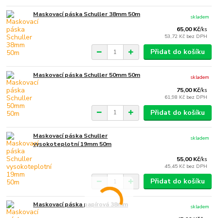
Maskovací páska Schuller 38mm 50m
skladem
65,00 Kč
/
ks
53,72 Kč
bez DPH
Přidat do košíku
Maskovací páska Schuller 50mm 50m
skladem
75,00 Kč
/
ks
61,98 Kč
bez DPH
Přidat do košíku
Maskovací páska Schuller
skladem
vysokoteplotní 19mm 50m
55,00 Kč
/
ks
45,45 Kč
bez DPH
Přidat do košíku
Maskovací páska papírová 38mm
skladem