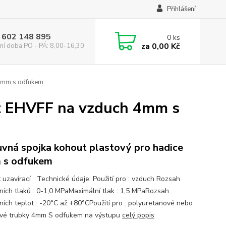
Přihlášení
 602 148 895
0
ks
za
0,00 Kč
ní doba PO - PÁ: 8,00-16,30
 4mm s odfukem
t EHVFF na vzduch 4mm s
vná spojka kohout plastový pro hadice
 s odfukem
 uzavírací Technické údaje: Použití pro : vzduch Rozsah
ních tlaků : 0-1,0 MPaMaximální tlak : 1,5 MPaRozsah
ních teplot : -20°C až +80°CPoužití pro : polyuretanové nebo
vé trubky 4mm S odfukem na výstupu
celý popis