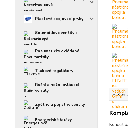
hadicové
Plastové spojovací prvky
Solenoidové ventily a
zdroje
Pneumaticky ovládané
ventily
Tlakové regulátory
Ruční a nožní ovládací
ventily
Kompl
Zpětné a pojistné ventily
Komple
Energetiské řetězy
Kohout uz