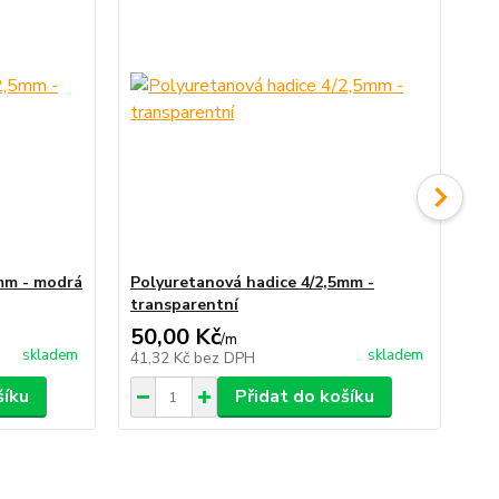
mm - modrá
Polyuretanová hadice 4/2,5mm -
Po
transparentní
če
50,00 Kč
41
/
m
skladem
skladem
41,32 Kč
bez DPH
33
šíku
Přidat do košíku