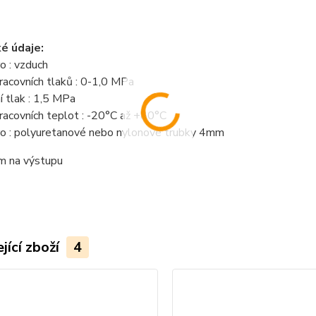
é údaje:
ro : vzduch
acovních tlaků : 0-1,0 MPa
 tlak : 1,5 MPa
racovních teplot : -20°C až +80°C
pro : polyuretanové nebo nylonové trubky 4mm
m na výstupu
jící zboží
4