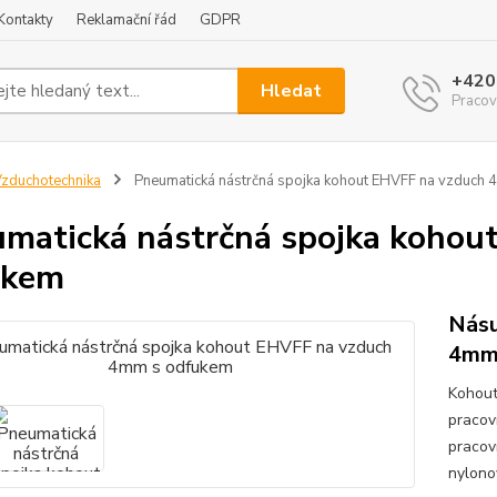
Kontakty
Reklamační řád
GDPR
+420
Hledat
Pracov
zduchotechnika
Pneumatická nástrčná spojka kohout EHVFF na vzduch
matická nástrčná spojka kohou
ukem
Násu
4mm
Kohout
pracov
pracov
nylono