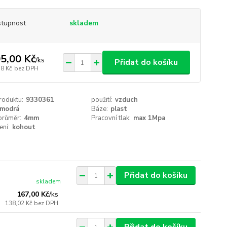
tupnost
skladem
5,00 Kč
/
ks
Přidat do košíku
78 Kč
bez DPH
roduktu:
9330361
použití:
vzduch
modrá
Báze:
plast
 průměr:
4mm
Pracovní tlak:
max 1Mpa
ení:
kohout
Přidat do košíku
skladem
167,00 Kč
/
ks
138,02 Kč
bez DPH