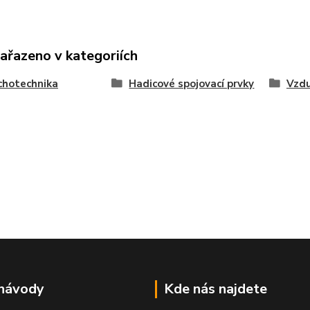
zařazeno v kategoriích
chotechnika
Hadicové spojovací prvky
Vzdu
 návody
Kde nás najdete