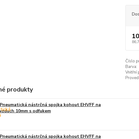
Dos
10
86,
Číslo p
Barva:
Vnitřní
Proved
é produkty
Pneumatická nástrčná spojka kohout EHVFF na
vzduch 10mm s odfukem
Pneumatická nástrčná spojka kohout EHVFF na