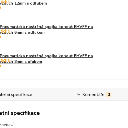
vzduch 12mm s odfukem
Pneumatická nástrčná spojka kohout EHVFF na
vzduch 6mm s odfukem
Pneumatická nástrčná spojka kohout EHVFF na
vzduch 8mm s ofukem
etní specifikace
Komentáře
0
tní specifikace
avírací