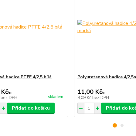
vá hadice PTFE 4/2,5 bílá
Polyuretanová hadice 4/2,5
 Kč
11,00 Kč
/
m
/
m
skladem
č
bez DPH
9,09 Kč
bez DPH
Přidat do košíku
Přidat do ko