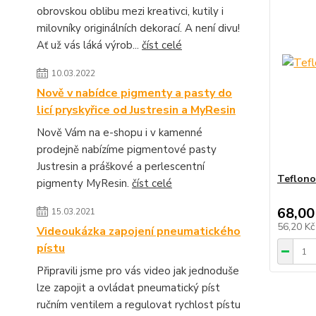
obrovskou oblibu mezi kreativci, kutily i
milovníky originálních dekorací. A není divu!
Ať už vás láká výrob...
číst celé
10.03.2022
Nově v nabídce pigmenty a pasty do
licí pryskyřice od Justresin a MyResin
Nově Vám na e-shopu i v kamenné
prodejně nabízíme pigmentové pasty
Justresin a práškové a perlescentní
Teflono
pigmenty MyResin.
číst celé
68,00
15.03.2021
56,20 K
Videoukázka zapojení pneumatického
pístu
Připravili jsme pro vás video jak jednoduše
lze zapojit a ovládat pneumatický píst
ručním ventilem a regulovat rychlost pístu