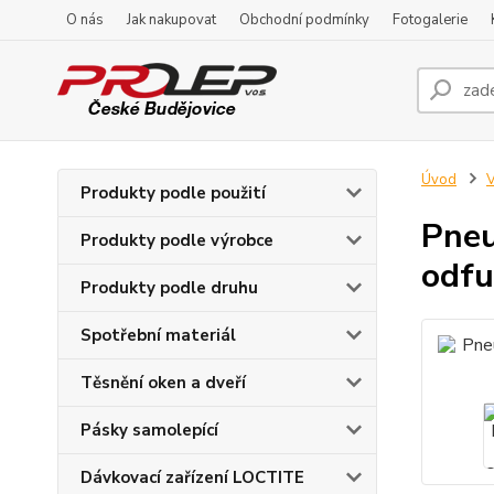
O nás
Jak nakupovat
Obchodní podmínky
Fotogalerie
Úvod
V
Produkty podle použití
Pneu
Produkty podle výrobce
odf
Produkty podle druhu
Spotřební materiál
Těsnění oken a dveří
Pásky samolepící
Dávkovací zařízení LOCTITE