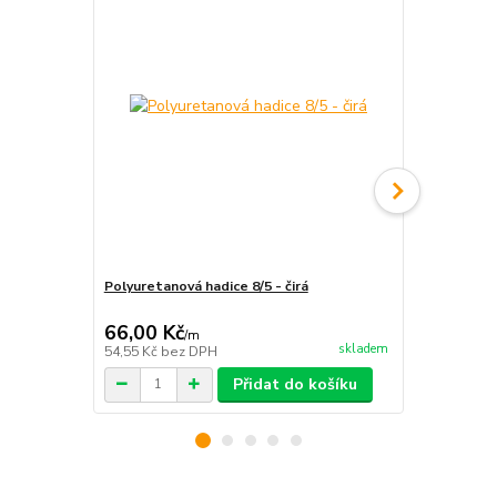
Polyuretanová hadice 8/5 - čirá
Polyuretano
66,00 Kč
21,00 Kč
/
m
skladem
54,55 Kč
bez DPH
17,36 Kč
bez
Přidat do košíku