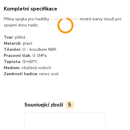
Kompletní specifikace
Příma spojka pro hadičky o průměru 8mm modré barvy slouží pro
spojení dvou hadic.
Tvar:
přímá
Materiál:
plast
Těsnění:
O - kroužkem NBR
Pracovní tlak:
0-1MPa
Teplota:
0/+60°C
Medium:
stlačený vzduch
Zamknutí hadice:
nerez ocel
Související zboží
5