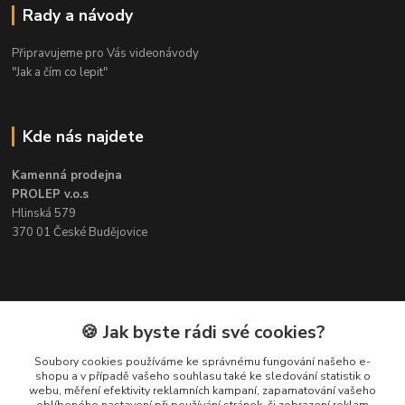
Rady a návody
Připravujeme pro Vás videonávody
"Jak a čím co lepit"
Kde nás najdete
Kamenná prodejna
PROLEP v.o.s
Hlinská 579
370 01 České Budějovice
Kontakt
🍪 Jak byste rádi své cookies?
Soubory cookies používáme ke správnému fungování našeho e-
Pavel Šedivý
shopu a v případě vašeho souhlasu také ke sledování statistik o
+420 602 148 895
webu, měření efektivity reklamních kampaní, zapamatování vašeho
Pracovní doba PO - PÁ: 8,00-16,30