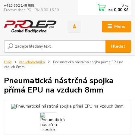
0
ks
+420 602 148 895
za
0,00 Kč
Pracovní doba PO - PÁ: 8,00-16,30
Menu
Hledat
Úvod
Vzduchotechnika
Pneumatická nástrčná spojka přímá EPU na
vzduch 8mm
Pneumatická nástrčná spojka
přímá EPU na vzduch 8mm