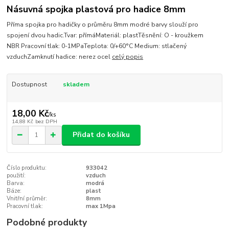
Násuvná spojka plastová pro hadice 8mm
Příma spojka pro hadičky o průměru 8mm modré barvy slouží pro
spojení dvou hadic.Tvar: přímáMateriál: plastTěsnění: O - kroužkem
NBR Pracovní tlak: 0-1MPaTeplota: 0/+60°C Medium: stlačený
vzduchZamknutí hadice: nerez ocel
celý popis
Dostupnost
skladem
18,00 Kč
/
ks
14,88 Kč
bez DPH
Přidat do košíku
Číslo produktu:
933042
použití:
vzduch
Barva:
modrá
Báze:
plast
Vnitřní průměr:
8mm
Pracovní tlak:
max 1Mpa
Podobné produkty