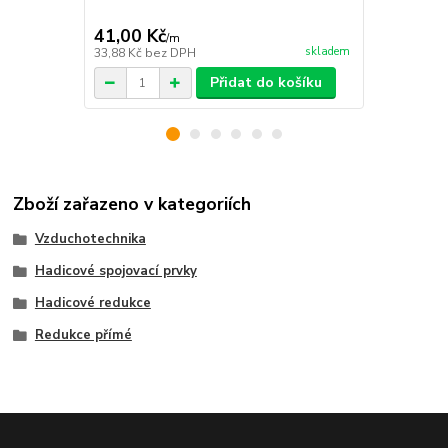
41,00 Kč
66,00 Kč
/
m
skladem
33,88 Kč
bez DPH
54,55 Kč
bez
Přidat do košíku
Zboží zařazeno v kategoriích
Vzduchotechnika
Hadicové spojovací prvky
Hadicové redukce
Redukce přímé