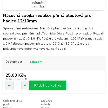
Násuvná spojka redukce přímá plastová pro
hadice 12/10mm
Spojka přímá redukovaná Nástrčné plastové šroubení pro rychlé
spojení dvou průměrů hadicTechnické údaje: Použití pro : vzduch Rozsah
pracovních tlaků : 0-1,0 MPaPoužití pro vakuum : -100 kPaMaximální tlak :
1,5 MPaRozsah pracovních teplot : -20°C až +80°CPoužití pro :
polyuretanové nebo nylonové tr...
celý popis
Dostupnost
skladem
25,00 Kč
/
ks
20,66 Kč
bez DPH
Přidat do košíku
Číslo produktu:
9330798
použití:
vzduch