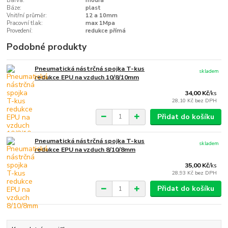
Barva:
modrá
Báze:
plast
Vnitřní průměr:
12 a 10mm
Pracovní tlak:
max 1Mpa
Provedení:
redukce přímá
Podobné produkty
Pneumatická nástrčná spojka T-kus
skladem
redukce EPU na vzduch 10/8/10mm
34,00 Kč
/
ks
28,10 Kč
bez DPH
Přidat do košíku
Pneumatická nástrčná spojka T-kus
skladem
redukce EPU na vzduch 8/10/8mm
35,00 Kč
/
ks
28,93 Kč
bez DPH
Přidat do košíku