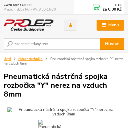
0
ks
+420 602 148 895
za
0,00 Kč
Pracovní doba PO - PÁ: 8,00-16,30
Menu
Hledat
Úvod
Vzduchotechnika
Pneumatická nástrčná spojka rozbočka "Y" nerez
na vzduch 8mm
Pneumatická nástrčná spojka
rozbočka "Y" nerez na vzduch
8mm