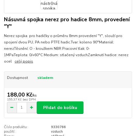
Násuvná spojka nerez pro hadice 8mm, provedení
"Y"
Nerez spojka pro hadičky o průměru 8mm provedení "Y", slouží pro
spojení dvou PU, PA nebo PTFE hadic.Tvar: koleno 90°Materiál:
nerezTěsnění: O - kroužkem NBR Pracovní tlak: 0-
1MPaTeplota: 0/+60°C Medium: stlačený vzduchZamknutí hadice: nerez
ocel
celý popis
Dostupnost
skladem
188,00 Kč
/
ks
155,37 Kč
bez DPH
Přidat do košíku
Číslo produktu:
9330766
použití:
vzduch