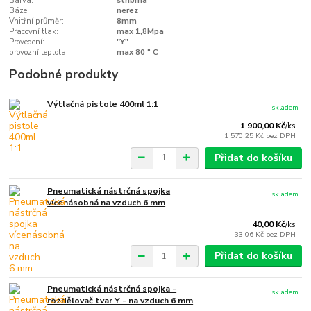
Barva:
stříbrná
Báze:
nerez
Vnitřní průměr:
8mm
Pracovní tlak:
max 1,8Mpa
Provedení:
"Y"
provozní teplota:
max 80 ° C
Podobné produkty
Výtlačná pistole 400ml 1:1
skladem
1 900,00 Kč
/
ks
1 570,25 Kč
bez DPH
Přidat do košíku
Pneumatická nástrčná spojka
skladem
vícenásobná na vzduch 6 mm
40,00 Kč
/
ks
33,06 Kč
bez DPH
Přidat do košíku
Pneumatická nástrčná spojka -
skladem
rozdělovač tvar Y - na vzduch 6 mm