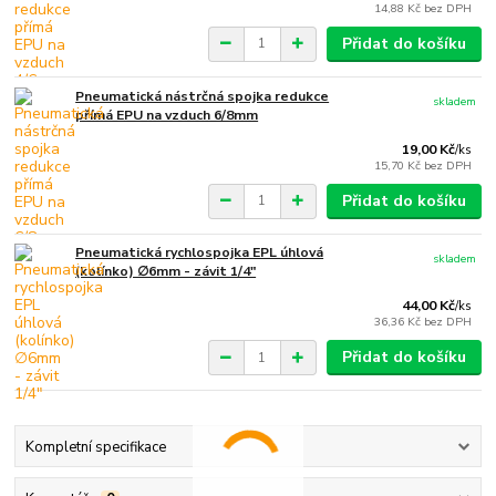
14,88 Kč
bez DPH
Přidat do košíku
Pneumatická nástrčná spojka redukce
skladem
přímá EPU na vzduch 6/8mm
19,00 Kč
/
ks
15,70 Kč
bez DPH
Přidat do košíku
Pneumatická rychlospojka EPL úhlová
skladem
(kolínko) ∅6mm - závit 1/4"
44,00 Kč
/
ks
36,36 Kč
bez DPH
Přidat do košíku
Kompletní specifikace