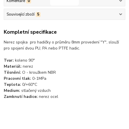
Komentáře
0
Související zboží
5
Kompletní specifikace
Nerez spojka pro hadičky o průměru 8mm provedení "Y", slouží
pro spojení dvou PU, PA nebo PTFE hadic.
Tvar:
koleno 90°
Materiál:
nerez
Těsnění:
O - kroužkem NBR
Pracovní tlak:
0-1MPa
Teplota:
0/+60°C
Medium:
stlačený vzduch
Zamknutí hadice:
nerez ocel