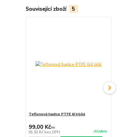
Související zboží
5
Teflonová hadice PTFE 6/4 bílá
Polyuretanov
99,00 Kč
58,00 Kč
/
m
skladem
81,82 Kč
bez DPH
47,93 Kč
bez