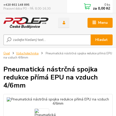
0
ks
+420 602 148 895
za
0,00 Kč
Pracovní doba PO - PÁ: 8,00-16,30
Menu
Hledat
Úvod
Vzduchotechnika
Pneumatická nástrčná spojka redukce přímá EPU
na vzduch 4/6mm
Pneumatická nástrčná spojka
redukce přímá EPU na vzduch
4/6mm