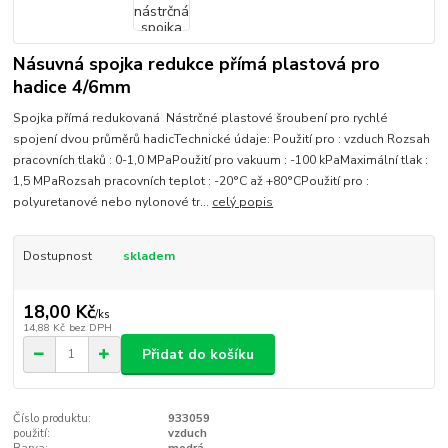
Násuvná spojka redukce přímá plastová pro
hadice 4/6mm
Spojka přímá redukovaná Nástrčné plastové šroubení pro rychlé
spojení dvou průměrů hadicTechnické údaje: Použití pro : vzduch Rozsah
pracovních tlaků : 0-1,0 MPaPoužití pro vakuum : -100 kPaMaximální tlak :
1,5 MPaRozsah pracovních teplot : -20°C až +80°CPoužití pro :
polyuretanové nebo nylonové tr...
celý popis
Dostupnost
skladem
18,00 Kč
/
ks
14,88 Kč
bez DPH
Přidat do košíku
Číslo produktu:
933059
použití:
vzduch