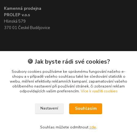
Kamenná prodejna
PROLEP v.o.s
Hlinská 579
370 01 České Budějovice
Kontakt
🍪 Jak byste rádi své cookies?
Soubory cookies používáme ke správnému fungování našeho e-
Pavel Šedivý
shopu a v případě vašeho souhlasu také ke sledování statistik o
+420 602 148 895
webu, měření efektivity reklamních kampaní, zapamatování vašeho
Pracovní doba PO - PÁ: 8,00-16,30
oblíbeného nastavení při používání stránek, či zobrazení reklam
odpovídajících vašim preferencím.
Více k využití cookies
lepidla@prolep.cz
Souhlasím
Nastavení
Souhlas můžete odmítnout
zde
.
Vytvořeno na
Eshop-rychle.cz