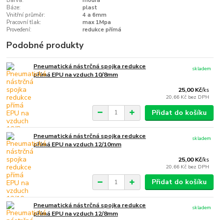
Barva:
modrá
Báze:
plast
Vnitřní průměr:
4 a 6mm
Pracovní tlak:
max 1Mpa
Provedení:
redukce přímá
Podobné produkty
Pneumatická nástrčná spojka redukce
skladem
přímá EPU na vzduch 10/8mm
25,00 Kč
/
ks
20,66 Kč
bez DPH
Přidat do košíku
Pneumatická nástrčná spojka redukce
skladem
přímá EPU na vzduch 12/10mm
25,00 Kč
/
ks
20,66 Kč
bez DPH
Přidat do košíku
Pneumatická nástrčná spojka redukce
skladem
přímá EPU na vzduch 12/8mm