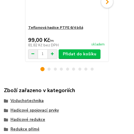
Teflonová hadice PTFE 6/4 bílá
Teflonová ha
99,00 Kč
68,00 Kč
/
m
skladem
81,82 Kč
bez DPH
56,20 Kč
bez
Přidat do košíku
Zboží zařazeno v kategoriích
Vzduchotechnika
Hadicové spojovací prvky
Hadicové redukce
Redukce přímé