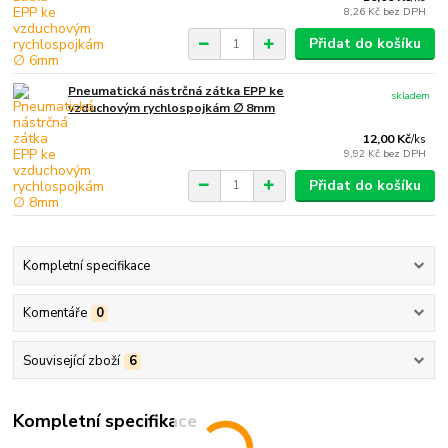
8,26 Kč
bez DPH
Přidat do košíku
Pneumatická nástrčná zátka EPP ke
skladem
vzduchovým rychlospojkám ∅ 8mm
12,00 Kč
/
ks
9,92 Kč
bez DPH
Přidat do košíku
Kompletní specifikace
Komentáře
0
Související zboží
6
Kompletní specifikace