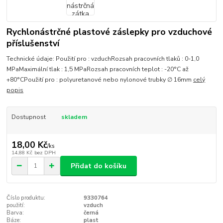
Rychlonástrčné plastové záslepky pro vzduchové
příslušenství
Technické údaje: Použití pro : vzduchRozsah pracovních tlaků : 0-1,0
MPaMaximální tlak : 1,5 MPaRozsah pracovních teplot : -20°C až
+80°CPoužití pro : polyuretanové nebo nylonové trubky ∅ 16mm
celý
popis
Dostupnost
skladem
18,00 Kč
/
ks
14,88 Kč
bez DPH
Přidat do košíku
Číslo produktu:
9330764
použití:
vzduch
Barva:
černá
Báze:
plast