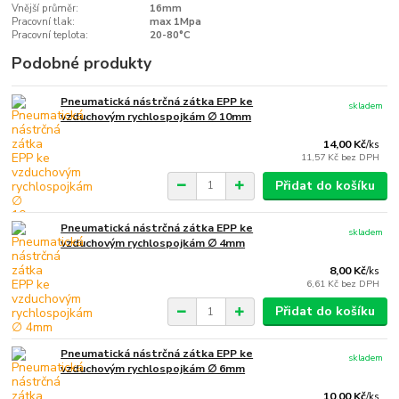
Vnější průměr:
16mm
Pracovní tlak:
max 1Mpa
Pracovní teplota:
20-80°C
Podobné produkty
Pneumatická nástrčná zátka EPP ke
skladem
vzduchovým rychlospojkám ∅ 10mm
14,00 Kč
/
ks
11,57 Kč
bez DPH
Přidat do košíku
Pneumatická nástrčná zátka EPP ke
skladem
vzduchovým rychlospojkám ∅ 4mm
8,00 Kč
/
ks
6,61 Kč
bez DPH
Přidat do košíku
Pneumatická nástrčná zátka EPP ke
skladem
vzduchovým rychlospojkám ∅ 6mm
10,00 Kč
/
ks