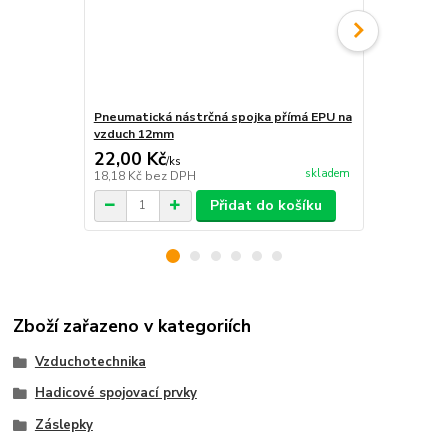
Pneumatická nástrčná spojka přímá EPU na
Pneumatická
vzduch 12mm
tvar Y - na 
22,00 Kč
45,00 Kč
/
ks
skladem
18,18 Kč
bez DPH
37,19 Kč
bez
Přidat do košíku
Zboží zařazeno v kategoriích
Vzduchotechnika
Hadicové spojovací prvky
Záslepky