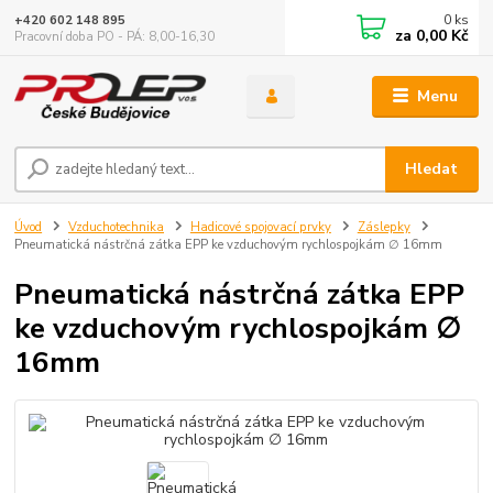
0
ks
+420 602 148 895
za
0,00 Kč
Pracovní doba PO - PÁ: 8,00-16,30
Menu
Hledat
Úvod
Vzduchotechnika
Hadicové spojovací prvky
Záslepky
Pneumatická nástrčná zátka EPP ke vzduchovým rychlospojkám ∅ 16mm
Pneumatická nástrčná zátka EPP
ke vzduchovým rychlospojkám ∅
16mm