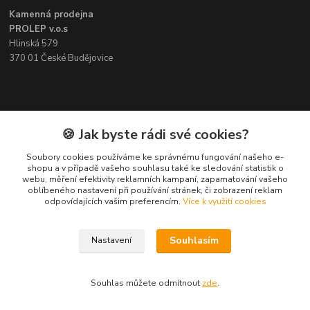
Kamenná prodejna
PROLEP v.o.s
Hlinská 579
370 01 České Budějovice
Kontakt
🍪 Jak byste rádi své cookies?
Soubory cookies používáme ke správnému fungování našeho e-
Pavel Šedivý
shopu a v případě vašeho souhlasu také ke sledování statistik o
+420 602 148 895
webu, měření efektivity reklamních kampaní, zapamatování vašeho
Pracovní doba PO - PÁ: 8,00-16,30
oblíbeného nastavení při používání stránek, či zobrazení reklam
odpovídajících vašim preferencím.
Více k využití cookies
lepidla@prolep.cz
Souhlasím
Nastavení
Souhlas můžete odmítnout
zde
.
Vytvořeno na
Eshop-rychle.cz