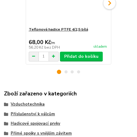
Teflonová hadice PTFE 4/2,5 bílá
Polyuretano
68,00 Kč
11,00 Kč
/
m
skladem
56,20 Kč
bez DPH
9,09 Kč
bez 
Přidat do košíku
Zboží zařazeno v kategoriích
Vzduchotechnika
Příslušenství k válcům
Hadicové spojovací prvky
Přímé spojky s vnějším závitem