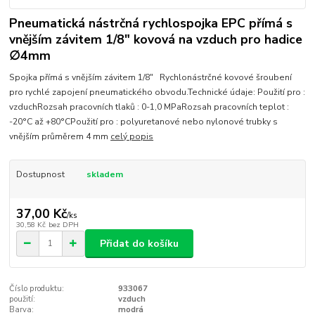
Pneumatická nástrčná rychlospojka EPC přímá s
vnějším závitem 1/8" kovová na vzduch pro hadice
∅4mm
Spojka přímá s vnějším závitem 1/8" Rychlonástrčné kovové šroubení
pro rychlé zapojení pneumatického obvodu.Technické údaje: Použití pro :
vzduchRozsah pracovních tlaků : 0-1,0 MPaRozsah pracovních teplot :
-20°C až +80°CPoužití pro : polyuretanové nebo nylonové trubky s
vnějším průměrem 4 mm
celý popis
Dostupnost
skladem
37,00 Kč
/
ks
30,58 Kč
bez DPH
Přidat do košíku
Číslo produktu:
933067
použití:
vzduch
Barva:
modrá