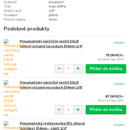
materiál:
kov,plast
Tlak:
max 1MPa
Vnější závit:
1/8"
Provedení:
přímá
Průměr hadice:
4mm
Podobné produkty
Pneumatický nástrčný ventil ESLB
skladem
rohový vstupní na vzduch ∅4mm 1/4"
75,00 Kč
/
ks
61,98 Kč
bez DPH
Přidat do košíku
Pneumatický nástrčný ventil ESLB
skladem
rohový vstupní na vzduch ∅4mm 1/8"
67,00 Kč
/
ks
55,37 Kč
bez DPH
Přidat do košíku
Pneumatická rychlospojka EPL úhlová
skladem
(kolínko) ∅4mm - závit 1/4"