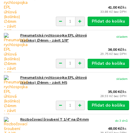
41,00 Kč
/
ks
33,88 Kč
bez DPH
Přidat do košíku
Pneumatická rychlospojka EPL úhlová
skladem
(kolínko) ∅4mm - závit 1/8"
36,00 Kč
/
ks
29,75 Kč
bez DPH
Přidat do košíku
Pneumatická rychlospojka EPL úhlová
skladem
(kolínko) ∅4mm - závit M5
35,00 Kč
/
ks
28,93 Kč
bez DPH
Přidat do košíku
Rozbočovací šroubení T 1/4" na ∅4 mm
do 3 dnů
48,00 Kč
/
ks
39,67 Kč
bez DPH