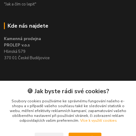
"Jak a čím co lepit"
Kde nás najdete
Kamenná prodejna
PROLEP v.o.s
Hlinská 579
370 01 České Budějovice
Kontakt
🍪 Jak byste rádi své cookies?
Soubory cookies používáme ke správnému fungování našeho e-
Pavel Šedivý
shopu a v případě vašeho souhlasu také ke sledování statistik o
+420 602 148 895
webu, měření efektivity reklamních kampaní, zapamatování vašeho
Pracovní doba PO - PÁ: 8,00-16,30
oblíbeného nastavení při používání stránek, či zobrazení reklam
odpovídajících vašim preferencím.
Více k využití cookies
lepidla@prolep.cz