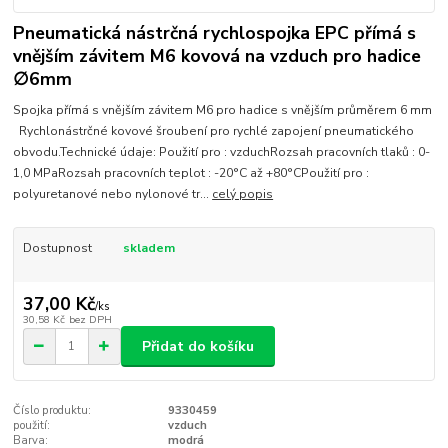
Pneumatická nástrčná rychlospojka EPC přímá s
vnějším závitem M6 kovová na vzduch pro hadice
∅6mm
Spojka přímá s vnějším závitem M6 pro hadice s vnějším průměrem 6 mm
Rychlonástrčné kovové šroubení pro rychlé zapojení pneumatického
obvodu.Technické údaje: Použití pro : vzduchRozsah pracovních tlaků : 0-
1,0 MPaRozsah pracovních teplot : -20°C až +80°CPoužití pro :
polyuretanové nebo nylonové tr...
celý popis
Dostupnost
skladem
37,00 Kč
/
ks
30,58 Kč
bez DPH
Přidat do košíku
Číslo produktu:
9330459
použití:
vzduch
Barva:
modrá