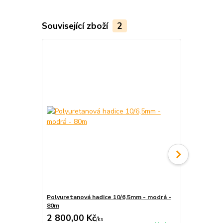
Související zboží
2
Polyuretanová hadice 10/6,5mm - modrá -
Polyuretano
80m
2 800,00 Kč
34,00 Kč
/
ks