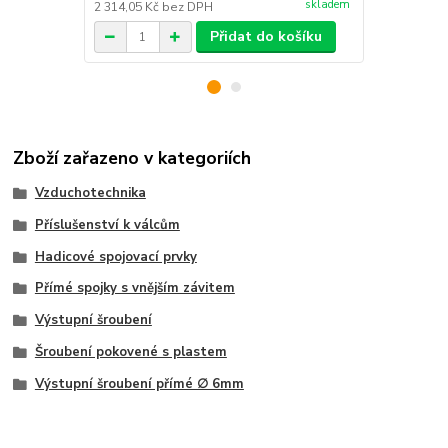
skladem
2 314,05 Kč
bez DPH
28,10 Kč
bez
Přidat do košíku
Zboží zařazeno v kategoriích
Vzduchotechnika
Příslušenství k válcům
Hadicové spojovací prvky
Přímé spojky s vnějším závitem
Výstupní šroubení
Šroubení pokovené s plastem
Výstupní šroubení přímé ∅ 6mm