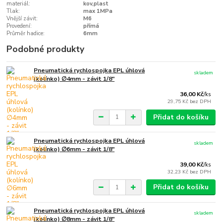
materiál:
kov,plast
Tlak:
max 1MPa
Vnější závit:
M6
Provedení:
přímá
Průměr hadice:
6mm
Podobné produkty
Pneumatická rychlospojka EPL úhlová
skladem
(kolínko) ∅4mm - závit 1/8"
36,00 Kč
/
ks
29,75 Kč
bez DPH
Přidat do košíku
Pneumatická rychlospojka EPL úhlová
skladem
(kolínko) ∅6mm - závit 1/8"
39,00 Kč
/
ks
32,23 Kč
bez DPH
Přidat do košíku
Pneumatická rychlospojka EPL úhlová
skladem
(kolínko) ∅8mm - závit 1/8"