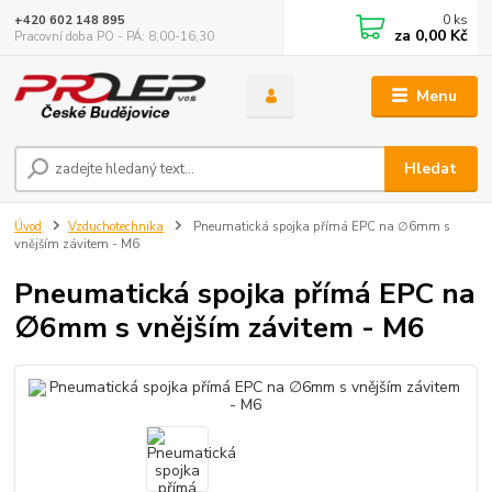
0
ks
+420 602 148 895
za
0,00 Kč
Pracovní doba PO - PÁ: 8,00-16,30
Menu
Hledat
Úvod
Vzduchotechnika
Pneumatická spojka přímá EPC na ∅6mm s
vnějším závitem - M6
Pneumatická spojka přímá EPC na
∅6mm s vnějším závitem - M6