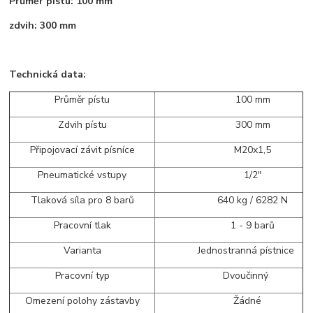
Průměr pístu: 100 mm
zdvih: 300 mm
Technická data:
Průměr pístu
100 mm
Zdvih pístu
300 mm
Připojovací závit písníce
M20x1,5
Pneumatické vstupy
1/2"
Tlaková síla pro 8 barů
640 kg / 6282 N
Pracovní tlak
1 - 9 barů
Varianta
Jednostranná pístnice
Pracovní typ
Dvoučinný
Omezení polohy zástavby
Žádné