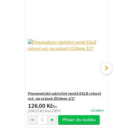
Pneumatický nástrčný ventil ESLB rohový
Pneumatický
vst. na vzduch ∅10mm 1/2"
vst. na vzd
126,00 Kč
145,00 K
/
ks
skladem
104,13 Kč
bez DPH
119,83 Kč
be
Přidat do košíku