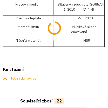
Pracovní médium
Stlačený vzduch dle ISO8573-
1: 2010 [7: 4: 4]
Pracovní teplota
-5 ... 70 ° C
Materiál krytu
Hliníková slitina
eloxovaná
Těsnící materiál
NBR
Ke stažení
Technický výkres
Související zboží
22