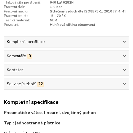
Tlaková síla pro 8 barů:
640 kg/ 6282N
Pracovní tlak:
1-9 bar
Pracovní médium:
Stlačený vzduch dle ISO8573-1: 2010 [7: 4: 4]
Pracovní teplota:
-5 - 70 ° C
Těsnící materiál:
NBR
Provedení:
Hliníková slitina eloxovaná
Kompletní specifikace
Komentáře
0
Ke stažení
Související zboží
22
Kompletní specifikace
Pneumatické válce, lineární, dvojčinný pohon
Typ : jednostranná pístnice