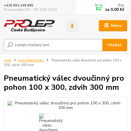
0
ks
+420 602 148 895
za
0,00 Kč
Pracovní doba PO - PÁ: 8,00-16,30
Menu
Hledat
Úvod
Vzduchotechnika
Pneumatický válec dvoučinný pro pohon 100 x
300, zdvih 300 mm
Pneumatický válec dvoučinný pro
pohon 100 x 300, zdvih 300 mm