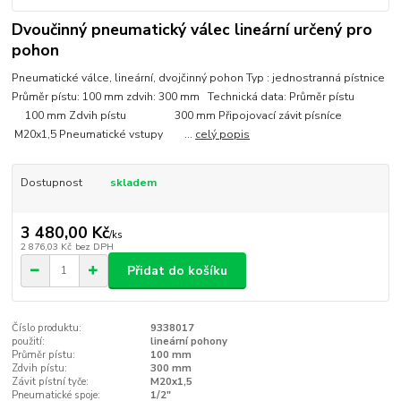
Dvoučinný pneumatický válec lineární určený pro
pohon
Pneumatické válce, lineární, dvojčinný pohon Typ : jednostranná pístnice
Průměr pístu: 100 mm zdvih: 300 mm Technická data: Průměr pístu
100 mm Zdvih pístu 300 mm Připojovací závit písníce
M20x1,5 Pneumatické vstupy ...
celý popis
Dostupnost
skladem
3 480,00 Kč
/
ks
2 876,03 Kč
bez DPH
Přidat do košíku
Číslo produktu:
9338017
použití:
lineární pohony
Průměr pístu:
100 mm
Zdvih pístu:
300 mm
Závit pístní tyče:
M20x1,5
Pneumatické spoje:
1/2"