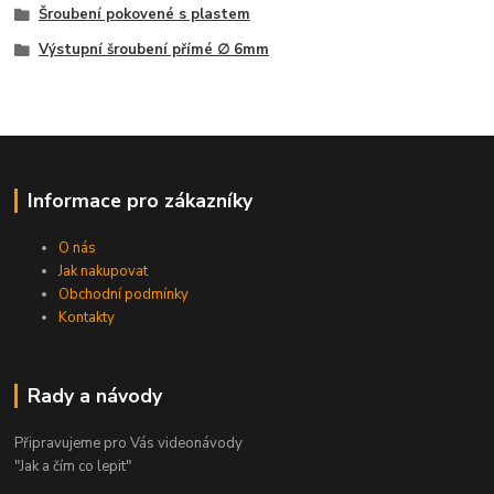
Šroubení pokovené s plastem
Výstupní šroubení přímé ∅ 6mm
Informace pro zákazníky
O nás
Jak nakupovat
Obchodní podmínky
Kontakty
Rady a návody
Připravujeme pro Vás videonávody
"Jak a čím co lepit"