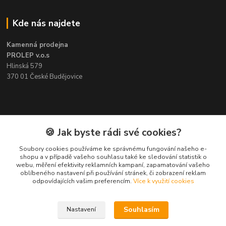
Kde nás najdete
Kamenná prodejna
PROLEP v.o.s
Hlinská 579
370 01 České Budějovice
Kontakt
🍪 Jak byste rádi své cookies?
Soubory cookies používáme ke správnému fungování našeho e-
Pavel Šedivý
shopu a v případě vašeho souhlasu také ke sledování statistik o
+420 602 148 895
webu, měření efektivity reklamních kampaní, zapamatování vašeho
Pracovní doba PO - PÁ: 8,00-16,30
oblíbeného nastavení při používání stránek, či zobrazení reklam
odpovídajících vašim preferencím.
Více k využití cookies
lepidla@prolep.cz
Souhlasím
Nastavení