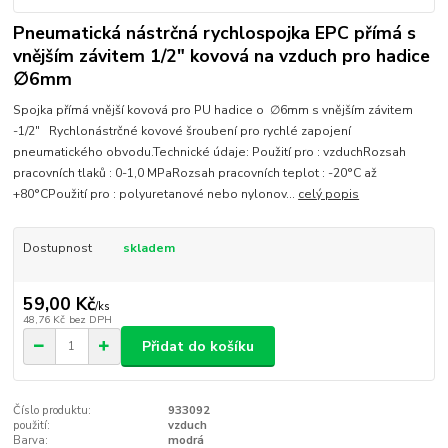
Pneumatická nástrčná rychlospojka EPC přímá s
vnějším závitem 1/2" kovová na vzduch pro hadice
∅6mm
Spojka přímá vnější kovová pro PU hadice o ∅6mm s vnějším závitem
-1/2" Rychlonástrčné kovové šroubení pro rychlé zapojení
pneumatického obvodu.Technické údaje: Použití pro : vzduchRozsah
pracovních tlaků : 0-1,0 MPaRozsah pracovních teplot : -20°C až
+80°CPoužití pro : polyuretanové nebo nylonov...
celý popis
Dostupnost
skladem
59,00 Kč
/
ks
48,76 Kč
bez DPH
Přidat do košíku
Číslo produktu:
933092
použití:
vzduch
Barva:
modrá