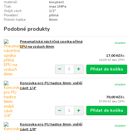
materiál:
kov,plast
Tlak:
max 1MPa
Vnější závit:
1/2"
Provedení:
přímá
Průměr hadice:
6mm
Podobné produkty
Pneumatická nástrčná spojka přímá
skladem
EPU na vzduch 6mm
17,00 Kč
/
ks
14,05 Kč
bez DPH
Přidat do košíku
Koncovka pro PU hadice 6mm, vnější
skladem
závit 1/4"
70,00 Kč
/
ks
57,85 Kč
bez DPH
Přidat do košíku
Koncovka pro PU hadice 6mm, vnější
skladem
závit 1/8"