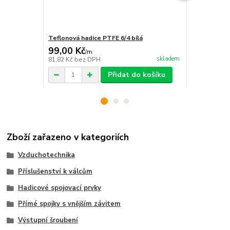
Teflonová hadice PTFE 6/4 bílá
Polyuretanov
99,00 Kč
58,00 Kč
/
m
skladem
81,82 Kč
bez DPH
47,93 Kč
bez
Přidat do košíku
Zboží zařazeno v kategoriích
Vzduchotechnika
Příslušenství k válcům
Hadicové spojovací prvky
Přímé spojky s vnějším závitem
Výstupní šroubení