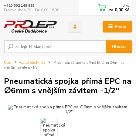
0
ks
+420 602 148 895
za
0,00 Kč
Pracovní doba PO - PÁ: 8,00-16,30
Menu
Hledat
Úvod
Vzduchotechnika
Pneumatická spojka přímá EPC na ∅6mm s
vnějším závitem -1/2"
Pneumatická spojka přímá EPC na
∅6mm s vnějším závitem -1/2"