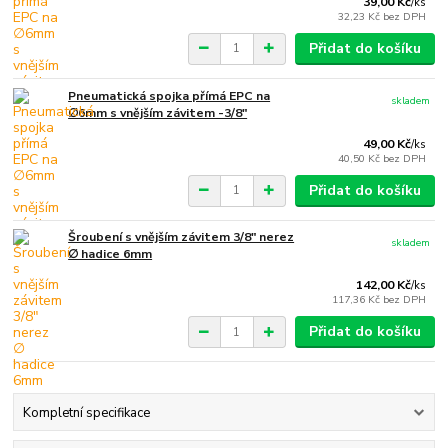
39,00 Kč
/
ks
32,23 Kč
bez DPH
Přidat do košíku
Pneumatická spojka přímá EPC na
skladem
∅6mm s vnějším závitem -3/8"
49,00 Kč
/
ks
40,50 Kč
bez DPH
Přidat do košíku
Šroubení s vnějším závitem 3/8" nerez
skladem
∅ hadice 6mm
142,00 Kč
/
ks
117,36 Kč
bez DPH
Přidat do košíku
Kompletní specifikace