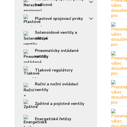
hadicové
Plastové spojovací prvky
Solenoidové ventily a
zdroje
Pneumaticky ovládané
ventily
Tlakové regulátory
Ruční a nožní ovládací
ventily
Zpětné a pojistné ventily
Energetiské řetězy