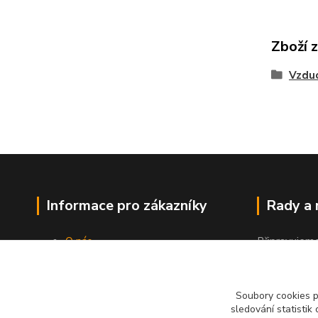
Zboží 
Vzdu
Informace pro zákazníky
Rady a
O nás
Připravujem
Jak nakupovat
"Jak a čím co
Obchodní podmínky
Kontakty
Soubory cookies 
sledování statisti