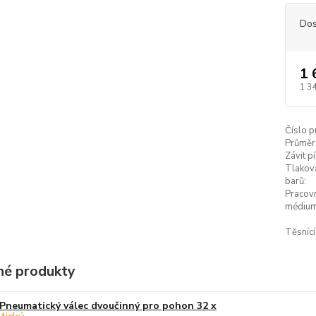
Dos
1 
1 3
Číslo p
Průměr 
Závit pí
Tlaková
barů:
Pracov
médium
Těsnící
é produkty
Pneumatický válec dvoučinný pro pohon 32 x