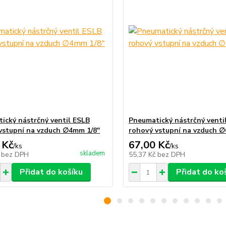
ický nástrčný ventil ESLB
Pneumatický nástrčný venti
vstupní na vzduch ∅4mm 1/8"
rohový vstupní na vzduch 
 Kč
67,00 Kč
/
ks
/
ks
skladem
č
bez DPH
55,37 Kč
bez DPH
Přidat do košíku
Přidat do ko