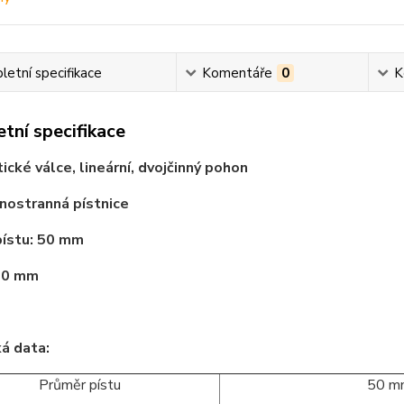
etní specifikace
Komentáře
0
K
tní specifikace
cké válce, lineární, dvojčinný pohon
dnostranná pístnice
pístu: 50 mm
350 mm
á data:
Průměr pístu
50 m