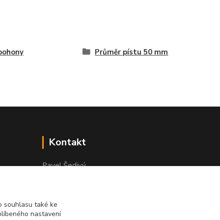
pohony
Průměr pístu 50 mm
Kontakt
Pavel Šedivý
+420 602 148 895
Pracovní doba PO - PÁ: 8,00-16,30
 souhlasu také ke
lepidla@prolep.cz
blíbeného nastavení