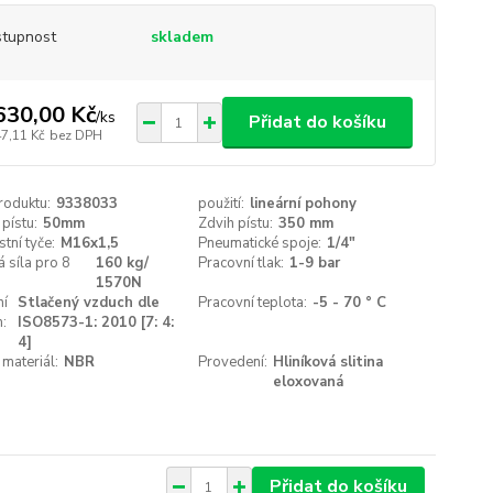
tupnost
skladem
630,00 Kč
/
ks
Přidat do košíku
47,11 Kč
bez DPH
roduktu:
9338033
použití:
lineární pohony
pístu:
50mm
Zdvih pístu:
350 mm
stní tyče:
M16x1,5
Pneumatické spoje:
1/4"
 síla pro 8
160 kg/
Pracovní tlak:
1-9 bar
1570N
ní
Stlačený vzduch dle
Pracovní teplota:
-5 - 70 ° C
:
ISO8573-1: 2010 [7: 4:
4]
 materiál:
NBR
Provedení:
Hliníková slitina
eloxovaná
Přidat do košíku