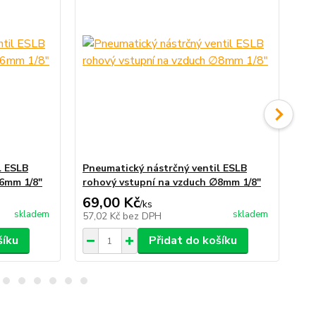
l ESLB
Pneumatický nástrčný ventil ESLB
Pn
∅6mm 1/8"
rohový vstupní na vzduch ∅8mm 1/8"
(ko
69,00 Kč
36
/
ks
skladem
skladem
57,02 Kč
bez DPH
29
šíku
Přidat do košíku