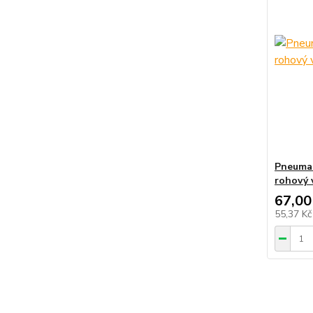
Pneumat
rohový 
67,00
55,37 K