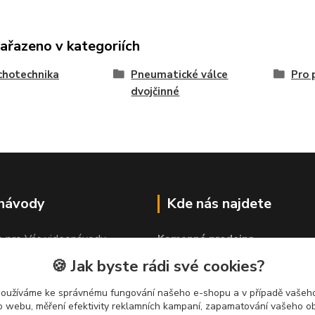
zařazeno v kategoriích
chotechnika
Pneumatické válce
Pro 
dvojčinné
 návody
Kde nás najdete
e pro Vás videonávody
Kamenná prodejna
 lepit"
PROLEP v.o.s
🍪 Jak byste rádi své cookies?
Hlinská 579
370 01 České Budějovice
používáme ke správnému fungování našeho e-shopu a v případě vašeho
k o webu, měření efektivity reklamních kampaní, zapamatování vašeho o