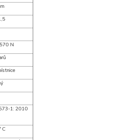
m
5
70 N
rů
stnice
ý
8573-1: 2010
 C