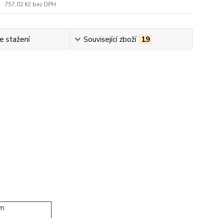
757,02 Kč
bez DPH
e stažení
Související zboží
19
m