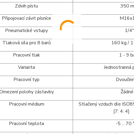
Zdvih pístu
350 m
Připojovací závit písníce
M16x1,
Pneumatické vstupy
1/4"
Tlaková síla pro 8 barů
160 kg / 15
Pracovní tlak
1 - 9 ba
Varianta
Jednostranná pí
Pracovní typ
Dvoučinn
Omezení polohy zástavby
Žádné
Pracovní médium
Stlačený vzduch dle ISO
[7: 4: 4]
Pracovní teplota
-5 ... 70 °