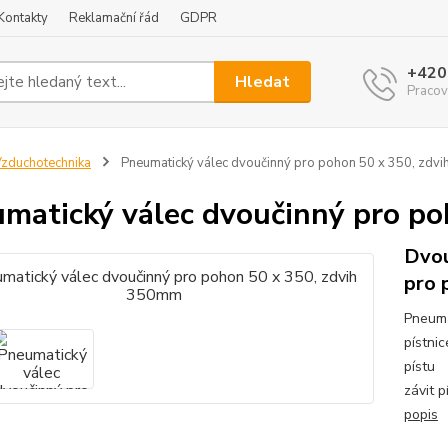
Kontakty
Reklamační řád
GDPR
+420
Hledat
Pracov
zduchotechnika
Pneumatický válec dvoučinný pro pohon 50 x 350, zdv
matický válec dvoučinný pro p
Dvou
pro 
Pneuma
pístni
píst
závit
popis