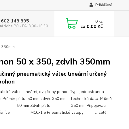
Přihlášení
 602 148 895
0
ks
za
0,00 Kč
ní doba PO - PÁ: 8,00-16,30
ih 350mm
ohon 50 x 350, zdvih 350mm
činný pneumatický válec lineární určený
pohon
tické válce, lineární, dvojčinný pohon Typ : jednostranná
ce Průměr pístu: 50 mm zdvih: 350 mm Technická data: Průměr
u 50 mm Zdvih pístu 350 mm Připojovací
 písníce M16x1,5 Pneumatické vstupy ...
celý