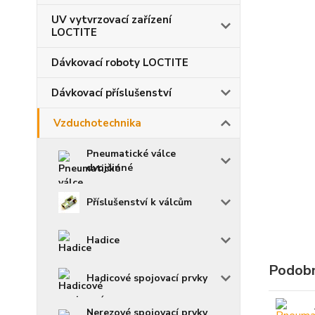
UV vytvrzovací zařízení
LOCTITE
Dávkovací roboty LOCTITE
Dávkovací příslušenství
Vzduchotechnika
Pneumatické válce
dvojčinné
Příslušenství k válcům
Hadice
Podobn
Hadicové spojovací prvky
Nerezové spojovací prvky