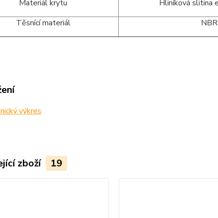
Materiál krytu
Hliníková slitina e
Těsnící materiál
NBR
žení
nický výkres
jící zboží
19