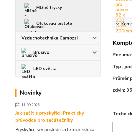
Mlžné trysky
Ofukovací pistole
Kompl
Vzduchotechnika Camozzi
Komple
Brusivo
Pneumati
Typ : je
LED světla
Průměr 
zdvih: 
Novinky
11.09.2025
Jak začít s pryskyřicí: Praktický
Technick
průvodce pro začátečníky
Pryskyřice si v posledních letech získala