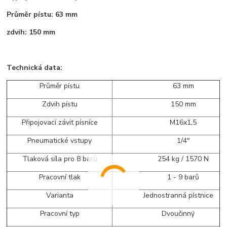
Průměr pístu: 63 mm
zdvih: 150 mm
Technická data:
Průměr pístu
63 mm
Zdvih pístu
150 mm
Připojovací závit písníce
M16x1,5
Pneumatické vstupy
1/4"
Tlaková síla pro 8 barů
254 kg / 1570 N
Pracovní tlak
1 - 9 barů
Varianta
Jednostranná pístnice
Pracovní typ
Dvoučinný