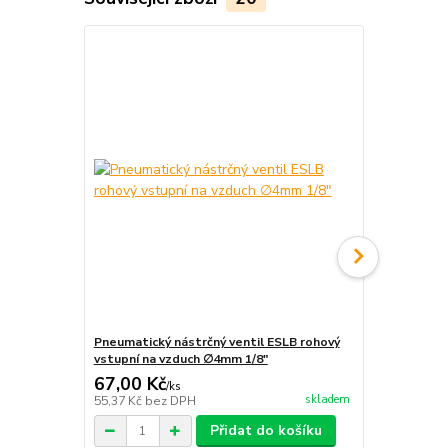
Pneumatický nástrčný ventil ESLB rohový
Pneumatický
vstupní na vzduch ∅4mm 1/8"
vstupní na 
67,00 Kč
67,00 Kč
/
ks
skladem
55,37 Kč
bez DPH
55,37 Kč
bez
Přidat do košíku