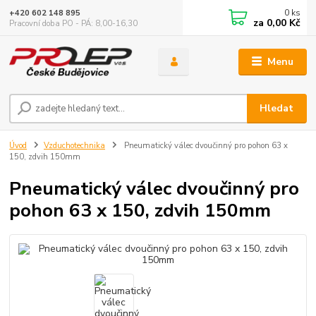
0
ks
+420 602 148 895
za
0,00 Kč
Pracovní doba PO - PÁ: 8,00-16,30
Menu
Hledat
Úvod
Vzduchotechnika
Pneumatický válec dvoučinný pro pohon 63 x
150, zdvih 150mm
Pneumatický válec dvoučinný pro
pohon 63 x 150, zdvih 150mm