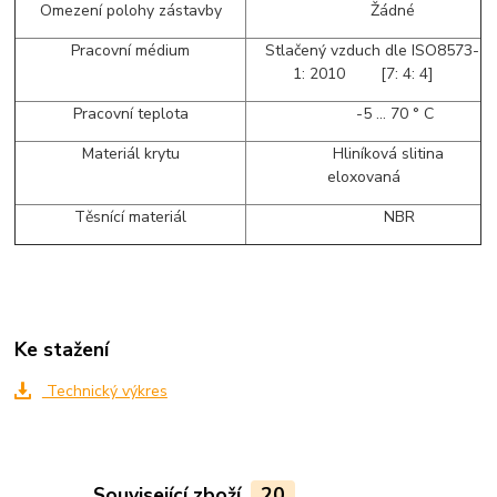
Omezení polohy zástavby
Žádné
Pracovní médium
Stlačený vzduch dle ISO8573-
1: 2010 [7: 4: 4]
Pracovní teplota
-5 ... 70 ° C
Materiál krytu
Hliníková slitina
eloxovaná
Těsnící materiál
NBR
Ke stažení
Technický výkres
Související zboží
20