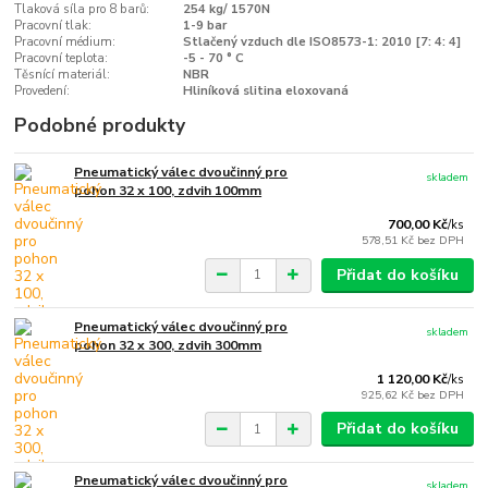
Tlaková síla pro 8 barů:
254 kg/ 1570N
Pracovní tlak:
1-9 bar
Pracovní médium:
Stlačený vzduch dle ISO8573-1: 2010 [7: 4: 4]
Pracovní teplota:
-5 - 70 ° C
Těsnící materiál:
NBR
Provedení:
Hliníková slitina eloxovaná
Podobné produkty
Pneumatický válec dvoučinný pro
skladem
pohon 32 x 100, zdvih 100mm
700,00 Kč
/
ks
578,51 Kč
bez DPH
Přidat do košíku
Pneumatický válec dvoučinný pro
skladem
pohon 32 x 300, zdvih 300mm
1 120,00 Kč
/
ks
925,62 Kč
bez DPH
Přidat do košíku
Pneumatický válec dvoučinný pro
skladem