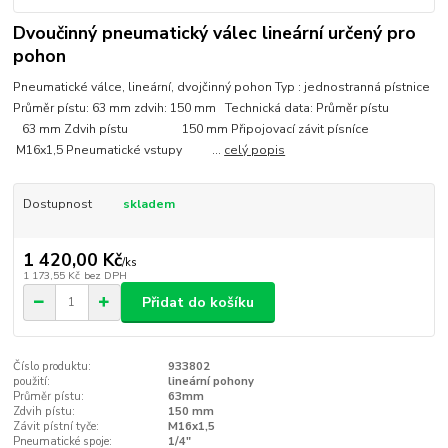
Dvoučinný pneumatický válec lineární určený pro
pohon
Pneumatické válce, lineární, dvojčinný pohon Typ : jednostranná pístnice
Průměr pístu: 63 mm zdvih: 150 mm Technická data: Průměr pístu
63 mm Zdvih pístu 150 mm Připojovací závit písníce
M16x1,5 Pneumatické vstupy ...
celý popis
Dostupnost
skladem
1 420,00 Kč
/
ks
1 173,55 Kč
bez DPH
Přidat do košíku
Číslo produktu:
933802
použití:
lineární pohony
Průměr pístu:
63mm
Zdvih pístu:
150 mm
Závit pístní tyče:
M16x1,5
Pneumatické spoje:
1/4"