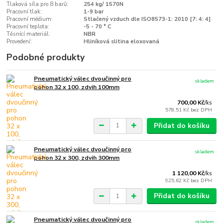
Tlaková síla pro 8 barů:
254 kg/ 1570N
Pracovní tlak:
1-9 bar
Pracovní médium:
Stlačený vzduch dle ISO8573-1: 2010 [7: 4: 4]
Pracovní teplota:
-5 - 70 ° C
Těsnící materiál:
NBR
Provedení:
Hliníková slitina eloxovaná
Podobné produkty
Pneumatický válec dvoučinný pro
skladem
pohon 32 x 100, zdvih 100mm
700,00 Kč
/
ks
578,51 Kč
bez DPH
Přidat do košíku
Pneumatický válec dvoučinný pro
skladem
pohon 32 x 300, zdvih 300mm
1 120,00 Kč
/
ks
925,62 Kč
bez DPH
Přidat do košíku
Pneumatický válec dvoučinný pro
skladem