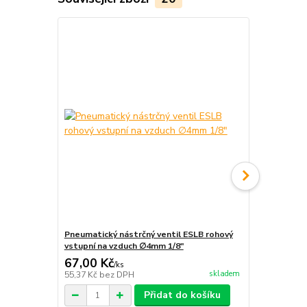
Pneumatický nástrčný ventil ESLB rohový
Pneumatický
vstupní na vzduch ∅4mm 1/8"
vstupní na 
67,00 Kč
67,00 Kč
/
ks
skladem
55,37 Kč
bez DPH
55,37 Kč
bez
Přidat do košíku