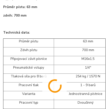
Průměr pístu: 63 mm
zdvih: 700 mm
Technická data:
Průměr pístu
63 mm
Zdvih pístu
700 mm
Připojovací závit písníce
M16x1,5
Pneumatické vstupy
1/4"
Tlaková síla pro 8 barů
254 kg / 1570 N
Pracovní tlak
1 - 9 barů
Varianta
Jednostranná pístnice
Pracovní typ
Dvoučinný