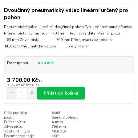
Dvoučinný pneumatický válec lineární určený pro
pohon
Pneumatické válce, lineární, dvojčinný pohon Typ : jednostranná pístnice
Průměr pístu: 63 mm zdvih: 700 mm Technická data: Průměr pístu
63 mm Zdvih pístu 700 mm Připojovací závit písníce
M16x1,5 Pneumatické vstupy ...
celý popis
Dostupnost
do 3 dnů
3 700,00 Kč
/
ks
3 057,85 Kč
bez DPH
Přidat do košíku
Číslo produktu:
8468
použití:
lineární pohony
Průměr pístu:
63mm
Zdvih pístu:
700 mm
Závit pístní tyče:
M16x1,5
Pneumatické spoje:
1/4"