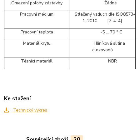
Omezení polohy zástavby
Žádné
Pracovní médium
Stlačený vzduch dle ISO8573-
1: 2010 [7: 4: 4]
Pracovní teplota
-5 ... 70 ° C
Materiál krytu
Hliníková slitina
eloxovaná
Těsnící materiál
NBR
Ke stažení
Technický výkres
Související zboží
20