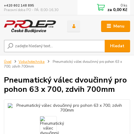
0
ks
+420 602 148 895
za
0,00 Kč
Pracovní doba PO - PÁ: 8,00-16,30
Menu
Hledat
Úvod
Vzduchotechnika
Pneumatický válec dvoučinný pro pohon 63 x
700, zdvih 700mm
Pneumatický válec dvoučinný pro
pohon 63 x 700, zdvih 700mm