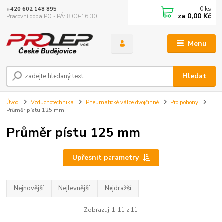
0
ks
+420 602 148 895
za
0,00 Kč
Pracovní doba PO - PÁ: 8,00-16,30
Menu
Hledat
Úvod
Vzduchotechnika
Pneumatické válce dvojčinné
Pro pohony
Průměr pístu 125 mm
Průměr pístu 125 mm
Upřesnit parametry
Nejnovější
Nejlevnější
Nejdražší
Zobrazuji 1-11 z 11