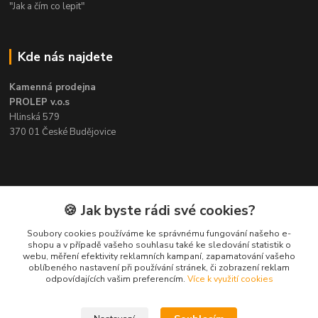
"Jak a čím co lepit"
Kde nás najdete
Kamenná prodejna
PROLEP v.o.s
Hlinská 579
370 01 České Budějovice
Kontakt
🍪 Jak byste rádi své cookies?
Soubory cookies používáme ke správnému fungování našeho e-
Pavel Šedivý
shopu a v případě vašeho souhlasu také ke sledování statistik o
+420 602 148 895
webu, měření efektivity reklamních kampaní, zapamatování vašeho
Pracovní doba PO - PÁ: 8,00-16,30
oblíbeného nastavení při používání stránek, či zobrazení reklam
odpovídajících vašim preferencím.
Více k využití cookies
lepidla@prolep.cz