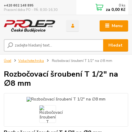
0
ks
+420 602 148 895
za
0,00 Kč
Pracovní doba PO - PÁ: 8,00-16,30
Menu
Hledat
Úvod
Vzduchotechnika
Rozbočovací šroubení T 1/2" na ∅8 mm
Rozbočovací šroubení T 1/2" na
∅8 mm