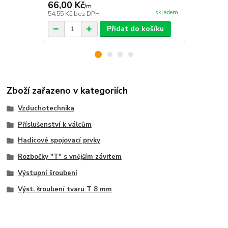
66,00 Kč
21,00 Kč
/
m
skladem
54,55 Kč
bez DPH
17,36 Kč
bez
Přidat do košíku
Zboží zařazeno v kategoriích
Vzduchotechnika
Příslušenství k válcům
Hadicové spojovací prvky
Rozbočky "T" s vnějším závitem
Výstupní šroubení
Výst. šroubení tvaru T 8 mm