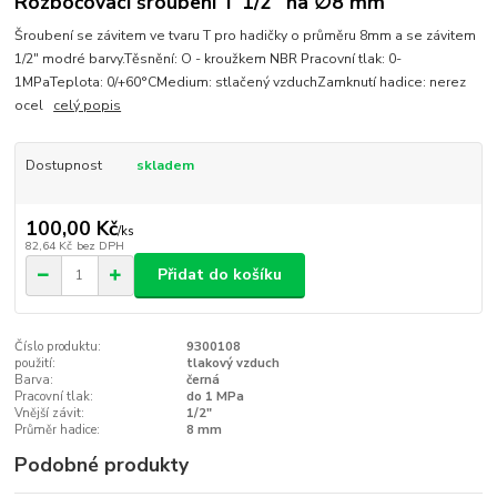
Rozbočovací šroubení T 1/2" na ∅8 mm
Šroubení se závitem ve tvaru T pro hadičky o průměru 8mm a se závitem
1/2" modré barvy.Těsnění: O - kroužkem NBR Pracovní tlak: 0-
1MPaTeplota: 0/+60°CMedium: stlačený vzduchZamknutí hadice: nerez
ocel
celý popis
Dostupnost
skladem
100,00 Kč
/
ks
82,64 Kč
bez DPH
Přidat do košíku
Číslo produktu:
9300108
použití:
tlakový vzduch
Barva:
černá
Pracovní tlak:
do 1 MPa
Vnější závit:
1/2"
Průměr hadice:
8 mm
Podobné produkty