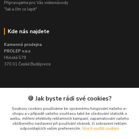
Připravujeme pro Vás videonávody
"Jak a čím co lepit"
Kde nás najdete
Kamenná prodejna
PROLEP v.o.s
Hlinská 579
370 01 České Budějovice
Kontakt
🍪 Jak byste rádi své cookies?
Soubory cookies používáme ke správnému fungování našeho e-
Pavel Šedivý
shopu a v případě vašeho souhlasu také ke sledování statistik o
+420 602 148 895
webu, měření efektivity reklamních kampaní, zapamatování vašeho
Pracovní doba PO - PÁ: 8,00-16,30
oblíbeného nastavení při používání stránek, či zobrazení reklam
odpovídajících vašim preferencím.
Více k využití cookies
lepidla@prolep.cz