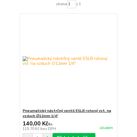
strana
z 1
Pneumatický nástrčný ventil ESLB rohový vst. na
vzduch ∅12mm 1/4"
140,00 Kč
/
ks
skladem
115,70 Kč
bez DPH