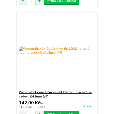
Přidat do košíku
Pneumatický nástrčný ventil ESLB rohový vst. na
vzduch ∅12mm 3/8"
142,00 Kč
/
ks
skladem
117,36 Kč
bez DPH