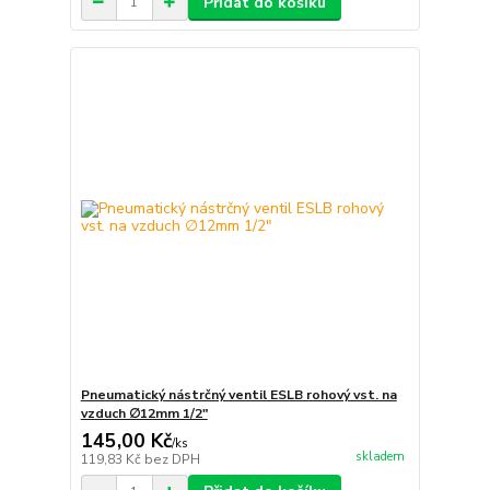
Přidat do košíku
Pneumatický nástrčný ventil ESLB rohový vst. na
vzduch ∅12mm 1/2"
145,00 Kč
/
ks
skladem
119,83 Kč
bez DPH