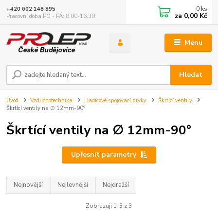
0
ks
+420 602 148 895
za
0,00 Kč
Pracovní doba PO - PÁ: 8,00-16,30
Menu
Hledat
Úvod
Vzduchotechnika
Hadicové spojovací prvky
Škrtící ventily
Škrtící ventily na ∅ 12mm-90°
Škrtící ventily na ∅ 12mm-90°
Upřesnit parametry
Nejnovější
Nejlevnější
Nejdražší
Zobrazuji 1-3 z 3