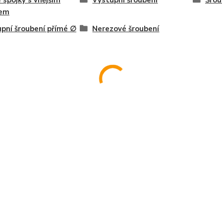
 spojky s vnějším
Výstupní šroubení
Šrou
tem
pní šroubení přímé ∅
Nerezové šroubení