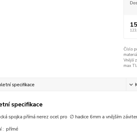
Dos
15
123
Číslo p
materiá
Vnější z
max Tl
etní specifikace
tní specifikace
cká spojka přímá nerez ocel pro ∅ hadice 6mm a vnějším závit
í : přímé