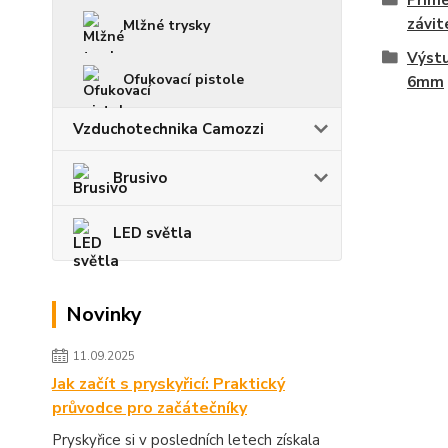
Přímé
závi
Mlžné trysky
Výstu
Ofukovací pistole
6mm
Vzduchotechnika Camozzi
Brusivo
LED světla
Novinky
11.09.2025
Jak začít s pryskyřicí: Praktický
průvodce pro začátečníky
Pryskyřice si v posledních letech získala