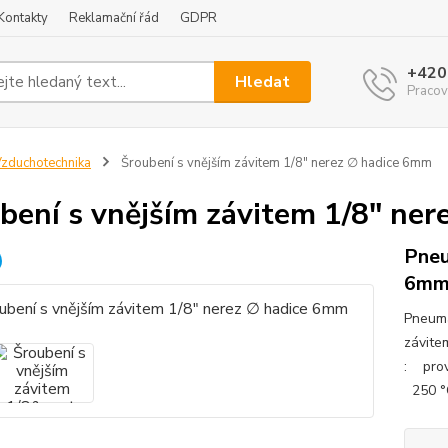
Kontakty
Reklamační řád
GDPR
+420
Hledat
Pracov
zduchotechnika
Šroubení s vnějším závitem 1/8" nerez ∅ hadice 6mm
bení s vnějším závitem 1/8" ne
Pneu
6mm-
Pneuma
závite
: prov
250 °C