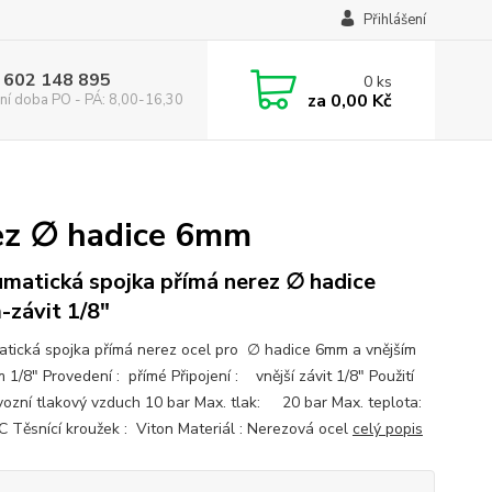
Přihlášení
 602 148 895
0
ks
za
0,00 Kč
ní doba PO - PÁ: 8,00-16,30
rez ∅ hadice 6mm
matická spojka přímá nerez ∅ hadice
závit 1/8"
tická spojka přímá nerez ocel pro ∅ hadice 6mm a vnějším
m 1/8" Provedení : přímé Připojení : vnější závit 1/8" Použití
ozní tlakový vzduch 10 bar Max. tlak: 20 bar Max. teplota:
 Těsnící kroužek : Viton Materiál : Nerezová ocel
celý popis