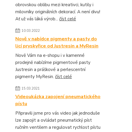
obrovskou oblibu mezi kreativci, kutily i
milovníky originálních dekorací. A není divu!
Ať už vás láká výrob...
číst celé
10.03.2022
Nově v nabídce pigmenty a pasty do
licí pryskyřice od Justresin a MyResin
Nově Vám na e-shopu i v kamenné
prodejně nabízíme pigmentové pasty
Justresin a práškové a perlescentní
pigmenty MyResin.
číst celé
15.03.2021
Videoukázka zapojení pneumatického
pístu
Připravili jsme pro vás video jak jednoduše
lze zapojit a ovládat pneumatický píst
ručním ventilem a regulovat rychlost pístu