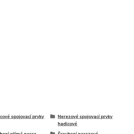
cové spojovací prvky
Nerezové spojovací prvky
hadicové