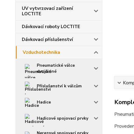
UV vytvrzovací zařízení
LOCTITE
Dávkovací roboty LOCTITE
Dávkovací příslušenství
Vzduchotechnika
Pneumatické válce
dvojčinné
Kompl
Příslušenství k válcům
Komple
Hadice
Pneumati
Hadicové spojovací prvky
Proveden
Nerezové spojovací prvky