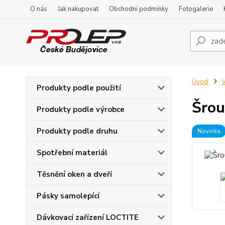
O nás
Jak nakupovat
Obchodní podmínky
Fotogalerie
Úvod
V
Produkty podle použití
Šrou
Produkty podle výrobce
Produkty podle druhu
Novinka
Spotřební materiál
Těsnění oken a dveří
Pásky samolepící
Dávkovací zařízení LOCTITE