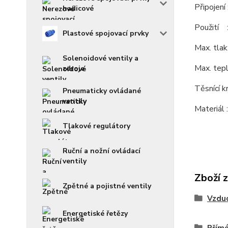
Připojení
hadicové
Použití 
Plastové spojovací prvky
Max. tla
Solenoidové ventily a
Max. te
zdroje
Těsnící k
Pneumaticky ovládané
ventily
Materiál 
Tlakové regulátory
Ruční a nožní ovládací
ventily
Zboží 
Zpětné a pojistné ventily
Vzdu
Energetiské řetězy