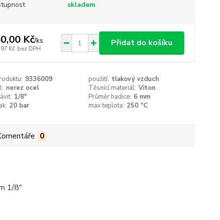
tupnost
skladem
0,00 Kč
/
ks
Přidat do košíku
,97 Kč
bez DPH
roduktu:
9336009
použití:
tlakový vzduch
l:
nerez ocel
Těsnící materiál:
Viton
ávit:
1/8"
Průměr hadice:
6 mm
ak:
20 bar
max teplota:
250 °C
Komentáře
0
em 1/8"