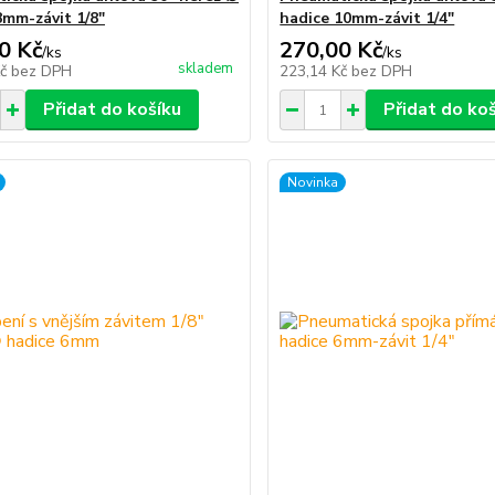
8mm-závit 1/8"
hadice 10mm-závit 1/4"
0 Kč
270,00 Kč
/
ks
/
ks
skladem
Kč
bez DPH
223,14 Kč
bez DPH
Přidat do košíku
Přidat do ko
Novinka