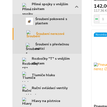
Přímé spojky s vnějším
142,0
závitem
117,36 
Šroubení pokovené s
plastem
Šroubení nerezové
Novinka
Šroubení s převlečnou
maticí
Rozbočky "T" s vnějším
závitem
Tlumiče hluku
Ruční ovládací ventily
Hlavy na pístnice
Pneumat