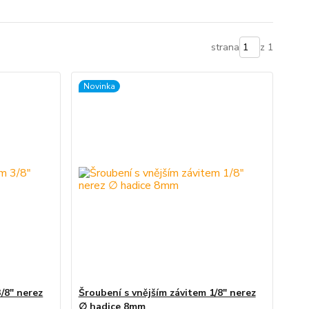
strana
z 1
Novinka
/8" nerez
Šroubení s vnějším závitem 1/8" nerez
∅ hadice 8mm