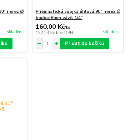
90° nerez ∅
Pneumatická spojka úhlová 90° nerez ∅
hadice 6mm-závit 1/4"
160,00 Kč
/
ks
skladem
skladem
132,23 Kč
bez DPH
šíku
Přidat do košíku