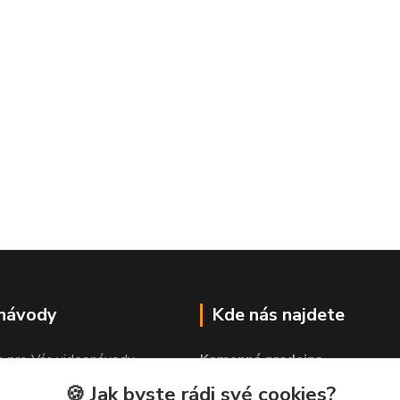
 návody
Kde nás najdete
e pro Vás videonávody
Kamenná prodejna
 lepit"
PROLEP v.o.s
🍪 Jak byste rádi své cookies?