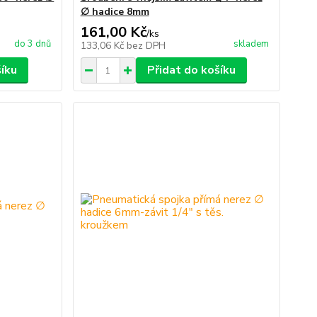
∅ hadice 8mm
161,00 Kč
/
ks
do 3 dnů
skladem
133,06 Kč
bez DPH
šíku
Přidat do košíku