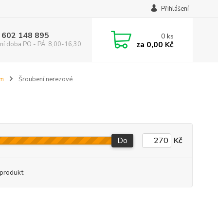
Přihlášení
 602 148 895
0
ks
za
0,00 Kč
ní doba PO - PÁ: 8,00-16,30
em
Šroubení nerezové
Do
Kč
produkt