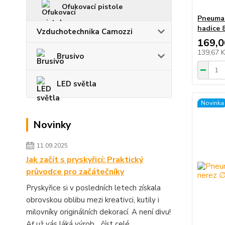
Ofukovací pistole
Pneumat
hadice 
Vzduchotechnika Camozzi
169,0
139,67 
Brusivo
LED světla
Novinka
Novinky
11.09.2025
Jak začít s pryskyřicí: Praktický
průvodce pro začátečníky
Pryskyřice si v posledních letech získala
obrovskou oblibu mezi kreativci, kutily i
milovníky originálních dekorací. A není divu!
Ať už vás láká výrob...
číst celé