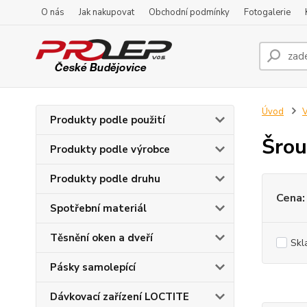
O nás
Jak nakupovat
Obchodní podmínky
Fotogalerie
Úvod
V
Produkty podle použití
Šrou
Produkty podle výrobce
Produkty podle druhu
Cena:
Spotřební materiál
Těsnění oken a dveří
Skl
Pásky samolepící
Dávkovací zařízení LOCTITE