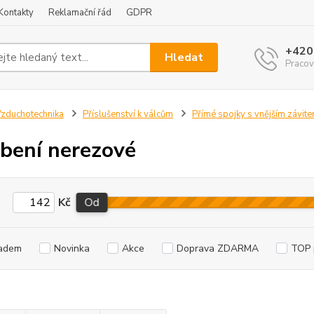
Kontakty
Reklamační řád
GDPR
+420
Hledat
Pracov
zduchotechnika
Příslušenství k válcům
Přímé spojky s vnějším závit
bení nerezové
Kč
Od
adem
Novinka
Akce
Doprava ZDARMA
TOP 