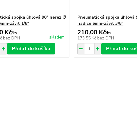
ická spojka úhlová 90° nerez ∅
Pneumatická spojka úhlová 
6mm-závit 1/8"
hadice 6mm-závit 3/8"
0 Kč
210,00 Kč
/
ks
/
ks
skladem
Kč
bez DPH
173,55 Kč
bez DPH
Přidat do košíku
Přidat do ko