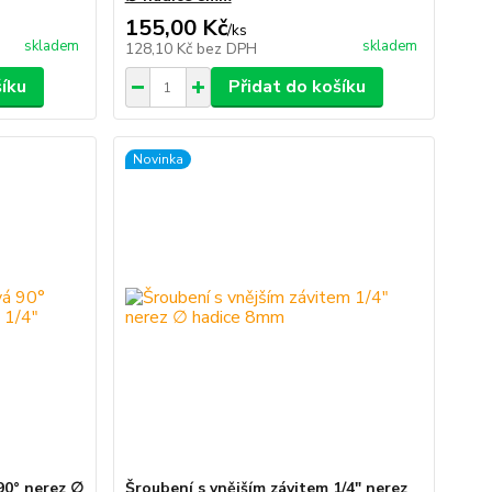
155,00 Kč
/
ks
skladem
skladem
128,10 Kč
bez DPH
šíku
Přidat do košíku
Novinka
90° nerez ∅
Šroubení s vnějším závitem 1/4" nerez