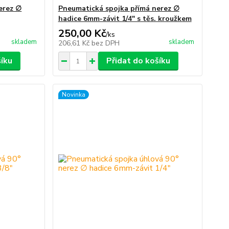
erez ∅
Pneumatická spojka přímá nerez ∅
hadice 6mm-závit 1/4" s těs. kroužkem
250,00 Kč
/
ks
skladem
skladem
206,61 Kč
bez DPH
šíku
Přidat do košíku
Novinka