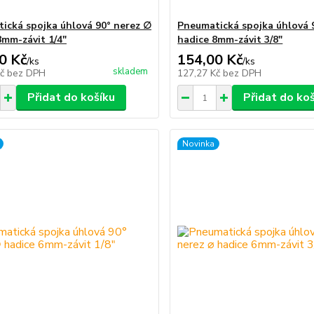
ická spojka úhlová 90° nerez ∅
Pneumatická spojka úhlová 
8mm-závit 1/4"
hadice 8mm-závit 3/8"
0 Kč
154,00 Kč
/
ks
/
ks
skladem
Kč
bez DPH
127,27 Kč
bez DPH
Přidat do košíku
Přidat do ko
Novinka