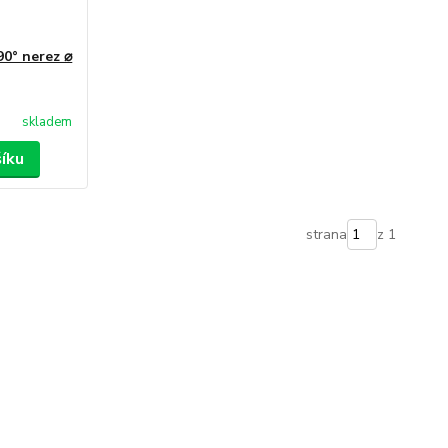
90° nerez ⌀
skladem
šíku
strana
z 1