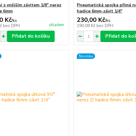
í s vnějším závitem 1/8" nerez
Pneumatická spojka přímá n
ce 6mm
hadice 6mm-závit 1/4"
0 Kč
230,00 Kč
/
ks
/
ks
skladem
Kč
bez DPH
190,08 Kč
bez DPH
Přidat do košíku
Přidat do ko
Novinka