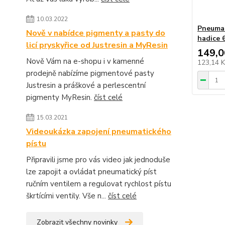
10.03.2022
Pneumat
Nově v nabídce pigmenty a pasty do
hadice 
licí pryskyřice od Justresin a MyResin
149,0
Nově Vám na e-shopu i v kamenné
123,14 
prodejně nabízíme pigmentové pasty
Justresin a práškové a perlescentní
pigmenty MyResin.
číst celé
15.03.2021
Videoukázka zapojení pneumatického
pístu
Připravili jsme pro vás video jak jednoduše
lze zapojit a ovládat pneumatický píst
ručním ventilem a regulovat rychlost pístu
škrtícími ventily. Vše n...
číst celé
Zobrazit všechny novinky