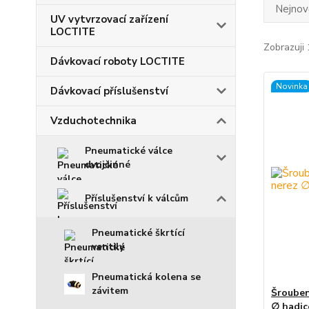
Nejnově
UV vytvrzovací zařízení
LOCTITE
Zobrazuji 
Dávkovací roboty LOCTITE
Novinka
Dávkovací příslušenství
Vzduchotechnika
Pneumatické válce
dvojčinné
Příslušenství k válcům
Pneumatické škrtící
ventily
Pneumatická kolena se
závitem
Šrouben
∅ hadi