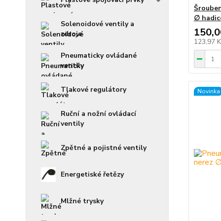
Šrouben
∅ hadi
Solenoidové ventily a
150,0
zdroje
123,97 
Pneumaticky ovládané
ventily
Tlakové regulátory
Novinka
Ruční a nožní ovládací
ventily
Zpětné a pojistné ventily
Energetiské řetězy
Mlžné trysky