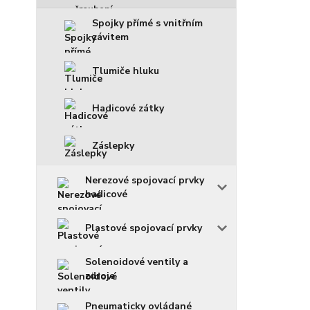
Spojky přímé s vnitřním
závitem
Tlumiče hluku
Hadicové zátky
Záslepky
Nerezové spojovací prvky
hadicové
Plastové spojovací prvky
Solenoidové ventily a
zdroje
Pneumaticky ovládané