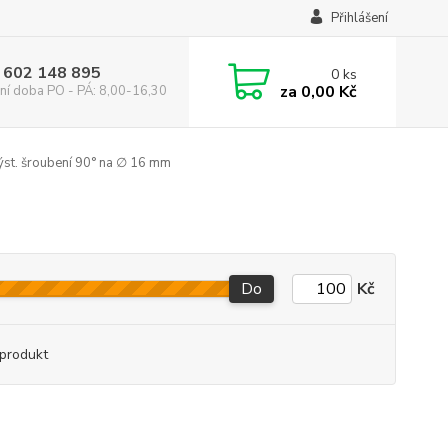
Přihlášení
 602 148 895
0
ks
za
0,00 Kč
ní doba PO - PÁ: 8,00-16,30
st. šroubení 90° na ∅ 16 mm
Do
Kč
produkt