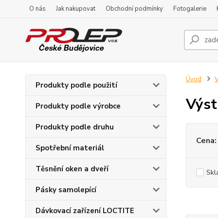
O nás
Jak nakupovat
Obchodní podmínky
Fotogalerie
Úvod
V
Produkty podle použití
Výst
Produkty podle výrobce
Produkty podle druhu
Cena:
Spotřební materiál
Těsnění oken a dveří
Skl
Pásky samolepící
Dávkovací zařízení LOCTITE