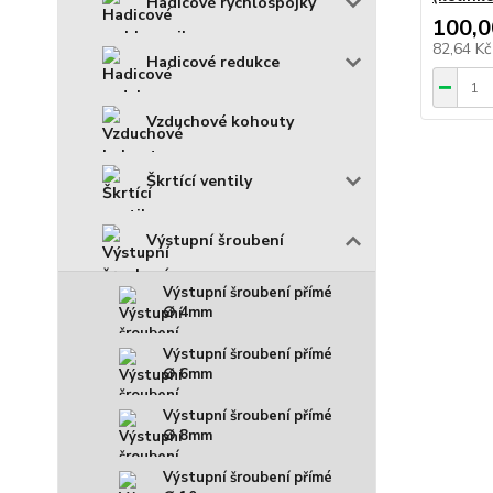
Hadicové rychlospojky
100,0
82,64 K
Hadicové redukce
Vzduchové kohouty
Škrtící ventily
Výstupní šroubení
Výstupní šroubení přímé
∅ 4mm
Výstupní šroubení přímé
∅ 6mm
Výstupní šroubení přímé
∅ 8mm
Výstupní šroubení přímé