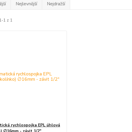
jší
Nejlevnější
Nejdražší
1-1 z 1
ická rychlospojka EPL úhlová
o) ∅16mm - závit 1/2"