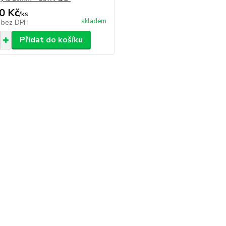
0 Kč
/
ks
skladem
č
bez DPH
Přidat do košíku