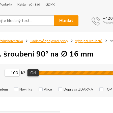
Kontakty
Reklamační řád
GDPR
+420
Hledat
Pracov
zduchotechnika
Hadicové spojovací prvky
Výstupní šroubení
Vý
. šroubení 90° na ∅ 16 mm
Kč
Od
adem
Novinka
Akce
Doprava ZDARMA
TOP 