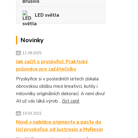
LED světla
Novinky
11.09.2025
Jak začít s pryskyřicí: Praktický
průvodce pro začátečníky
Pryskyřice si v posledních letech získala
obrovskou oblibu mezi kreativci, kutily i
milovníky originálních dekorací. A není divu!
Ať už vás láká výrob...
číst celé
10.03.2022
Nově v nabídce pigmenty a pasty do
licí pryskyřice od Justresin a MyResin