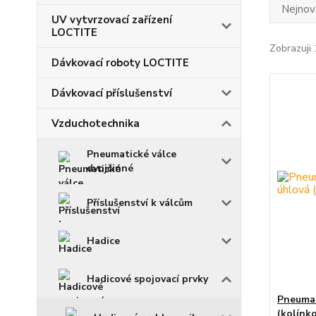
Nejnově
UV vytvrzovací zařízení
LOCTITE
Zobrazuji 
Dávkovací roboty LOCTITE
Dávkovací příslušenství
Vzduchotechnika
Pneumatické válce
dvojčinné
Příslušenství k válcům
Hadice
Hadicové spojovací prvky
Pneumat
(kolínk