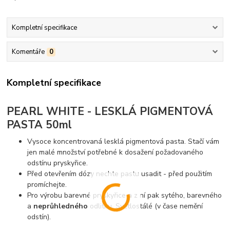
Kompletní specifikace
Komentáře
0
Kompletní specifikace
PEARL WHITE - LESKLÁ PIGMENTOVÁ
PASTA 50ml
Vysoce koncentrovaná lesklá pigmentová pasta. Stačí vám
jen malé množství potřebné k dosažení požadovaného
odstínu pryskyřice.
Před otevřením dózy nechte pastu usadit - před použitím
promíchejte.
Pro výrobu barevné pryskyřice a z ní pak sytého, barevného
a
neprůhledného
odlitku. Světlostálé (v čase nemění
odstín).