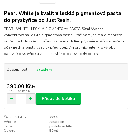
Pearl White je kvalitní lesklá pigmentová pasta
do pryskyřice od JustResin.
PEARL WHITE - LESKLÁ PIGMENTOVÁ PASTA 50ml Vysoce
koncentrovaná lesklá pigmentová pasta. Stačí vám jen malé množství
potřebné k dosažení požadovaného odstínu pryskyřice. Před otevřením
dózy nechte pastu usadit - před použitím promíchejte. Pro výrobu
barevné pryskyřice a z ní pak sytého, barev...
celý popis
Dostupnost
skladem
390,00 Kč
/
ks
322,31 Kč
bez DPH
Přidat do košíku
Číslo produktu:
7710
Výrobce:
Justresin
Barva:
perleťová bílá
Objem:
50ml