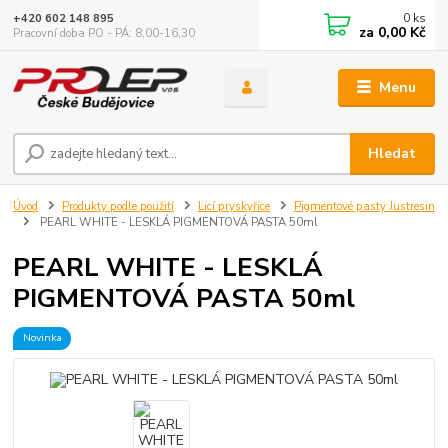
0
ks
+420 602 148 895
za
0,00 Kč
Pracovní doba PO - PÁ: 8,00-16,30
Menu
Hledat
Úvod
Produkty podle použití
Licí pryskyřice
Pigmentové pasty Justresin
PEARL WHITE - LESKLÁ PIGMENTOVÁ PASTA 50ml
PEARL WHITE - LESKLÁ
PIGMENTOVÁ PASTA 50ml
Novinka