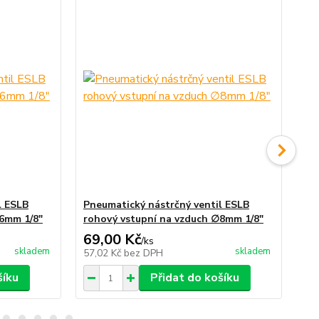
l ESLB
Pneumatický nástrčný ventil ESLB
Pn
∅6mm 1/8"
rohový vstupní na vzduch ∅8mm 1/8"
(ko
69,00 Kč
82
/
ks
skladem
skladem
57,02 Kč
bez DPH
67
šíku
Přidat do košíku