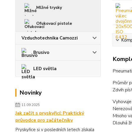
Mlžné trysky
Ofukovací pistole
Vzduchotechnika Camozzi
Kompl
Brusivo
Komple
LED světla
Pneumatic
Průměr p
Zdvih pí
Novinky
Vyhovuje
11.09.2025
Nerezová 
Jak začít s pryskyřicí: Praktický
Mnoho var
průvodce pro začátečníky
Dlouhá ži
Pryskyřice si v posledních letech získala