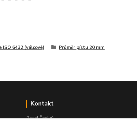
e ISO 6432 (válcové)
Průměr pístu 20 mm
Kontakt
Pavel Šedivý
+420 602 148 895
Pracovní doba PO - PÁ: 8,00-16,30