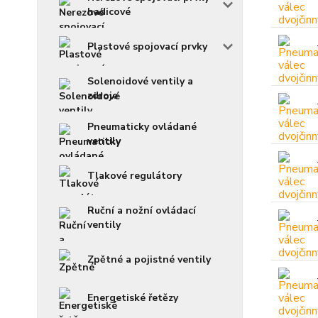
hadicové
Plastové spojovací prvky
Solenoidové ventily a
zdroje
Pneumaticky ovládané
ventily
Tlakové regulátory
Ruční a nožní ovládací
ventily
Zpětné a pojistné ventily
Energetiské řetězy