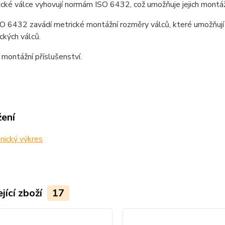
ké válce vyhovují normám ISO 6432, což umožňuje jejich montáž
O 6432 zavádí metrické montážní rozměry válců, které umožňují 
ckých válců.
 montážní příslušenství.
žení
nický výkres
jící zboží
17