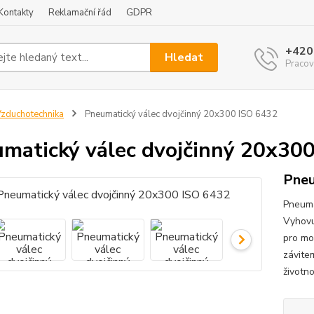
Kontakty
Reklamační řád
GDPR
+420
Hledat
Pracov
zduchotechnika
Pneumatický válec dvojčinný 20x300 ISO 6432
matický válec dvojčinný 20x30
Pneu
Pneuma
Vyhovu
pro mo
závite
životn