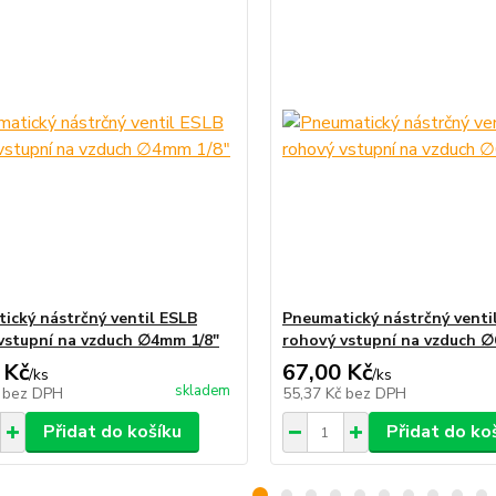
ický nástrčný ventil ESLB
Pneumatický nástrčný venti
vstupní na vzduch ∅4mm 1/8"
rohový vstupní na vzduch 
 Kč
67,00 Kč
/
ks
/
ks
skladem
č
bez DPH
55,37 Kč
bez DPH
Přidat do košíku
Přidat do ko