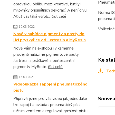
Pneumatic
obrovskou oblibu mezi kreativci, kutily i
milovníky originálních dekorací. A není divu!
Norma IS
Ať už vás láká výrob...
číst celé
pneumati
10.03.2022
Volitelné
Nově v nabídce pigmenty a pasty do
licí pryskyřice od Justresin a MyResin
Nově Vám na e-shopu i v kamenné
prodejně nabízíme pigmentové pasty
Ke sta
Justresin a práškové a perlescentní
pigmenty MyResin.
číst celé
Tech
15.03.2021
Videoukázka zapojení pneumatického
pístu
Souvise
Připravili jsme pro vás video jak jednoduše
lze zapojit a ovládat pneumatický píst
ručním ventilem a regulovat rychlost pístu