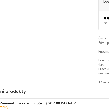
Dos
85
703
Číslo p
Zdvih p
Pneumat
Pracov
tlak:
Pracov
médium
Těsnící
é produkty
Pneumatický válec dvojčinný 20x100 ISO 6432