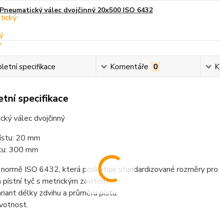
Pneumatický válec dvojčinný 20x500 ISO 6432
etní specifikace
Komentáře
0
K
tní specifikace
ký válec dvojčinný
ístu: 20 mm
stu: 300 mm
 normě ISO 6432, která poskytuje standardizované rozměry pro
pístní tyč s metrickým závitem.
iant délky zdvihu a průměru pístu.
votnost.