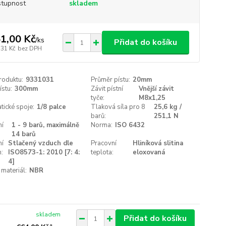
tupnost
skladem
1,00 Kč
/
ks
Přidat do košíku
,31 Kč
bez DPH
roduktu:
9331031
Průměr pístu:
20mm
ístu:
300mm
Závit pístní
Vnější závit
tyče:
M8x1,25
ické spoje:
1/8 palce
Tlaková síla pro 8
25,6 kg /
barů:
251,1 N
ní
1 - 9 barů, maximálně
Norma:
ISO 6432
14 barů
ní
Stlačený vzduch dle
Pracovní
Hliníková slitina
:
ISO8573-1: 2010 [7: 4:
teplota:
eloxovaná
4]
 materiál:
NBR
skladem
Přidat do košíku