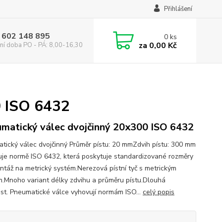
Přihlášení
 602 148 895
0
ks
za
0,00 Kč
ní doba PO - PÁ: 8,00-16,30
0 ISO 6432
matický válec dvojčinný 20x300 ISO 6432
tický válec dvojčinný Průměr pístu: 20 mmZdvih pístu: 300 mm
je normě ISO 6432, která poskytuje standardizované rozměry
ntáž na metrický systém.Nerezová pístní tyč s metrickým
m.Mnoho variant délky zdvihu a průměru pístu.Dlouhá
ost. Pneumatické válce vyhovují normám ISO...
celý popis