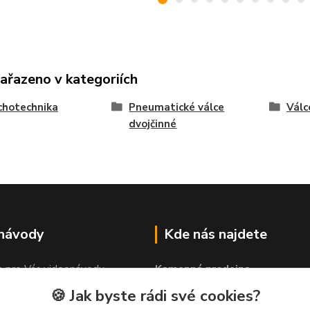
zařazeno v kategoriích
chotechnika
Pneumatické válce
Válc
dvojčinné
 návody
Kde nás najdete
e pro Vás videonávody
Kamenná prodejna
 lepit"
PROLEP v.o.s
🍪 Jak byste rádi své cookies?
Hlinská 579