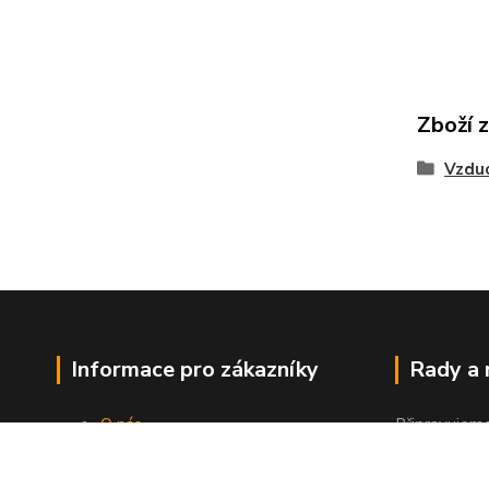
Zboží 
Vzdu
Informace pro zákazníky
Rady a
O nás
Připravujem
Jak nakupovat
"Jak a čím co
Obchodní podmínky