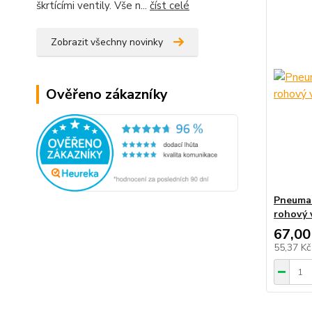
škrtícími ventily. Vše n...
číst celé
Zobrazit všechny novinky
Ověřeno zákazníky
Pneumat
rohový 
67,00
55,37 K