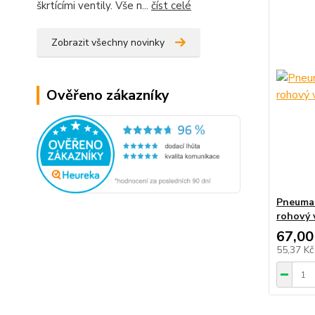
škrtícími ventily. Vše n...
číst celé
Zobrazit všechny novinky
Ověřeno zákazníky
Pneumat
rohový 
67,00
55,37 K