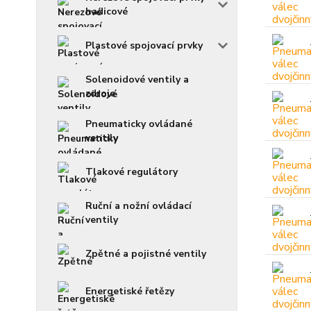
hadicové
Plastové spojovací prvky
Solenoidové ventily a
zdroje
Pneumaticky ovládané
ventily
Tlakové regulátory
Ruční a nožní ovládací
ventily
Zpětné a pojistné ventily
Energetiské řetězy