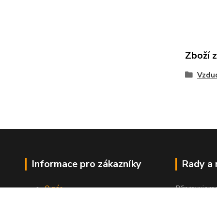
Zboží 
Vzdu
Informace pro zákazníky
Rady a
O nás
Připravujem
Jak nakupovat
"Jak a čím co
Obchodní podmínky