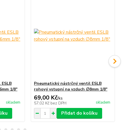
l ESLB
Pneumatický nástrčný ventil ESLB
Pn
∅6mm 1/8"
rohový vstupní na vzduch ∅8mm 1/8"
(ko
69,00 Kč
82
/
ks
skladem
skladem
57,02 Kč
bez DPH
67
šíku
Přidat do košíku