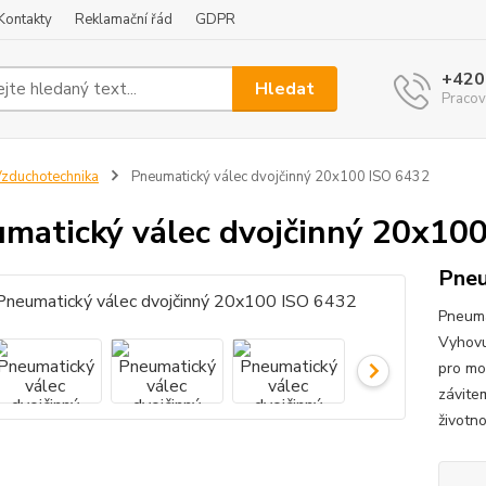
Kontakty
Reklamační řád
GDPR
+420
Hledat
Pracov
zduchotechnika
Pneumatický válec dvojčinný 20x100 ISO 6432
matický válec dvojčinný 20x10
Pneu
Pneuma
Vyhovu
pro mo
závite
životn