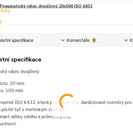
Pneumatický válec dvojčinný 20x500 ISO 6432
etní specifikace
Komentáře
0
K
tní specifikace
ký válec dvojčinný
ístu: 20 mm
stu: 100 mm
 normě ISO 6432, která poskytuje standardizované rozměry pro
pístní tyč s metrickým závitem.
iant délky zdvihu a průměru pístu.
votnost.