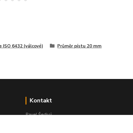
e ISO 6432 (válcové)
Průměr pístu 20 mm
Kontakt
Pavel Šedivý
+420 602 148 895
Pracovní doba PO - PÁ: 8,00-16,30