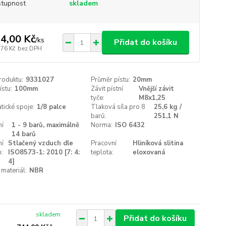
tupnost
skladem
4,00 Kč
/
ks
Přidat do košíku
,76 Kč
bez DPH
roduktu:
9331027
Průměr pístu:
20mm
ístu:
100mm
Závit pístní
Vnější závit
tyče:
M8x1,25
ické spoje:
1/8 palce
Tlaková síla pro 8
25,6 kg /
barů:
251,1 N
ní
1 - 9 barů, maximálně
Norma:
ISO 6432
14 barů
ní
Stlačený vzduch dle
Pracovní
Hliníková slitina
:
ISO8573-1: 2010 [7: 4:
teplota:
eloxovaná
4]
 materiál:
NBR
skladem
Přidat do košíku