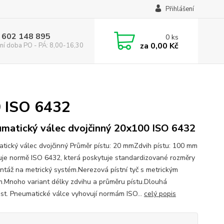
Přihlášení
 602 148 895
0
ks
za
0,00 Kč
ní doba PO - PÁ: 8,00-16,30
0 ISO 6432
matický válec dvojčinný 20x100 ISO 6432
tický válec dvojčinný Průměr pístu: 20 mmZdvih pístu: 100 mm
je normě ISO 6432, která poskytuje standardizované rozměry
ntáž na metrický systém.Nerezová pístní tyč s metrickým
m.Mnoho variant délky zdvihu a průměru pístu.Dlouhá
ost. Pneumatické válce vyhovují normám ISO...
celý popis