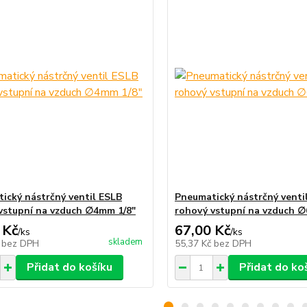
ický nástrčný ventil ESLB
Pneumatický nástrčný venti
vstupní na vzduch ∅4mm 1/8"
rohový vstupní na vzduch 
 Kč
67,00 Kč
/
ks
/
ks
skladem
č
bez DPH
55,37 Kč
bez DPH
Přidat do košíku
Přidat do ko