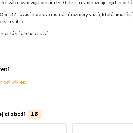
ké válce vyhovují normám ISO 6432, což umožňuje jejich montáž
O 6432 zavádí metrické montážní rozměry válců, které umožňují 
ckých válců.
 montážní příslušenství.
žení
nický výkres
jící zboží
16