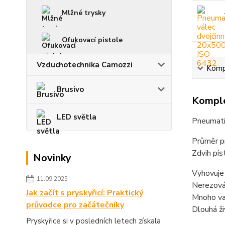
Mlžné trysky
Ofukovací pistole
Vzduchotechnika Camozzi
Kompl
Brusivo
Komple
LED světla
Pneumatic
Průměr p
Zdvih pí
Novinky
Vyhovuje
11.09.2025
Nerezová 
Jak začít s pryskyřicí: Praktický
Mnoho var
průvodce pro začátečníky
Dlouhá ži
Pryskyřice si v posledních letech získala