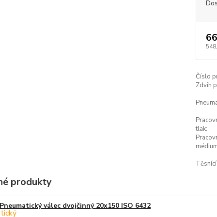
Dos
66
548
Číslo p
Zdvih p
Pneumat
Pracov
tlak:
Pracov
médium
Těsnící
é produkty
Pneumatický válec dvojčinný 20x150 ISO 6432