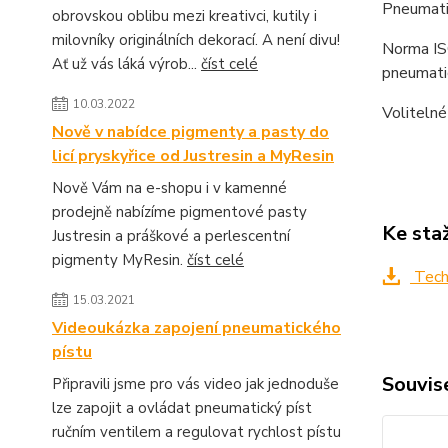
Pneumatic
obrovskou oblibu mezi kreativci, kutily i
milovníky originálních dekorací. A není divu!
Norma IS
Ať už vás láká výrob...
číst celé
pneumati
10.03.2022
Volitelné
Nově v nabídce pigmenty a pasty do
licí pryskyřice od Justresin a MyResin
Nově Vám na e-shopu i v kamenné
prodejně nabízíme pigmentové pasty
Ke sta
Justresin a práškové a perlescentní
pigmenty MyResin.
číst celé
Tech
15.03.2021
Videoukázka zapojení pneumatického
pístu
Souvise
Připravili jsme pro vás video jak jednoduše
lze zapojit a ovládat pneumatický píst
ručním ventilem a regulovat rychlost pístu