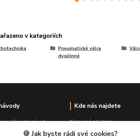
zařazeno v kategoriích
chotechnika
Pneumatické válce
Válc
dvojčinné
 návody
Kde nás najdete
e pro Vás videonávody
Kamenná prodejna
 lepit"
PROLEP v.o.s
🍪 Jak byste rádi své cookies?
Hlinská 579