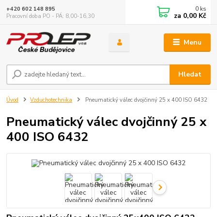
0
ks
+420 602 148 895
za
0,00 Kč
Pracovní doba PO - PÁ: 8,00-16,30
Menu
Hledat
Úvod
Vzduchotechnika
Pneumatický válec dvojčinný 25 x 400 ISO 6432
Pneumatický válec dvojčinný 25 x
400 ISO 6432