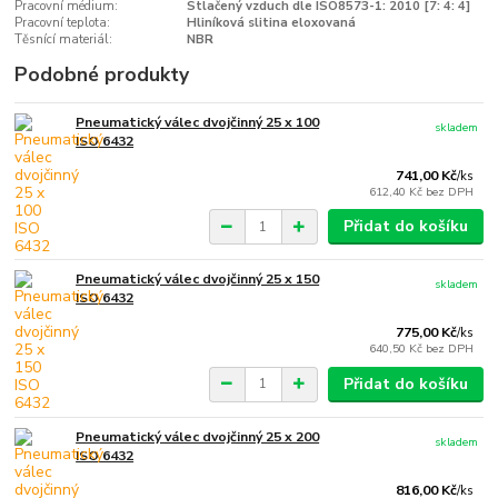
Pracovní médium:
Stlačený vzduch dle ISO8573-1: 2010 [7: 4: 4]
Pracovní teplota:
Hliníková slitina eloxovaná
Těsnící materiál:
NBR
Podobné produkty
Pneumatický válec dvojčinný 25 x 100
skladem
ISO 6432
741,00 Kč
/
ks
612,40 Kč
bez DPH
Přidat do košíku
Pneumatický válec dvojčinný 25 x 150
skladem
ISO 6432
775,00 Kč
/
ks
640,50 Kč
bez DPH
Přidat do košíku
Pneumatický válec dvojčinný 25 x 200
skladem
ISO 6432
816,00 Kč
/
ks