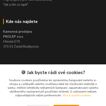
"Jak a čím co lepit"
Kde nás najdete
Kamenná prodejna
PROLEP v.o.s
Hlinská 579
370 01 České Budějovice
Kontakt
🍪 Jak byste rádi své cookies?
Soubory cookies používáme ke správnému fungování našeho e-
Pavel Šedivý
shopu a v případě vašeho souhlasu také ke sledování statistik o
+420 602 148 895
webu, měření efektivity reklamních kampaní, zapamatování vašeho
Pracovní doba PO - PÁ: 8,00-16,30
oblíbeného nastavení při používání stránek, či zobrazení reklam
odpovídajících vašim preferencím.
Více k využití cookies
lepidla@prolep.cz