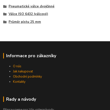
Pneumatické válce dvojčinné
Válce ISO 6432 (válcové)
Průměr pístu 25 mm
Informace pro zákazníky
O nás
Jak nakupovat
Obchodní podmínky
Kontakty
Rady a návody
Připravujeme pro Vás videonávody