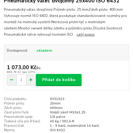
Pneumatický válec dvojčinný 25x400 ISO 6432
Pneumatický válec dvojčinný Průměr pístu: 25 mmZdvih pístu: 400 mm
Vyhovuje normě ISO 6432, která poskytuje standardizované rozměry pro
montáž na metrický systém.Nerezová pístní tyč s metrickým
závitem.Mnoho variant délky zdvihu a průměru pístu.Dlouhá životnost.
Pneumatické válce vyhovují normám ISO...
celý popis
Dostupnost
skladem
1 073,00 Kč
/
ks
886,78 Kč
bez DPH
Přidat do košíku
Číslo produktu:
9331013
Průměr pístu:
25mm
Zdvih pístu:
400mm
Závit pístní tyče:
Vnější závit M10x1,25
Pneumatické spoje:
1/8 palce
Tlaková síla pro 8 barů:
40 kg / 392,4 N
Pracovní tlak:
1 - 9 barů, maximálně 14 barů
Norma:
ISO 6432