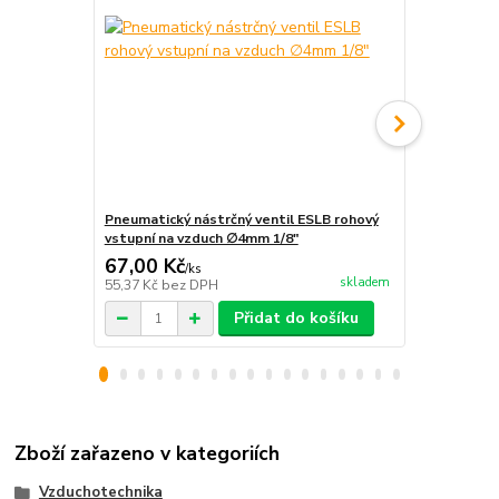
Pneumatický nástrčný ventil ESLB rohový
Pneumatický
vstupní na vzduch ∅4mm 1/8"
vstupní na 
67,00 Kč
67,00 Kč
/
ks
skladem
55,37 Kč
bez DPH
55,37 Kč
bez
Přidat do košíku
Zboží zařazeno v kategoriích
Vzduchotechnika