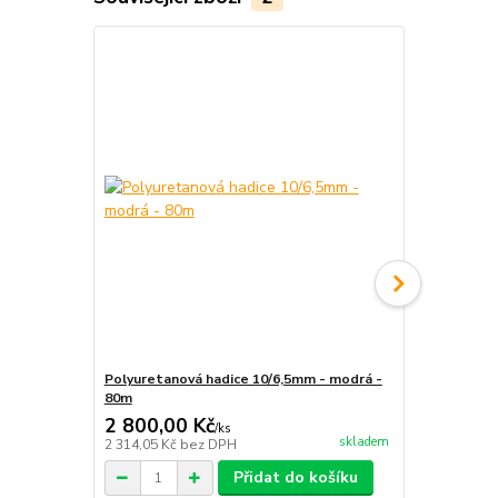
Polyuretanová hadice 10/6,5mm - modrá -
Polyuretano
80m
2 800,00 Kč
34,00 Kč
/
ks
skladem
2 314,05 Kč
bez DPH
28,10 Kč
bez
Přidat do košíku