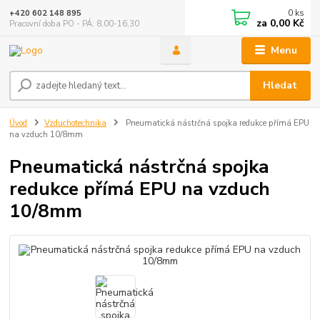
0
ks
+420 602 148 895
za
0,00 Kč
Pracovní doba PO - PÁ: 8,00-16,30
Menu
Hledat
Úvod
Vzduchotechnika
Pneumatická nástrčná spojka redukce přímá EPU
na vzduch 10/8mm
Pneumatická nástrčná spojka
redukce přímá EPU na vzduch
10/8mm