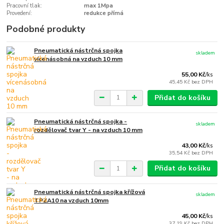
Pracovní tlak:
max 1Mpa
Provedení:
redukce přímá
Podobné produkty
Pneumatická nástrčná spojka
skladem
vícenásobná na vzduch 10 mm
55,00 Kč
/
ks
45,45 Kč
bez DPH
Přidat do košíku
Pneumatická nástrčná spojka -
skladem
rozdělovač tvar Y - na vzduch 10 mm
43,00 Kč
/
ks
35,54 Kč
bez DPH
Přidat do košíku
Pneumatická nástrčná spojka křížová
skladem
TPZA10 na vzduch 10mm
45,00 Kč
/
ks
37,19 Kč
bez DPH