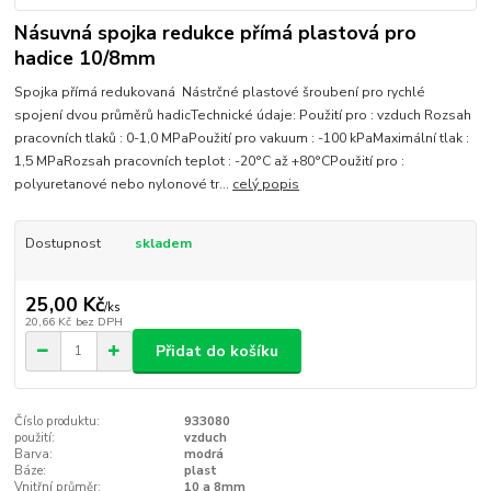
Násuvná spojka redukce přímá plastová pro
hadice 10/8mm
Spojka přímá redukovaná Nástrčné plastové šroubení pro rychlé
spojení dvou průměrů hadicTechnické údaje: Použití pro : vzduch Rozsah
pracovních tlaků : 0-1,0 MPaPoužití pro vakuum : -100 kPaMaximální tlak :
1,5 MPaRozsah pracovních teplot : -20°C až +80°CPoužití pro :
polyuretanové nebo nylonové tr...
celý popis
Dostupnost
skladem
25,00 Kč
/
ks
20,66 Kč
bez DPH
Přidat do košíku
Číslo produktu:
933080
použití:
vzduch
Barva:
modrá
Báze:
plast
Vnitřní průměr:
10 a 8mm