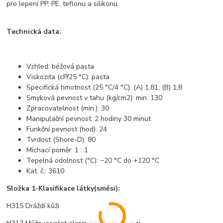
pro lepení PP, PE, teflonu a silikonu.
Technická data:
Vzhled: béžová pasta
Viskozita (cP/25 °C): pasta
Specifická hmotnost (25 °C/4 °C): (A) 1,81; (B) 1,8
Smyková pevnost v tahu (kg/cm2): min. 130
Zpracovatelnost (min.): 30
Manipulační pevnost: 2 hodiny 30 minut
Funkční pevnost (hod): 24
Tvrdost (Shore-D): 80
Míchací poměr: 1 : 1
Tepelná odolnost (°C): −20 °C do +120 °C
Kat. č.: 3610
Složka 1-Klasifikace látky(směsi):
H315 Dráždí kůži