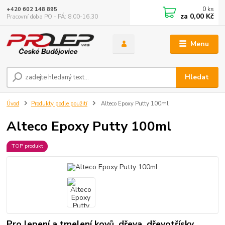
0
ks
+420 602 148 895
za
0,00 Kč
Pracovní doba PO - PÁ: 8,00-16,30
Menu
Hledat
Úvod
Produkty podle použití
Alteco Epoxy Putty 100ml
Alteco Epoxy Putty 100ml
TOP produkt
Pro lepení a tmelení kovů, dřeva, dřevotřísky,