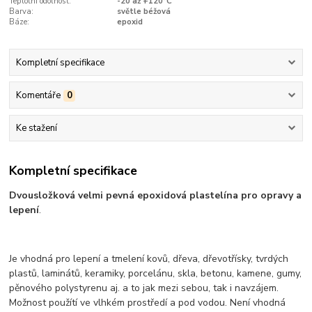
Teplotní odolnost:
-20 až +120°C
Barva:
světle béžová
Báze:
epoxid
Kompletní specifikace
Komentáře
0
Ke stažení
Kompletní specifikace
Dvousložková velmi pevná epoxidová plastelína pro opravy a
lepení
.
Je vhodná pro lepení a tmelení kovů, dřeva, dřevotřísky, tvrdých
plastů, laminátů, keramiky, porcelánu, skla, betonu, kamene, gumy,
pěnového polystyrenu aj. a to jak mezi sebou, tak i navzájem.
Možnost použítí ve vlhkém prostředí a pod vodou. Není vhodná