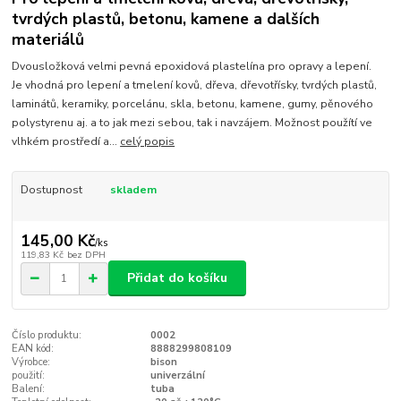
tvrdých plastů, betonu, kamene a dalších
materiálů
Dvousložková velmi pevná epoxidová plastelína pro opravy a lepení.
Je vhodná pro lepení a tmelení kovů, dřeva, dřevotřísky, tvrdých plastů,
laminátů, keramiky, porcelánu, skla, betonu, kamene, gumy, pěnového
polystyrenu aj. a to jak mezi sebou, tak i navzájem. Možnost použítí ve
vlhkém prostředí a...
celý popis
Dostupnost
skladem
145,00 Kč
/
ks
119,83 Kč
bez DPH
Přidat do košíku
Číslo produktu:
0002
EAN kód:
8888299808109
Výrobce:
bison
použití:
univerzální
Balení:
tuba