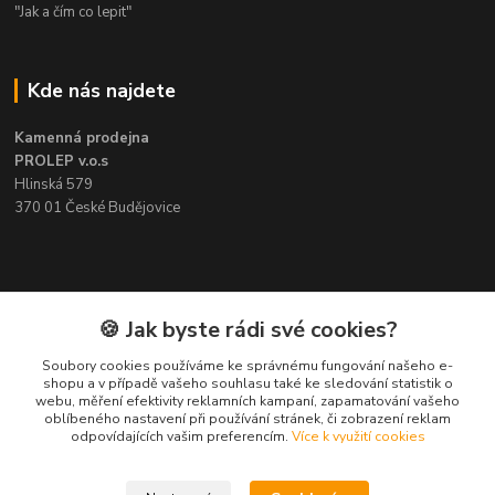
"Jak a čím co lepit"
Kde nás najdete
Kamenná prodejna
PROLEP v.o.s
Hlinská 579
370 01 České Budějovice
Kontakt
🍪 Jak byste rádi své cookies?
Soubory cookies používáme ke správnému fungování našeho e-
Pavel Šedivý
shopu a v případě vašeho souhlasu také ke sledování statistik o
+420 602 148 895
webu, měření efektivity reklamních kampaní, zapamatování vašeho
Pracovní doba PO - PÁ: 8,00-16,30
oblíbeného nastavení při používání stránek, či zobrazení reklam
odpovídajících vašim preferencím.
Více k využití cookies
lepidla@prolep.cz