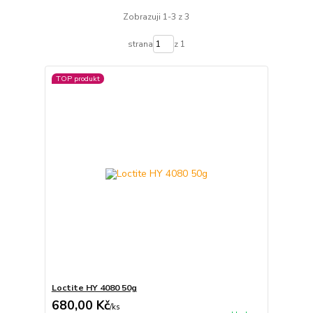
Zobrazuji 1-3 z 3
strana
z 1
TOP produkt
Loctite HY 4080 50g
680,00 Kč
/
ks