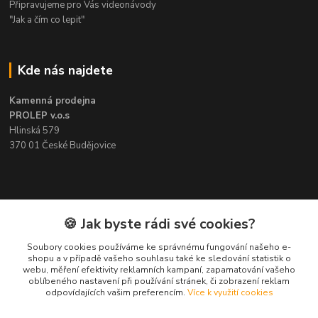
Připravujeme pro Vás videonávody
"Jak a čím co lepit"
Kde nás najdete
Kamenná prodejna
PROLEP v.o.s
Hlinská 579
370 01 České Budějovice
Kontakt
🍪 Jak byste rádi své cookies?
Soubory cookies používáme ke správnému fungování našeho e-
Pavel Šedivý
shopu a v případě vašeho souhlasu také ke sledování statistik o
+420 602 148 895
webu, měření efektivity reklamních kampaní, zapamatování vašeho
Pracovní doba PO - PÁ: 8,00-16,30
oblíbeného nastavení při používání stránek, či zobrazení reklam
odpovídajících vašim preferencím.
Více k využití cookies
lepidla@prolep.cz