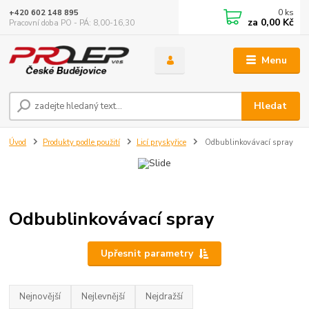
0
ks
+420 602 148 895
za
0,00 Kč
Pracovní doba PO - PÁ: 8,00-16,30
Menu
Hledat
Úvod
Produkty podle použití
Licí pryskyřice
Odbublinkovávací spray
Odbublinkovávací spray
Upřesnit parametry
Nejnovější
Nejlevnější
Nejdražší