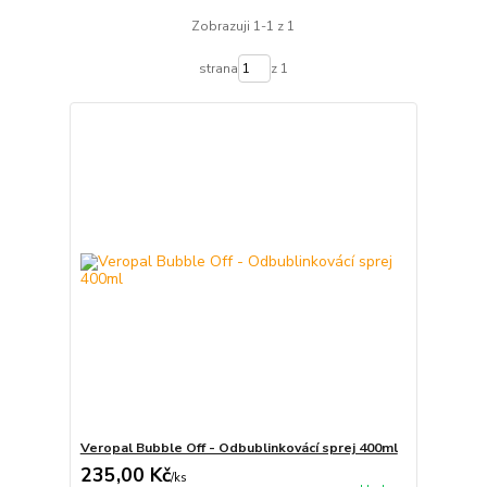
Zobrazuji 1-1 z 1
strana
z 1
Veropal Bubble Off - Odbublinkovácí sprej 400ml
235,00 Kč
/
ks