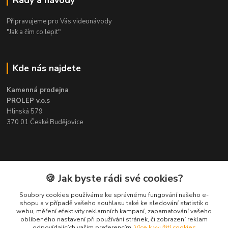
Připravujeme pro Vás videonávody
"Jak a čím co lepit"
Kde nás najdete
Kamenná prodejna
PROLEP v.o.s
Hlinská 579
370 01 České Budějovice
Kontakt
🍪 Jak byste rádi své cookies?
Soubory cookies používáme ke správnému fungování našeho e-
Pavel Šedivý
shopu a v případě vašeho souhlasu také ke sledování statistik o
+420 602 148 895
webu, měření efektivity reklamních kampaní, zapamatování vašeho
Pracovní doba PO - PÁ: 8,00-16,30
oblíbeného nastavení při používání stránek, či zobrazení reklam
odpovídajících vašim preferencím.
Více k využití cookies