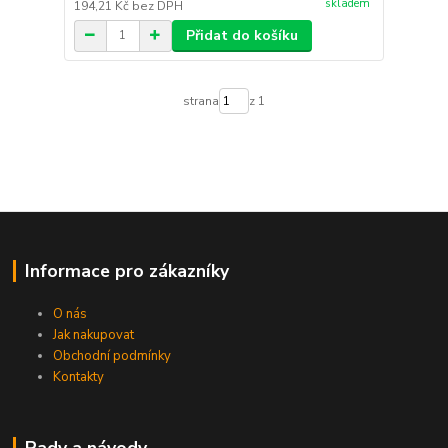
skladem
194,21 Kč
bez DPH
Přidat do košíku
strana
z 1
Informace pro zákazníky
O nás
Jak nakupovat
Obchodní podmínky
Kontakty
Rady a návody