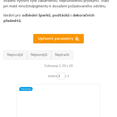
snadno vytvořit sytě zabarvenou, neprůhlednou pryskyřici. Stačí
jen malé množstvípigmentu k dosažení požadovaného odstínu.
Ideální pro
odlévání šperků, podtácků i dekoračních
předmětů.
Upřesnit parametry
Nejnovější
Nejlevnější
Nejdražší
Zobrazuji 1-20 z 20
strana
z 1
Novinka