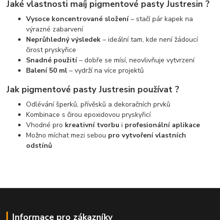
Jaké vlastnosti maíj pigmentové pasty Justresin ?
Vysoce koncentrované složení
– stačí pár kapek na
výrazné zabarvení
Neprůhledný výsledek
– ideální tam, kde není žádoucí
čirost pryskyřice
Snadné použití
– dobře se mísí, neovlivňuje vytvrzení
Balení 50 ml
– vydrží na více projektů
Jak pigmentové pasty Justresin používat ?
Odlévání šperků, přívěsků a dekoračních prvků
Kombinace s čirou epoxidovou pryskyřicí
Vhodné pro
kreativní tvorbu
i
profesionální aplikace
Možno míchat mezi sebou
pro vytvoření vlastních
odstínů
Informace pro zákazníky