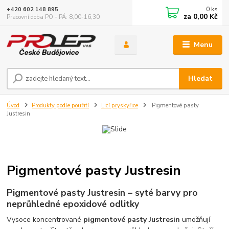
0
ks
+420 602 148 895
za
0,00 Kč
Pracovní doba PO - PÁ: 8,00-16,30
Menu
Hledat
Úvod
Produkty podle použití
Licí pryskyřice
Pigmentové pasty
Justresin
Pigmentové pasty Justresin
Pigmentové pasty Justresin – syté barvy pro
neprůhledné epoxidové odlitky
Vysoce koncentrované
pigmentové pasty Justresin
umožňují