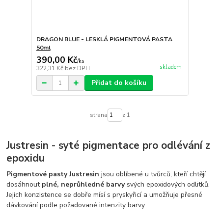
DRAGON BLUE - LESKLÁ PIGMENTOVÁ PASTA
50ml
390,00 Kč
/
ks
skladem
322,31 Kč
bez DPH
Přidat do košíku
strana
z 1
Justresin - syté pigmentace pro odlévání z
epoxidu
Pigmentové pasty Justresin
jsou oblíbené u tvůrců, kteří chtějí
dosáhnout
plné, neprůhledné barvy
svých epoxidových odlitků.
Jejich konzistence se dobře mísí s pryskyřicí a umožňuje přesné
dávkování podle požadované intenzity barvy.