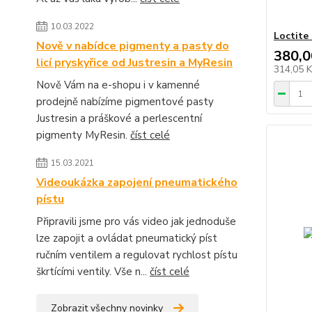
10.03.2022
Loctite 
Nově v nabídce pigmenty a pasty do
380,0
licí pryskyřice od Justresin a MyResin
314,05 
Nově Vám na e-shopu i v kamenné
prodejně nabízíme pigmentové pasty
Justresin a práškové a perlescentní
pigmenty MyResin.
číst celé
15.03.2021
Videoukázka zapojení pneumatického
pístu
Připravili jsme pro vás video jak jednoduše
lze zapojit a ovládat pneumatický píst
ručním ventilem a regulovat rychlost pístu
škrtícími ventily. Vše n...
číst celé
Zobrazit všechny novinky