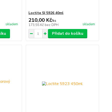
Loctite SI 5926 40ml
210,00 Kč
/
ks
skladem
skladem
173,55 Kč
bez DPH
šíku
Přidat do košíku