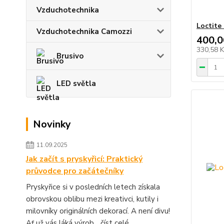
Vzduchotechnika
Loctite
Vzduchotechnika Camozzi
400,0
330,58 
Brusivo
LED světla
Novinky
11.09.2025
Jak začít s pryskyřicí: Praktický
průvodce pro začátečníky
Pryskyřice si v posledních letech získala
obrovskou oblibu mezi kreativci, kutily i
milovníky originálních dekorací. A není divu!
Ať už vás láká výrob...
číst celé