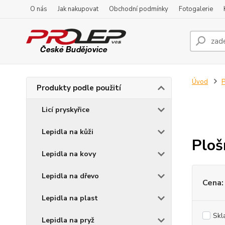
O nás
Jak nakupovat
Obchodní podmínky
Fotogalerie
Úvod
P
Produkty podle použití
Licí pryskyřice
Lepidla na kůži
Ploš
Lepidla na kovy
Lepidla na dřevo
Cena:
Lepidla na plast
Skl
Lepidla na pryž