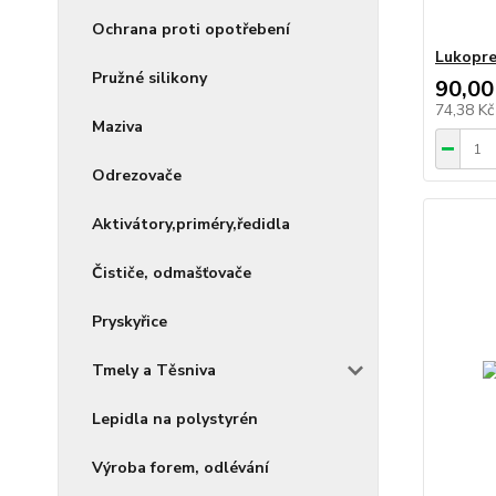
Ochrana proti opotřebení
Lukopre
Pružné silikony
90,00
74,38 K
Maziva
Odrezovače
Aktivátory,priméry,ředidla
Čističe, odmašťovače
Pryskyřice
Tmely a Těsniva
Lepidla na polystyrén
Výroba forem, odlévání