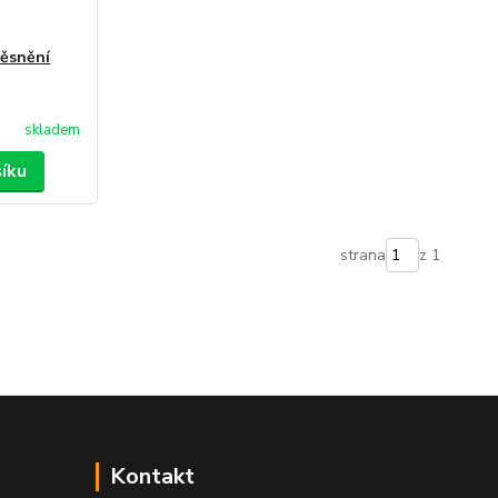
těsnění
skladem
šíku
strana
z 1
Kontakt