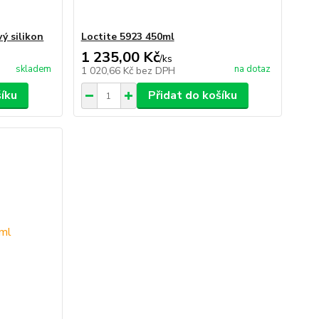
ý silikon
Loctite 5923 450ml
1 235,00 Kč
/
ks
skladem
na dotaz
1 020,66 Kč
bez DPH
šíku
Přidat do košíku