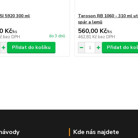
 SI 5920 300 ml
Teroson RB 1060 - 310 ml u
spár a lemů
0 Kč
560,00 Kč
/
ks
/
ks
do 3 dnů
Kč
bez DPH
462,81 Kč
bez DPH
Přidat do košíku
Přidat do ko
 návody
Kde nás najdete