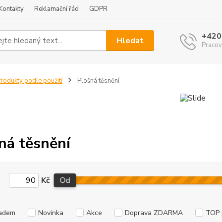
Kontakty
Reklamační řád
GDPR
+420
Hledat
Pracov
rodukty podle použití
Plošná těsnění
ná těsnění
Kč
Od
adem
Novinka
Akce
Doprava ZDARMA
TOP 