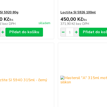
 SI 5920 80g
Loctite SI 5926 100ml
0 Kč
450,00 Kč
/
ks
/
ks
skladem
Kč
bez DPH
371,90 Kč
bez DPH
Přidat do košíku
Přidat do ko