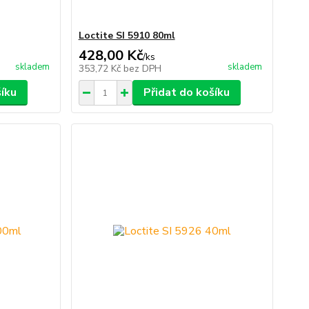
Loctite SI 5910 80ml
428,00 Kč
/
ks
skladem
skladem
353,72 Kč
bez DPH
šíku
Přidat do košíku