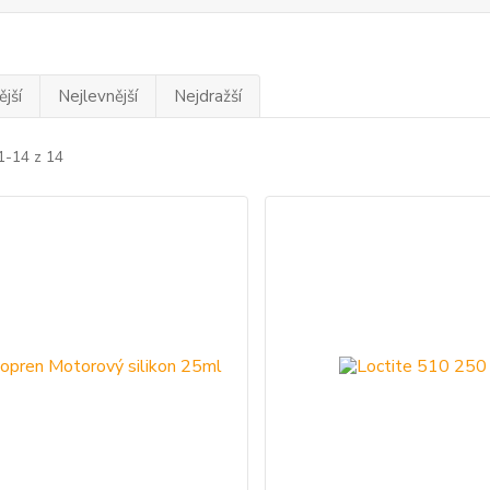
jší
Nejlevnější
Nejdražší
1-14 z 14