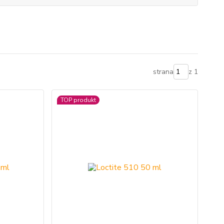
strana
z 1
TOP produkt