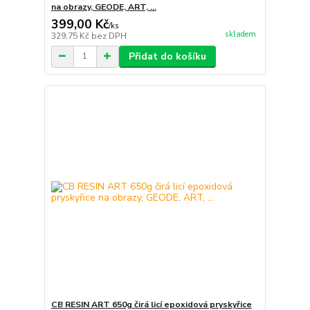
na obrazy, GEODE, ART, ...
399,00 Kč
/
ks
skladem
329,75 Kč
bez DPH
Přidat do košíku
CB RESIN ART 650g čirá licí epoxidová pryskyřice