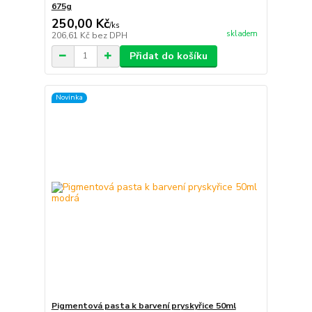
675g
250,00 Kč
/
ks
skladem
206,61 Kč
bez DPH
Přidat do košíku
Novinka
Pigmentová pasta k barvení pryskyřice 50ml