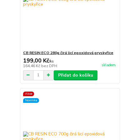
CB RESIN ECO 280g čirá licí epoxidová pryskyřice
199,00 Kč
/
ks
skladem
164,46 Kč
bez DPH
Přidat do košíku
Akce
Novinka