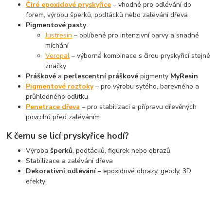
Čiré epoxidové pryskyřice
– vhodné pro odlévání do
forem, výrobu šperků, podtácků nebo zalévání dřeva
Pigmentové pasty
:
Justresin
– oblíbené pro intenzivní barvy a snadné
míchání
Veropal
– výborná kombinace s čirou pryskyřicí stejné
značky
Práškové
a
perlescentní práškové
pigmenty
MyResin
Pigmentové roztoky
– pro výrobu sytého, barevného a
průhledného odlitku
Penetrace dřeva
– pro stabilizaci a přípravu dřevěných
povrchů před zaléváním
K čemu se licí pryskyřice hodí?
Výroba
šperků
, podtácků, figurek nebo obrazů
Stabilizace a zalévání dřeva
Dekorativní odlévání
– epoxidové obrazy, geody, 3D
efekty