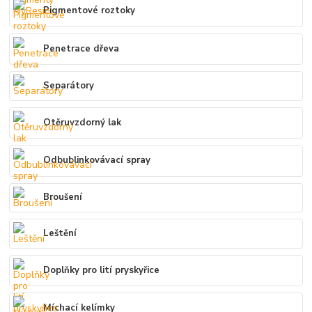
Pigmentové roztoky
Penetrace dřeva
Separátory
Otěruvzdorný lak
Odbublinkovávací spray
Broušení
Leštění
Doplňky pro lití pryskyřice
Míchací kelímky