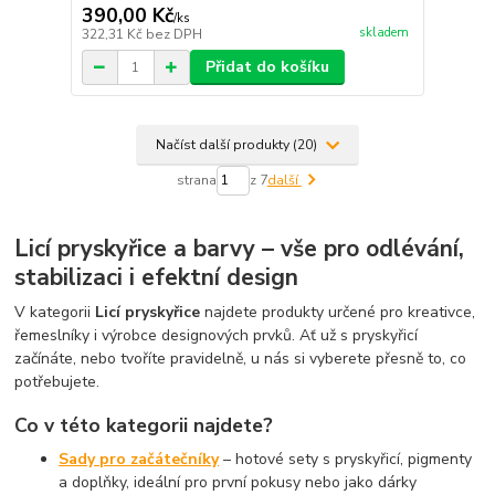
390,00 Kč
/
ks
skladem
322,31 Kč
bez DPH
Přidat do košíku
Načíst další produkty (20)
strana
z 7
další
Licí pryskyřice a barvy – vše pro odlévání,
stabilizaci i efektní design
V kategorii
Licí pryskyřice
najdete produkty určené pro kreativce,
řemeslníky i výrobce designových prvků. Ať už s pryskyřicí
začínáte, nebo tvoříte pravidelně, u nás si vyberete přesně to, co
potřebujete.
Co v této kategorii najdete?
Sady pro začátečníky
– hotové sety s pryskyřicí, pigmenty
a doplňky, ideální pro první pokusy nebo jako dárky