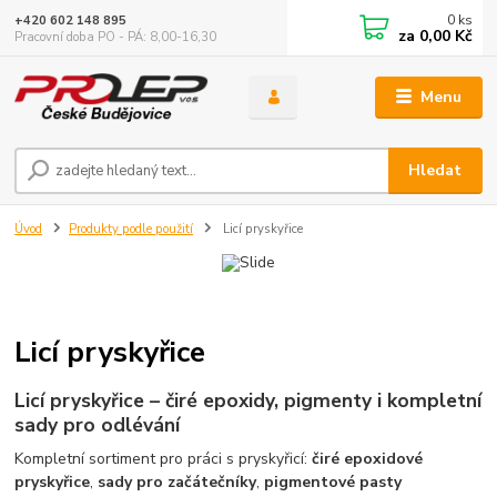
0
ks
+420 602 148 895
za
0,00 Kč
Pracovní doba PO - PÁ: 8,00-16,30
Menu
Hledat
Úvod
Produkty podle použití
Licí pryskyřice
Licí pryskyřice
Licí pryskyřice – čiré epoxidy, pigmenty i kompletní
sady pro odlévání
Kompletní sortiment pro práci s pryskyřicí:
čiré epoxidové
pryskyřice
,
sady pro začátečníky
,
pigmentové pasty