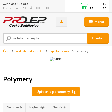
0
ks
+420 602 148 895
za
0,00 Kč
Pracovní doba PO - PÁ: 8,00-16,30
Menu
Hledat
Úvod
Produkty podle použití
Lepidla na kovy
Polymery
Polymery
Upřesnit parametry
Nejnovější
Nejlevnější
Nejdražší