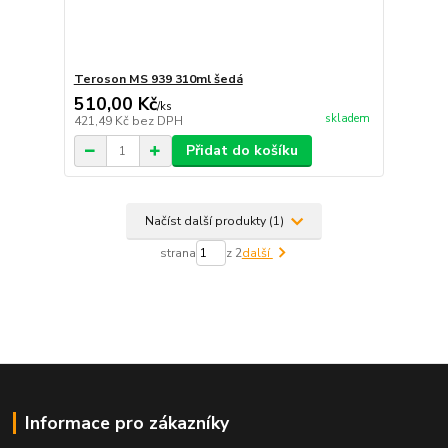
Teroson MS 939 310ml šedá
510,00 Kč
/
ks
skladem
421,49 Kč
bez DPH
Přidat do košíku
Načíst další produkty (1)
strana
z 2
další
Informace pro zákazníky