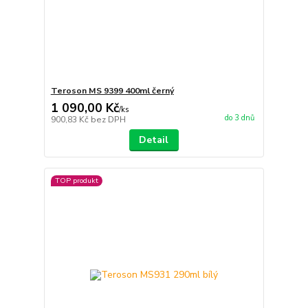
Teroson MS 9399 400ml černý
1 090,00 Kč
/
ks
do 3 dnů
900,83 Kč
bez DPH
Detail
TOP produkt