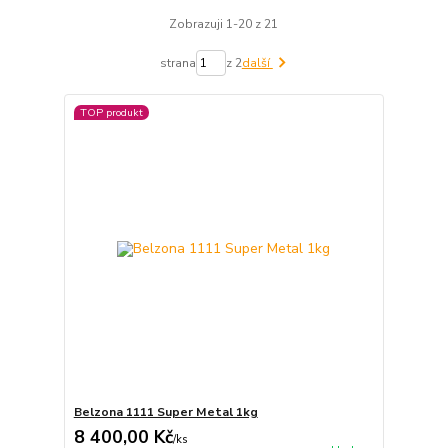
Zobrazuji 1-20 z 21
strana
z 2
další
TOP produkt
Belzona 1111 Super Metal 1kg
8 400,00 Kč
/
ks