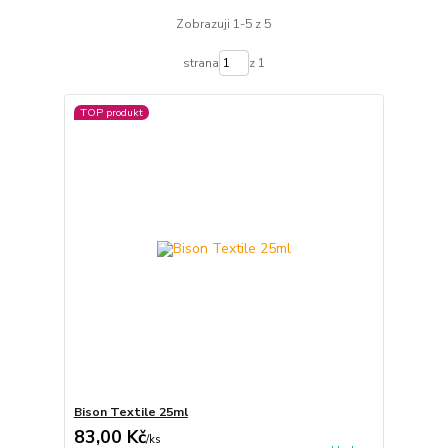
Zobrazuji 1-5 z 5
strana
z 1
TOP produkt
Bison Textile 25ml
83,00 Kč
/
ks