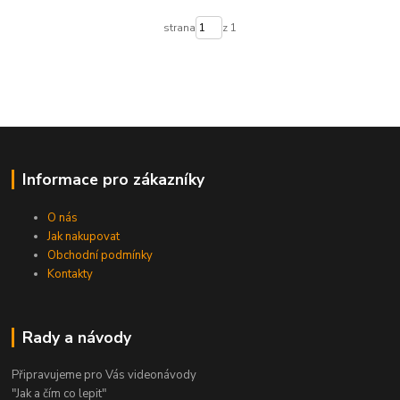
strana
z 1
Informace pro zákazníky
O nás
Jak nakupovat
Obchodní podmínky
Kontakty
Rady a návody
Připravujeme pro Vás videonávody
"Jak a čím co lepit"