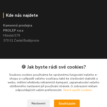
Kde nás najdete
Kamenná prodejna
PROLEP v.o.s
Hlinská 579
370 01 České Budějovice
Kontakt
🍪 Jak byste rádi své cookies?
Soubory cookies používáme ke správnému fungování našeho e-
Pavel Šedivý
shopu a v případě vašeho souhlasu také ke sledování statistik o
+420 602 148 895
webu, měření efektivity reklamních kampaní, zapamatování vašeho
Pracovní doba PO - PÁ: 8,00-16,30
oblíbeného nastavení při používání stránek, či zobrazení reklam
odpovídajících vašim preferencím.
Více k využití cookies
lepidla@prolep.cz
Souhlasím
Nastavení