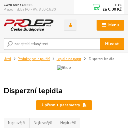
0
ks
+420 602 148 895
za
0,00 Kč
Pracovní doba PO - PÁ: 8,00-16,30
Menu
Hledat
Úvod
Produkty podle použití
Lepidla na papír
Disperzní lepidla
Disperzní lepidla
Upřesnit parametry
Nejnovější
Nejlevnější
Nejdražší