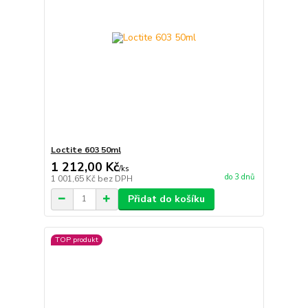
Loctite 603 50ml
1 212,00 Kč
/
ks
do 3 dnů
1 001,65 Kč
bez DPH
Přidat do košíku
TOP produkt