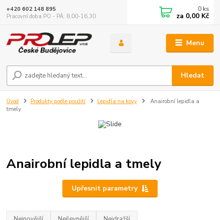
0
ks
+420 602 148 895
za
0,00 Kč
Pracovní doba PO - PÁ: 8,00-16,30
Menu
Hledat
Úvod
Produkty podle použití
Lepidla na kovy
Anairobní lepidla a
tmely
Anairobní lepidla a tmely
Upřesnit parametry
Nejnovější
Nejlevnější
Nejdražší