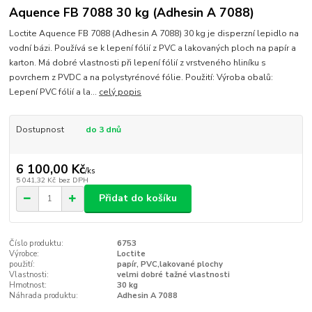
Aquence FB 7088 30 kg (Adhesin A 7088)
Loctite Aquence FB 7088 (Adhesin A 7088) 30 kg je disperzní lepidlo na
vodní bázi. Používá se k lepení fólií z PVC a lakovaných ploch na papír a
karton. Má dobré vlastnosti při lepení fólií z vrstveného hliníku s
povrchem z PVDC a na polystyrénové fólie. Použití: Výroba obalů:
Lepení PVC fólií a la...
celý popis
Dostupnost
do 3 dnů
6 100,00 Kč
/
ks
5 041,32 Kč
bez DPH
Přidat do košíku
Číslo produktu:
6753
Výrobce:
Loctite
použití:
papír, PVC,lakované plochy
Vlastnosti:
velmi dobré tažné vlastnosti
Hmotnost:
30 kg
Náhrada produktu:
Adhesin A 7088