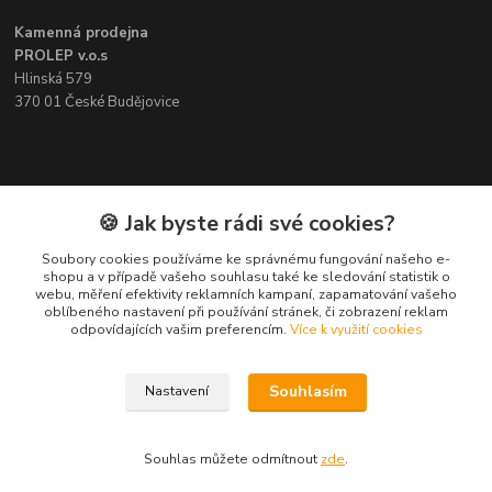
Kamenná prodejna
PROLEP v.o.s
Hlinská 579
370 01 České Budějovice
Kontakt
🍪 Jak byste rádi své cookies?
Soubory cookies používáme ke správnému fungování našeho e-
Pavel Šedivý
shopu a v případě vašeho souhlasu také ke sledování statistik o
+420 602 148 895
webu, měření efektivity reklamních kampaní, zapamatování vašeho
Pracovní doba PO - PÁ: 8,00-16,30
oblíbeného nastavení při používání stránek, či zobrazení reklam
odpovídajících vašim preferencím.
Více k využití cookies
lepidla@prolep.cz
Souhlasím
Nastavení
Souhlas můžete odmítnout
zde
.
Vytvořeno na
Eshop-rychle.cz