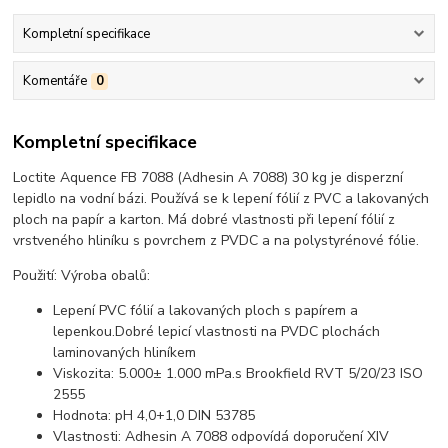
Kompletní specifikace
Komentáře
0
Kompletní specifikace
Loctite Aquence FB 7088 (Adhesin A 7088) 30 kg je disperzní
lepidlo na vodní bázi. Používá se k lepení fólií z PVC a lakovaných
ploch na papír a karton. Má dobré vlastnosti při lepení fólií z
vrstveného hliníku s povrchem z PVDC a na polystyrénové fólie.
Použití: Výroba obalů:
Lepení PVC fólií a lakovaných ploch s papírem a
lepenkou.Dobré lepicí vlastnosti na PVDC plochách
laminovaných hliníkem
Viskozita: 5.000± 1.000 mPa.s Brookfield RVT 5/20/23 ISO
2555
Hodnota: pH 4,0+1,0 DIN 53785
Vlastnosti: Adhesin A 7088 odpovídá doporučení XIV