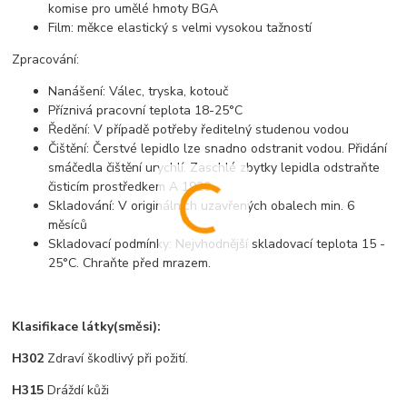
komise pro umělé hmoty BGA
Film: měkce elastický s velmi vysokou tažností
Zpracování:
Nanášení: Válec, tryska, kotouč
Příznivá pracovní teplota 18-25°C
Ředění: V případě potřeby ředitelný studenou vodou
Čištění: Čerstvé lepidlo lze snadno odstranit vodou. Přidání
smáčedla čištění urychlí. Zaschlé zbytky lepidla odstraňte
čisticím prostředkem A 1920
Skladování: V originálních uzavřených obalech min. 6
měsíců
Skladovací podmínky: Nejvhodnější skladovací teplota 15 -
25°C. Chraňte před mrazem.
Klasifikace látky(směsi):
H302
Zdraví škodlivý při požití.
H315
Dráždí kůži