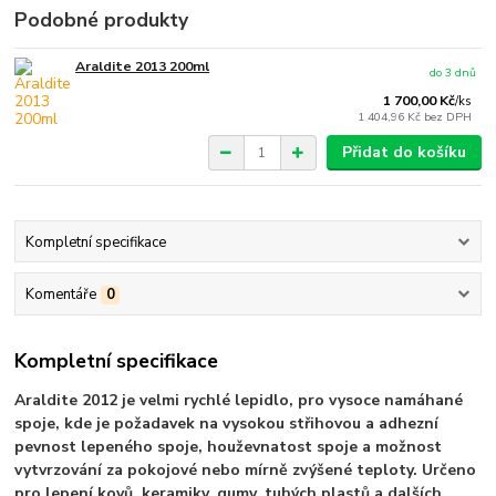
Podobné produkty
Araldite 2013 200ml
do 3 dnů
1 700,00 Kč
/
ks
1 404,96 Kč
bez DPH
Přidat do košíku
Kompletní specifikace
Komentáře
0
Kompletní specifikace
Araldite 2012 je velmi rychlé lepidlo, pro vysoce namáhané
spoje, kde je požadavek na vysokou střihovou a adhezní
pevnost lepeného spoje, houževnatost spoje a možnost
vytvrzování za pokojové nebo mírně zvýšené teploty. Určeno
pro lepení kovů, keramiky, gumy, tuhých plastů a dalších