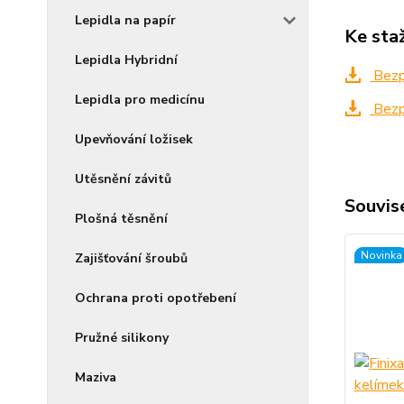
Lepidla na papír
Ke sta
Lepidla Hybridní
Bezpe
Lepidla pro medicínu
Bezpe
Upevňování ložisek
Utěsnění závitů
Souvise
Plošná těsnění
Novinka
Zajišťování šroubů
Ochrana proti opotřebení
Pružné silikony
Maziva