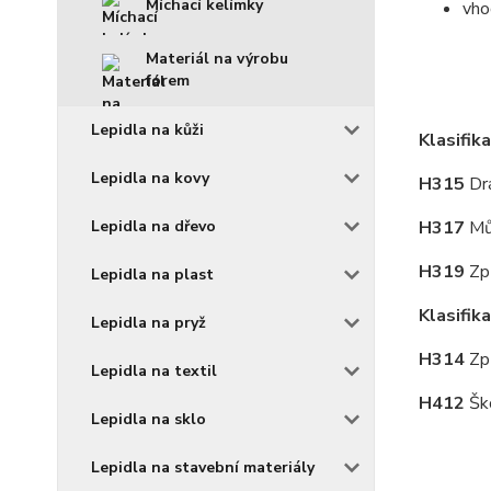
Míchací kelímky
vho
Materiál na výrobu
forem
Lepidla na kůži
Klasifik
Lepidla na kovy
H315
Dr
Lepidla na dřevo
H317
Mů
H319
Zp
Lepidla na plast
Klasifik
Lepidla na pryž
H314
Zp
Lepidla na textil
H412
Šk
Lepidla na sklo
Lepidla na stavební materiály