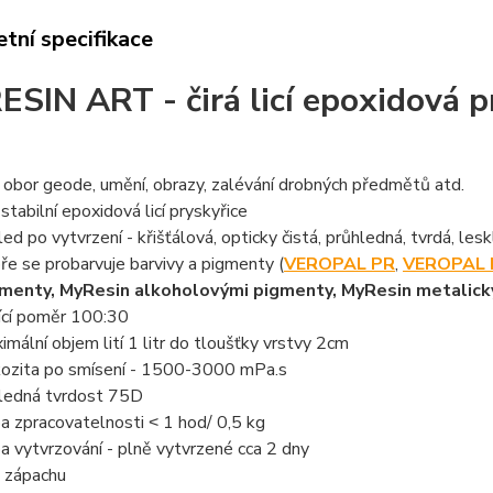
tní specifikace
ESIN ART - čirá licí epoxidová 
 obor geode, umění, obrazy, zalévání drobných předmětů atd.
stabilní epoxidová licí pryskyřice
led po vytvrzení - křišťálová, opticky čistá, průhledná, tvrdá, les
ře se probarvuje barvivy a pigmenty (
VEROPAL PR
,
VEROPAL 
menty, MyResin alkoholovými pigmenty, MyResin metalický
ící poměr 100:30
imální objem lití 1 litr do tloušťky vrstvy 2cm
kozita po smísení - 1500-3000 mPa.s
ledná tvrdost 75D
a zpracovatelnosti ˂ 1 hod/ 0,5 kg
a vytvrzování - plně vytvrzené cca 2 dny
 zápachu