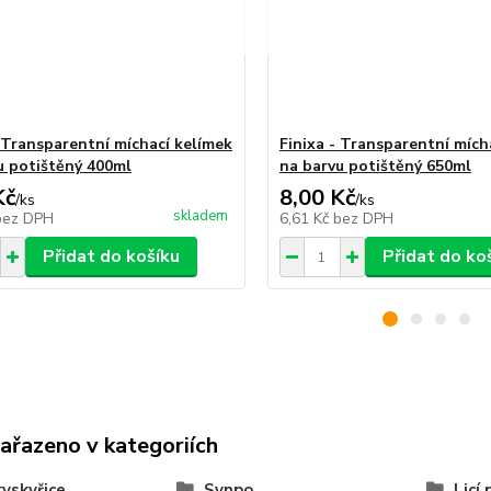
- Transparentní míchací kelímek
Finixa - Transparentní mích
u potištěný 400ml
na barvu potištěný 650ml
Kč
8,00 Kč
/
ks
/
ks
skladem
bez DPH
6,61 Kč
bez DPH
Přidat do košíku
Přidat do ko
zařazeno v kategoriích
ryskyřice
Synpo
Licí 