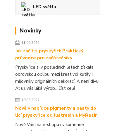
LED světla
Novinky
11.09.2025
Jak začít s pryskyřicí: Praktický
průvodce pro začátečníky
Pryskyřice si v posledních letech získala
obrovskou oblibu mezi kreativci, kutily i
milovníky originálních dekorací. A není divu!
Ať už vás láká výrob...
číst celé
10.03.2022
Nově v nabídce pigmenty a pasty do
licí pryskyřice od Justresin a MyResin
Nově Vám na e-shopu i v kamenné