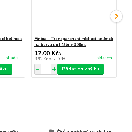
ací kelímek
Finixa - Transparentní míchací kelímek
Fi
na barvu potištěný 900ml
na
12,00 Kč
11
/
ks
skladem
skladem
9,92 Kč
bez DPH
9,0
šíku
Přidat do košíku
pryskyřice
Čiré epoxidové pryskyřice