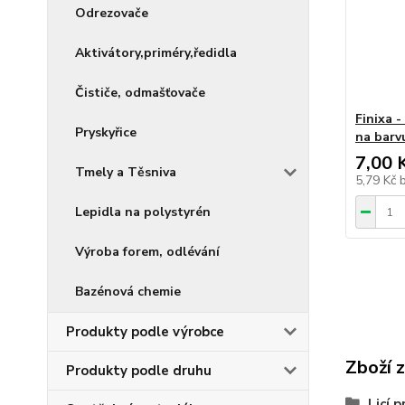
Odrezovače
Aktivátory,priméry,ředidla
Čističe, odmašťovače
Finixa 
Pryskyřice
na barv
7,00 
Tmely a Těsniva
5,79 Kč
Lepidla na polystyrén
Výroba forem, odlévání
Bazénová chemie
Produkty podle výrobce
Zboží 
Produkty podle druhu
Licí p