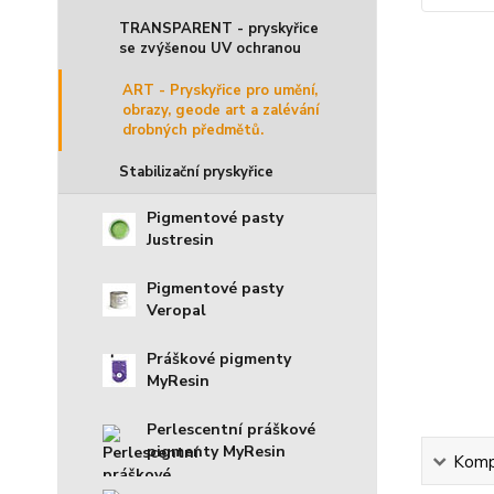
TRANSPARENT - pryskyřice
se zvýšenou UV ochranou
ART - Pryskyřice pro umění,
obrazy, geode art a zalévání
drobných předmětů.
Stabilizační pryskyřice
Pigmentové pasty
Justresin
Pigmentové pasty
Veropal
Práškové pigmenty
MyResin
Perlescentní práškové
pigmenty MyResin
Kompl