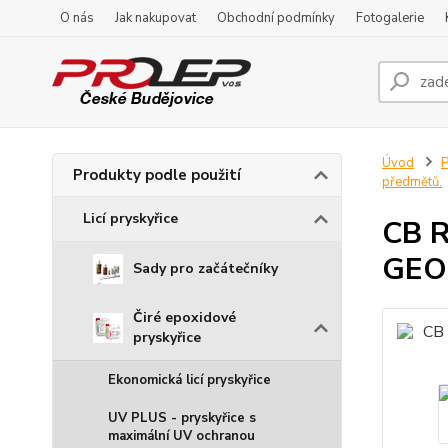
O nás
Jak nakupovat
Obchodní podmínky
Fotogalerie
Úvod
P
Produkty podle použití
předmětů.
Licí pryskyřice
CB R
GEOD
Sady pro začátečníky
Čiré epoxidové
pryskyřice
Ekonomická licí pryskyřice
UV PLUS - pryskyřice s
maximální UV ochranou