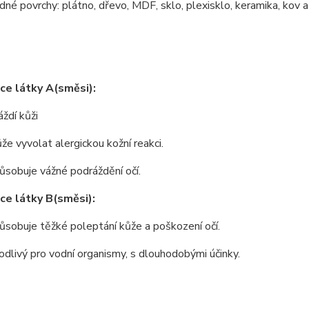
dné povrchy: plátno, dřevo, MDF, sklo, plexisklo, keramika, kov a
ace látky A(směsi):
áždí kůži
že vyvolat alergickou kožní reakci.
ůsobuje vážné podráždění očí.
ace látky B(směsi):
ůsobuje těžké poleptání kůže a poškození očí.
odlivý pro vodní organismy, s dlouhodobými účinky.