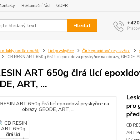
Kontakty
Reklamační řád
GDPR
+420
Hledat
Pracov
rodukty podle použití
Licí pryskyřice
Čiré epoxidové pryskyřice
CB RESIN ART 650g čirá licí epoxidová pryskyřice na obrazy, GEODE, AR
ESIN ART 650g čirá licí epoxido
E, ART, ...
Lesk
pro 
před
CB RES
ART Pr