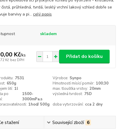
ilní epoxidová licí pryskyřice vzhled po vytvrzení - křišťálová,
 čistá, průhledná, tvrdá, lesklý vrchní lakový vzhled dobře se
uje barvivy a pi...
celý popis
tupnost
skladem
0,00 Kč
/
ks
Přidat do košíku
,72 Kč
bez DPH
roduktu:
7531
Výrobce:
Synpo
st:
650g
Hmotností mísící poměr:
100:30
em lití:
1l
max. tloušťka vrstvy:
20mm
ta po
1500-
výsledná tvrdost:
75D
í:
3000mPa.s
racovatelnosti:
1hod/ 500g
doba vytvrzování:
cca 2 dny
Ke stažení
Související zboží
6