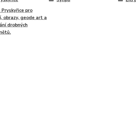
 Pryskyřice pro
, obrazy, geode art a
ání drobných
mětů.