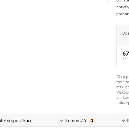
UV stab
opticky
probarv
Dos
67
553
Číslo p
Hmotno
max. obj
Viskozi
smrštěn
doba zp
etní specifikace
Komentáře
0