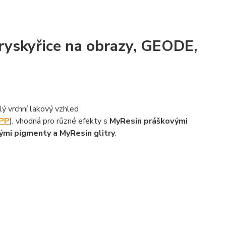
pryskyřice na obrazy, GEODE,
klý vrchní lakový vzhled
PP
), vhodná pro různé efekty s
MyResin práškovými
mi pigmenty a MyResin glitry
.