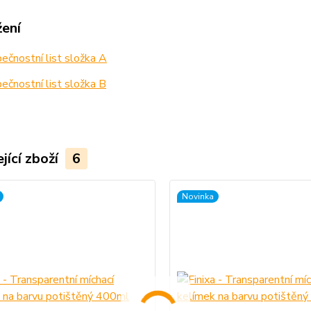
žení
čnostní list složka A
čnostní list složka B
jící zboží
6
Novinka