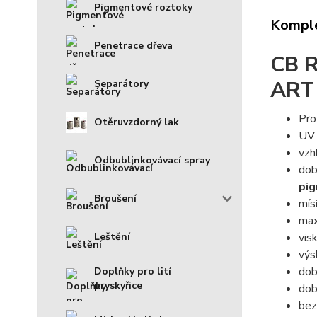
Pigmentové roztoky
Komple
Penetrace dřeva
CB R
ART
Separátory
Pro
Otěruvzdorný lak
UV 
vzh
Odbublinkovávací spray
dob
pig
Broušení
mís
max
Leštění
vis
výs
dob
Doplňky pro lití
pryskyřice
dob
bez