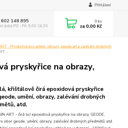
Přihlášení
 602 148 895
0
ks
za
0,00 Kč
ní doba PO - PÁ: 8,00-16,30
ART - Pryskyřice pro umění, obrazy, geode art a zalévání drobných
T, ...
vá pryskyřice na obrazy,
lá, křišťálově čirá epoxidová pryskyřice
geode, umění, obrazy, zalévání drobných
mětů, atd.
IN ART - čirá licí epoxidová pryskyřice na obrazy, GEODE,
o obor geode, umění, obrazy, zalévání drobných předmětů atd.