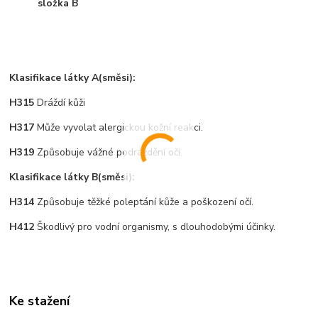
složka B
Klasifikace látky A(směsi):
H315
Dráždí kůži
H317
Může vyvolat alergickou kožní reakci.
H319
Způsobuje vážné podráždění očí.
Klasifikace látky B(směsi):
H314
Způsobuje těžké poleptání kůže a poškození očí.
H412
Škodlivý pro vodní organismy, s dlouhodobými účinky.
Ke stažení