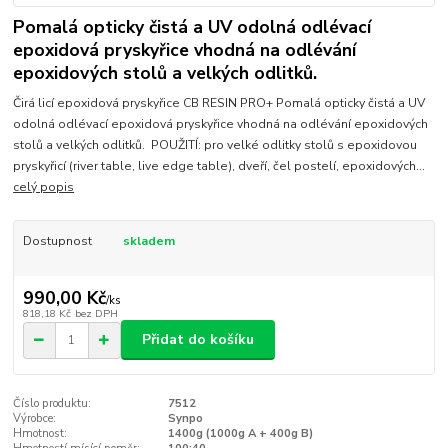
Pomalá opticky čistá a UV odolná odlévací
epoxidová pryskyřice vhodná na odlévání
epoxidových stolů a velkých odlitků.
Čirá licí epoxidová pryskyřice CB RESIN PRO+ Pomalá opticky čistá a UV
odolná odlévací epoxidová pryskyřice vhodná na odlévání epoxidových
stolů a velkých odlitků. POUŽITÍ: pro velké odlitky stolů s epoxidovou
pryskyřicí (river table, live edge table), dveří, čel postelí, epoxidových...
celý popis
Dostupnost
skladem
990,00 Kč
/
ks
818,18 Kč
bez DPH
Přidat do košíku
Číslo produktu:
7512
Výrobce:
Synpo
Hmotnost:
1400g (1000g A + 400g B)