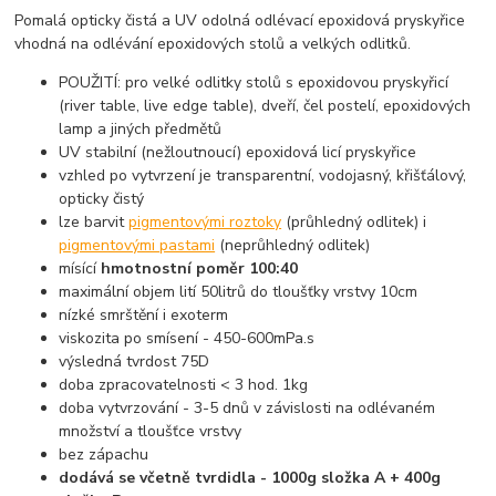
Pomalá opticky čistá a UV odolná odlévací epoxidová pryskyřice
vhodná na odlévání epoxidových stolů a velkých odlitků.
POUŽITÍ: pro velké odlitky stolů s epoxidovou pryskyřicí
(river table, live edge table), dveří, čel postelí, epoxidových
lamp a jiných předmětů
UV stabilní (nežloutnoucí) epoxidová licí pryskyřice
vzhled po vytvrzení je transparentní, vodojasný, křišťálový,
opticky čistý
lze barvit
pigmentovými roztoky
(průhledný odlitek) i
pigmentovými pastami
(neprůhledný odlitek)
mísící
hmotnostní poměr 100:40
maximální objem lití 50litrů do tloušťky vrstvy 10cm
nízké smrštění i exoterm
viskozita po smísení - 450-600mPa.s
výsledná tvrdost 75D
doba zpracovatelnosti < 3 hod. 1kg
doba vytvrzování - 3-5 dnů v závislosti na odlévaném
množství a tloušťce vrstvy
bez zápachu
dodává se včetně tvrdidla - 1000g složka A + 400g