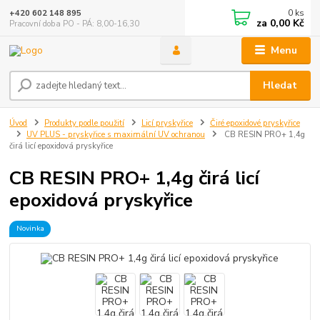
0
ks
+420 602 148 895
za
0,00 Kč
Pracovní doba PO - PÁ: 8,00-16,30
Menu
Hledat
Úvod
Produkty podle použití
Licí pryskyřice
Čiré epoxidové pryskyřice
UV PLUS - pryskyřice s maximální UV ochranou
CB RESIN PRO+ 1,4g
čirá licí epoxidová pryskyřice
CB RESIN PRO+ 1,4g čirá licí
epoxidová pryskyřice
Novinka