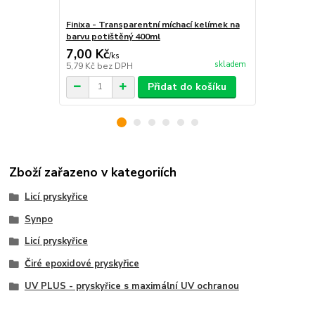
Finixa - Transparentní míchací kelímek na
Finixa - Tra
barvu potištěný 400ml
barvu potiš
7,00 Kč
8,00 Kč
/
ks
/
k
skladem
5,79 Kč
bez DPH
6,61 Kč
bez 
Přidat do košíku
Zboží zařazeno v kategoriích
Licí pryskyřice
Synpo
Licí pryskyřice
Čiré epoxidové pryskyřice
UV PLUS - pryskyřice s maximální UV ochranou