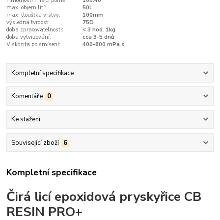
Hmotností mísící poměr:
100:40
max. objem lití:
50l
max. tloušťka vrstvy:
100mm
výsledná tvrdost:
75D
doba zpracovatelnosti:
< 3 hod. 1kg
doba vytvrzování:
cca 3-5 dnů
Viskozita po smísení:
400-600 mPa.s
Kompletní specifikace
Komentáře
0
Ke stažení
Související zboží
6
Kompletní specifikace
Čirá licí epoxidová pryskyřice
CB
RESIN PRO+